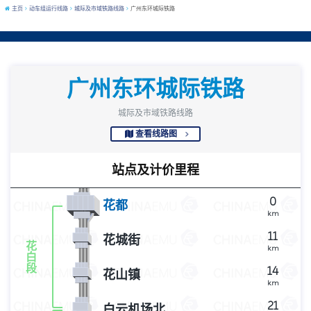
主页
动车组运行线路
城际及市域铁路线路
广州东环城际铁路
广州东环城际铁路
城际及市域铁路线路
查看线路图
站点及计价里程
0
花都
km
11
花城街
花
km
白
段
14
花山镇
km
21
白云机场北