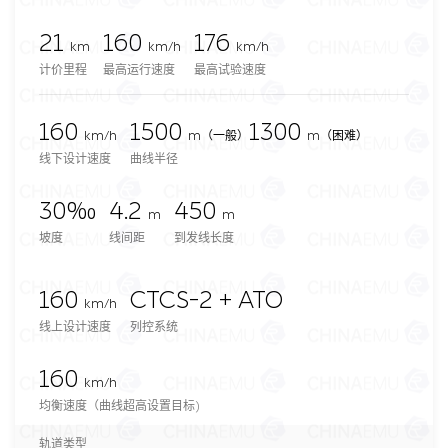
21
160
176
km
km/h
km/h
计价里程
最高运行速度
最高试验速度
160
1500
1300
km/h
m
（一般）
m（困难）
线下设计速度
曲线半径
30‰
4.2
450
m
m
坡度
线间距
到发线长度
160
CTCS-2 + ATO
km/h
线上设计速度
列控系统
160
km/h
均衡速度（曲线超高设置目标)
轨道类型