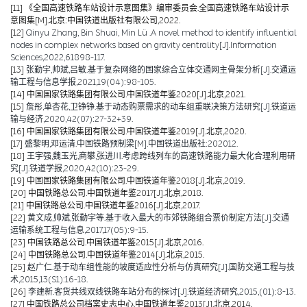
[11]
《全国高速铁路车站设计示意图集》编审委员会.全国高速铁路车站设计示
意图集[M].北京:中国铁道出版社有限公司,2022.
[12]
Qinyu Zhang, Bin Shuai, Min Lü .A novel method to identify influential
nodes in complex networks based on gravity centrality[J].Information
Sciences,2022,61898-117.
[13]
张勤宇,帅斌,吕敏.基于复杂网络的国家综合立体交通网主骨架分析[J].交通运
输工程与信息学报,2021,19(04):98-105.
[14]
中国国家铁路集团有限公司.中国铁道年鉴2020[J].北京,2021.
[15]
詹彤,单杏花,卫铮铮.基于动态购票需求的动车组重联决策方法研究[J].铁道运
输与经济,2020,42(07):27-32+39.
[16]
中国国家铁路集团有限公司.中国铁道年鉴2019[J].北京,2020.
[17]
盛黎明,邓运清.中国铁路预制梁[M].中国铁道出版社:202012.
[18]
王宇强,魏玉光,商攀,张进川.考虑跨线列车的高速铁路能力最大化合理利用研
究[J].铁道学报,2020,42(10):23-29.
[19]
中国国家铁路集团有限公司.中国铁道年鉴2018[J].北京,2019.
[20]
中国铁路总公司.中国铁道年鉴2017[J].北京,2018.
[21]
中国铁路总公司.中国铁道年鉴2016[J].北京,2017.
[22]
黄文成,帅斌,张勤宇等.基于收入最大的市郊铁路组合票价制定方法[J].交通
运输系统工程与信息,2017,17(05):9-15.
[23]
中国铁路总公司.中国铁道年鉴2015[J].北京,2016.
[24]
中国铁路总公司.中国铁道年鉴2014[J].北京,2015.
[25]
赵广仁.基于动车组性能的坡度适应性分析与仿真研究[J].国防交通工程与技
术,2015,13(S1):16-18.
[26]
李建新.客货共线双线铁路车站分布的探讨[J].铁道经济研究,2015,(01):8-13.
[27]
中国铁路总公司档案史志中心.中国铁道年鉴2013[J].北京,2014.