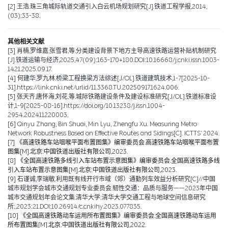
[2]
王浩.珠三角城际轨道交通引入白云机场规划研究[J].铁道工程学报,2014,
(03):33-38.
其他相关文献
[3]
肖楠,罗维嘉,张雪君,等.分类建设背景下地方主导高速铁路运营补贴机制研究
[J].铁道运输与经济,2025,47(09):163-170+180.DOI:10.16668/j.cnki.issn.1003-
1421.2025.09.17.
[4]
何建华,罗九林.桥梁工程换梁方法综述[J/OL].铁道建筑技术,1-7[2025-10-
31].https://link.cnki.net/urlid/11.3368.TU.20250917.1624.006.
[5]
张天齐,唐怀海,刘花,等.城际铁路建设条件及建设标准研究[J/OL].铁道标准设
计,1-9[2025-08-16].https://doi.org/10.13238/j.issn.1004-
2954.202411220003.
[6]
Qinyu Zhang, Bin Shuai, Min Lyu, Zhengfu Xu. Measuring Metro
Network Robustness Based on Effective Routes and Sidings[C]. ICTTS’ 2024.
[7]
《高速铁路车站咽喉平面布置图集》编审委员会.高速铁路车站咽喉平面布置
图集[M].北京:中国铁道出版社有限公司,2023.
[8]
《全国高速铁路多线引入车站布置示意图集》编审委员会.全国高速铁路多线
引入车站布置示意图集[M].北京:中国铁道出版社有限公司,2023.
[9]
石谨诚,李瑞敏.利用既有线开行市域（郊）通勤列车效益分析研究[C]//中国
城市规划学会城市交通规划专业委员会.韧性交通：品质与服务——2023年中国
城市交通规划年会论文集.清华大学;清华大学交通工程与地球空间信息研究
所;,2023:21.DOI:10.26914/c.cnkihy.2023.077835.
[10]
《全国高速铁路动车运用所布置图集》编审委员会.全国高速铁路动车运用
所布置图集[M].北京:中国铁道出版社有限公司,2022.