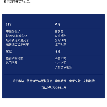
却是静而细腻的心思。
列车
线路
干线动车组
高铁图
城际/市域动车组
高速铁路
城市轨道交通列车
城际铁路
高速综合检测列车
城市轨道
旅程
话题
铁道搭乘指南
全部内容
热门旅程
小宁交通
了解慧伊创新
关于本站
使用协议与版权信息
隐私政策
参考文献
友情链接
京ICP备17005611号