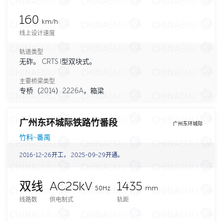
160
km/h
线上设计速度
轨道类型
无砟。 CRTS I型双块式。
主要桥梁类型
专桥（2014）2226A，箱梁
广州东环城际铁路竹番段
广州东环城际
竹料~番禺
2016-12-26开工， 2025-09-29开通。
双线
AC25kV
1435
50Hz
mm
线路数
供电制式
轨距