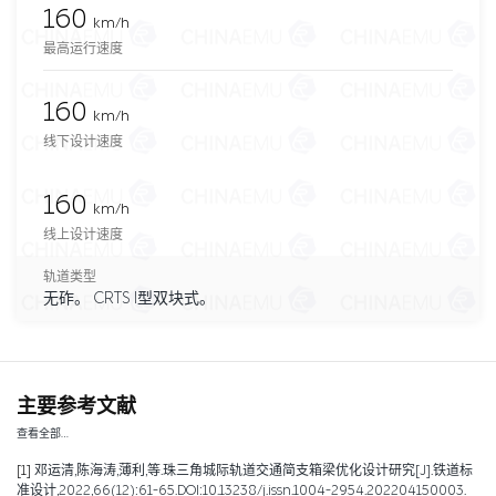
160
km/h
最高运行速度
160
km/h
线下设计速度
160
km/h
线上设计速度
轨道类型
无砟。 CRTS I型双块式。
主要参考文献
查看全部…
[1]
邓运清,陈海涛,薄利,等.珠三角城际轨道交通简支箱梁优化设计研究[J].铁道标
准设计,2022,66(12):61-65.DOI:10.13238/j.issn.1004-2954.202204150003.