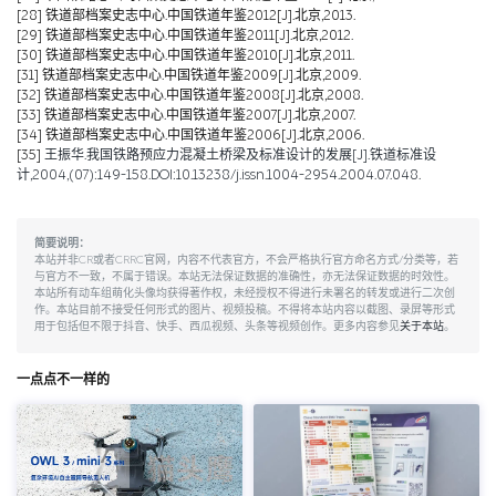
[28]
铁道部档案史志中心.中国铁道年鉴2012[J].北京,2013.
[29]
铁道部档案史志中心.中国铁道年鉴2011[J].北京,2012.
[30]
铁道部档案史志中心.中国铁道年鉴2010[J].北京,2011.
[31]
铁道部档案史志中心.中国铁道年鉴2009[J].北京,2009.
[32]
铁道部档案史志中心.中国铁道年鉴2008[J].北京,2008.
[33]
铁道部档案史志中心.中国铁道年鉴2007[J].北京,2007.
[34]
铁道部档案史志中心.中国铁道年鉴2006[J].北京,2006.
[35]
王振华.我国铁路预应力混凝土桥梁及标准设计的发展[J].铁道标准设
计,2004,(07):149-158.DOI:10.13238/j.issn.1004-2954.2004.07.048.
简要说明：
本站并非CR或者CRRC官网，内容不代表官方，不会严格执行官方命名方式/分类等，若
与官方不一致，不属于错误。本站无法保证数据的准确性，亦无法保证数据的时效性。
本站所有动车组萌化头像均获得著作权，未经授权不得进行未署名的转发或进行二次创
作。本站目前不接受任何形式的图片、视频投稿。不得将本站内容以截图、录屏等形式
用于包括但不限于抖音、快手、西瓜视频、头条等视频创作。更多内容参见
关于本站
。
一点点不一样的