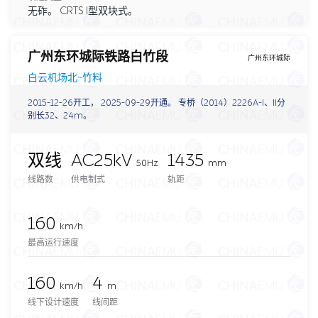
无砟。 CRTS I型双块式。
广州东环城际铁路白竹段
广州东环城际
白云机场北~竹料
2015-12-26开工， 2025-09-29开通。 专桥（2014）2226A-I、II分
别长32、24m。
双线
AC25kV
1435
50Hz
mm
线路数
供电制式
轨距
160
km/h
最高运行速度
160
4
km/h
m
线下设计速度
线间距