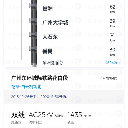
62
琶洲
km
69
广州大学城
km
74
大石东
km
80
番禺
km
东环隧道[👆]
45042m
km
广州东环城际铁路花白段
广州东环城际
花都~白云机场北
2015-12-26开工， 2020-11-30开通。
双线
AC25kV
1435
50Hz
mm
线路数
供电制式
轨距