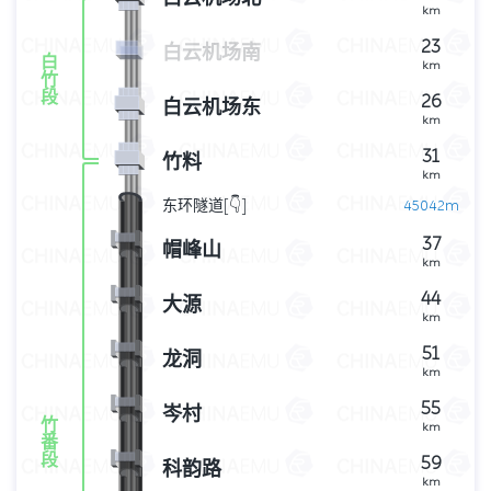
km
23
白云机场南
白
km
竹
段
26
白云机场东
km
31
竹料
km
东环隧道[👇]
45042m
km
37
帽峰山
km
44
大源
km
51
龙洞
km
55
岑村
竹
km
番
段
59
科韵路
km