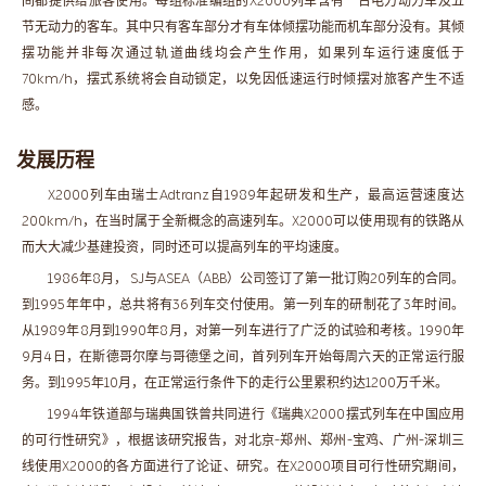
间都提供给旅客使用。每组标准编组的X2000列车含有一台电力动力车及五
节无动力的客车。其中只有客车部分才有车体倾摆功能而机车部分没有。其倾
摆功能并非每次通过轨道曲线均会产生作用，如果列车运行速度低于
70km/h，摆式系统将会自动锁定，以免因低速运行时倾摆对旅客产生不适
感。
发展历程
X2000列车由瑞士Adtranz自1989年起研发和生产，最高运营速度达
200km/h，在当时属于全新概念的高速列车。X2000可以使用现有的铁路从
而大大减少基建投资，同时还可以提高列车的平均速度。
1986年8月， SJ与ASEA（ABB）公司签订了第一批订购20列车的合同。
到1995年年中，总共将有36列车交付使用。第一列车的研制花了3年时间。
从1989年8月到1990年8月，对第一列车进行了广泛的试验和考核。1990年
9月4日，在斯德哥尔摩与哥德堡之间，首列列车开始每周六天的正常运行服
务。到1995年10月，在正常运行条件下的走行公里累积约达1200万千米。
1994年铁道部与瑞典国铁曾共同进行《瑞典X2000摆式列车在中国应用
的可行性研究》，根据该研究报告，对北京-郑州、郑州-宝鸡、广州-深圳三
线使用X2000的各方面进行了论证、研究。在X2000项目可行性研究期间，