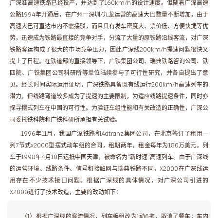
广深准高速铁路已经投产，并达到了160km/h的设计速度。但随着广深高速
公路1994年开通后，在广州一深圳/九龙运营的高速大巴数量不断增加，由于
高速大巴可直达市内不需接驳，而且具有发车密度大、票价低、方便快捷等优
势，迅速成为铁路最直接的竞争对手，分流了大量的原铁路沿线客流，对广深
铁路客运构成了很大的市场竞争压力，因此广深线200km/h提速问题很快又
提上了日程。在铁道部的直接领导下，广铁集团公司、瑞典铁路咨询公司、铁
四院、广铁集团公司科研所等单位陆续参与了可行性研究，并各自提出了意
见。经长时间实际运用证明，广深铁路具备既有线运行200km/h高速列车的
潜力，但线路弯道较多成为了提速的主要限制，为适应线路提速条件，同时亦
探寻摆式列车在中国的可行性。为验证车组性能和有关改造的正确性，广深公
司委托铁科院和广铁科研所承担有关试验。
1996年11月，我国广深铁路和Adtranz集团公司，在北京签订了租用一
列7节式x2000型摆式动车组的合同，租期两年，租金每年为180万美元。列
车于1998年4月10日运抵中国天津，被命名为“新时速”高速列车。由于广深线
的运营环境、线路条件、信号和接触网与瑞典铁路不同，X2000在广深线运
用存在不少技术接口问题。根据广深线的具体情况，对广深公司引进的
X2000进行了技术改造，主要的改动如下：
（1）根据广深线的客流情况，列车编组改为1动6拖，取消了餐车；车内