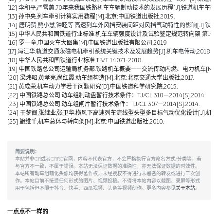
[12] 李和平,严霄蕙.70年来我国铁路机车车辆制动技术的发展历程[J].铁道机车车辆,2019,
[13] 孙中央.列车牵引计算实用教程[M].北京:中国铁道出版社,2019.
[14] 唐明赞,熊小慧,钟睦等.高速列车外风挡安装间距对风挡气动特性的影响[J].铁道科学与工
[15] 中华人民共和国铁道行业标准.机车车辆强度设计及试验鉴定规范转向架 第1部分:转向架构架
[16] 罗一童.中国火车大图集[M].中国铁道出版社有限公司,2019
[17] 冯江华.轨道交通永磁电机牵引系统关键技术及发展趋势[J].机车电传动,2018(06):
[18] 中华人民共和国铁道行业标准.TB/T 1407.1-2018.
[19] 中国铁路总公司运输局机务部.铁路机车概要——交流传动内燃、电力机车[M].北京
[20] 梁炜昭,黄孝亮,尚红霞.动车组构造[M].北京:北京交通大学出版社,2017.
[21] 黄成荣.机车动力学若干问题研究[D].中国铁道科学研究院,2015.
[22] 中国铁路总公司.动车组制动盘暂行技术条件：TJ/CL 310—2014[S].2014.
[23] 中国铁路总公司.动车组闸片暂行技术条件：TJ/CL 307—2014[S].2014.
[24] 于梦阁,张继业,张卫华.横风下高速列车流线型头型多目标气动优化设计[J].机械工程学报,
[25] 鲍维千,机车总体与转向架[M].北京:中国铁道出版社,2010.
简要说明：
本站并非CR或者CRRC官网，内容不代表官方，不会严格执行官方命名方式/分类等，若
与官方不一致，不属于错误。本站无法保证数据的准确性，亦无法保证数据的时效性。
本站所有动车组萌化头像均获得著作权，未经授权不得进行未署名的转发或进行二次创
作。本站目前不接受任何形式的图片、视频投稿。不得将本站内容以截图、录屏等形式
用于包括但不限于抖音、快手、西瓜视频、头条等视频创作。更多内容参见
关于本站
。
一点点不一样的