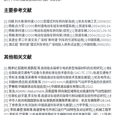
查看全部…
主要参考文献
[1] 闫峰,刘大维.新时速X2000型摆式列车转向架浅述[J].机车车辆工艺,2009(02):5-
[2] 杨榆,应力军.X2000新时速电动车组车体倾摆系统[J].铁道车辆,2004(08):14-18+
[3] 杨榆.新时速X2000电动车组拖车转向架(续完)[J].铁道车辆,2004(02):26-30+4
[4] 杨榆.新时速X2000电动车组拖车转向架(待续)[J].铁道车辆,2004(01):12-15+45
[5] 吴遗全,李三中,曾文忠.广深线“新时速”列车的引进和运用[J].中国铁路,2000(04):4
[6] 酒正超.“新时速”摆式列车将在广深线投入商务试运营[J].中国铁路,1998(05):52
其他相关文献
[1] 槐孝纪,程路明,黄鹏程,等.高效能永磁牵引电机新型电磁材料的应用研究[J].电机技术,202
[2] 全国轨道交通电气设备与系统标准化技术委员会(SAC/TC 278).轨道交通电子设备 
[3] 李秋泽,单巍,张英春等.中国高速动车组转向架技术发展及展望[J].机车电传动,2023(0
[4] 刘翰林,杨志刚,吴雨薇,等.250～400 km/h高速列车气动声学性能的仿真研究[J].铁道
[5] 罗春晓.中国高铁动车组巡览[M].中国铁道出版社有限公司,2022.
[6] 张洁,ADAMU Abdulmalik,苏新超等.转向架区域简化对高速列车气动性能的影响（英文）[J].Jou
[7] 任尊松,赵宇嘉,李玉怡,等.高速动车组转向架牵引制动载荷及损伤特征研究[J].机械工程学报,
[8] 中华人民共和国国家标准.标准锅具铁路限界第1部分：机车车辆限界.GB 146.1-2
[9] 丁叁叁,陈大伟,刘加利.中国高速列车研发与展望[J].力学学报,2021,53(01):35-50
[10] 李田,秦登,邹栋等.高速受电弓开闭口运行气动特性及对比研究[J].机械工程学报,2020,
[11] 李和平,严霄蕙.70年来我国铁路机车车辆制动技术的发展历程（续）[J].铁道机车车辆,20