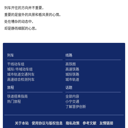
列车开往的方向并不重要，
重要的是窗外的风景和看风景的心情。
处在嘈杂的动态中，
却是静而细腻的心思。
列车
线路
干线动车组
高铁图
城际/市域动车组
高速铁路
城市轨道交通列车
城际铁路
高速综合检测列车
城市轨道
旅程
话题
铁道搭乘指南
全部内容
热门旅程
小宁交通
了解慧伊创新
关于本站
使用协议与版权信息
隐私政策
参考文献
友情链接