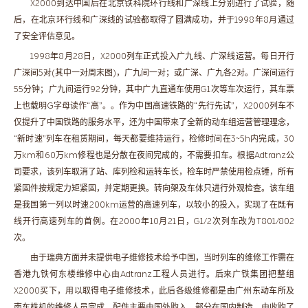
X2000到达中国后在北京铁科院环行线和广深线上分别进行了试验，随
后，在北京环行线和广深线的试验都取得了圆满成功，并于1998年8月通过
了安全评估意见。
1998年8月28日，X2000列车正式投入广九线、广深线运营。每日开行
广深间5对(其中一对周末图)，广九间一对；或广深、广九各2对。广深间运行
55分钟；广九间运行92分钟，其中广九直通车使用G1次等车次运行，其车票
上也载明G字母读作“高”。。作为中国高速铁路的“先行先试”，X2000列车不
仅提升了中国铁路的服务水平，还为中国带来了全新的动车组运营管理理念，
“新时速”列车在租赁期间，每天都要维持运行，检修时间在3~5h内完成，30
万km和60万km修程也是分散在夜间完成的，不需要扣车。根据Adtranz公
司要求，该列车取消了站、库列检和运转车长，检车时严禁使用检点锤，所有
紧固件按规定力矩紧固，并定期更换。转向架及车体只进行外观检查。该车组
是我国第一列以时速200km运营的高速列车，以较小的投入，实现了在既有
线开行高速列车的首例。在2000年10月21日，G1/2次列车改为T801/802
次。
由于瑞典方面并未提供电子维修技术给予中国，当时列车的维修工作需在
香港九铁何东楼维修中心由Adtranz工程人员进行。后来广铁集团把整组
X2000买下，用以取得电子维修技术，此后各级维修都是由广州东动车所及
南车株机的维修人员完成，配件主要由国外购入，部分在国内制造，由收购了