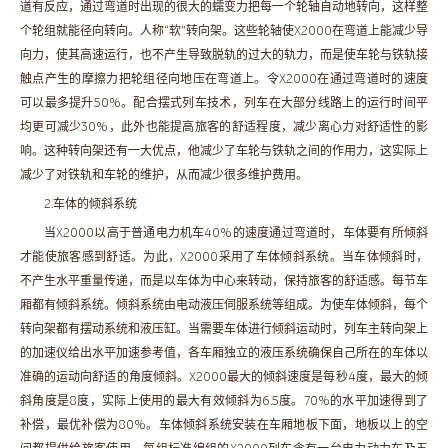
道有反应，通过弯道时出现的很大的蠕变力把每一个轮轴自动地转向，这样整
个轮组就能径向转向。人称“软”转向架。这些轮轴使X2000在弯道上能减少导
向力，使其高速运行，也不产生导致脱轨的过大的轨力，而是使车轮与铁轨接
触点产生的摩擦力把轮组径向地压在弯道上。令X2000在通过弯道时的速度
可以最多提升50%。配合摆式列车技术，列车在大部分线路上的运行时间平
均更可减少30%，此外也能提高旅客的舒适程度，减少离心力对舒适性的影
响。这种转向架还有一大优点，他减少了车轮与铁轨之间的作用力，这实际上
减少了对铁轨和车轮的维护，从而减少很多维护费用。
2.车体的倾斜系统
当X2000以高于普通电力机车40%的速度通过弯道时，车体要有所倾斜
才能使旅客感到舒适。为此，X2000采用了车体倾斜系统。当车体倾斜时，
不产生水平重量传递，而是以车体为中心来转动，保持旅客的舒适感。每节车
厢都有倾斜系统。倾斜系统由电动液压伺服系统等组成。为使车体倾斜，每个
转向架都有摆动系统和液压缸。当需要车体进行倾斜运动时，列车主转向架上
的加速仪给出水平加速参考值，各车厢独立的液压系统确保自己所在的车体以
准确的运动向舒适的角度倾斜。X2000最大的倾斜速度是每秒4度，最大的倾
斜角度是8度，实际上使用的最大有效倾斜为6.5度。70%的水平加速得到了
补偿，最优补偿为80%。车体倾斜系统安装在车厢地板下面，地板以上的空