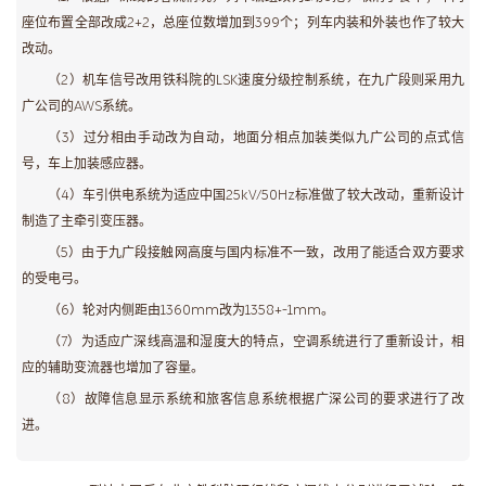
座位布置全部改成2+2，总座位数增加到399个；列车内装和外装也作了较大
改动。
（2）机车信号改用铁科院的LSK速度分级控制系统，在九广段则采用九
广公司的AWS系统。
（3）过分相由手动改为自动，地面分相点加装类似九广公司的点式信
号，车上加装感应器。
（4）车引供电系统为适应中国25kV/50Hz标准做了较大改动，重新设计
制造了主牵引变压器。
（5）由于九广段接触网高度与国内标准不一致，改用了能适合双方要求
的受电弓。
（6）轮对内侧距由1360mm改为1358+-1mm。
（7）为适应广深线高温和湿度大的特点，空调系统进行了重新设计，相
应的辅助变流器也增加了容量。
（8）故障信息显示系统和旅客信息系统根据广深公司的要求进行了改
进。