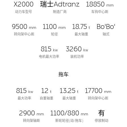
X2000
瑞士Adtranz
18850
mm
动力车型号
制造厂商
车钩中心距
9500
1100
18.75
Bo'Bo'
mm
mm
t
转向架中心距
轮径
最大轴重
轴式
815
3260
kw
kw
电机最大功率
装机功率
拖车
815
12
13.25
17700
kw
t
t
mm
最大功率
自重轴重
最大轴重
转向架中心距
2900
1100/880
有
mm
mm
转向架轴距
新轮轮径(动/拖车)
停放制动