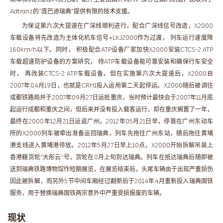
Adtranz的“庞巴迪瑞典”提供有限的技术支援。
为保证第六次大提速在广深线顺利进行，配合广深线信号改造，X2000
车载设备将先改造为主体化机车信号+LKJ2000作为过渡， 列车运行速度降
160km/h以下。同时， 积极配合ATP设备厂家加快X2000安装CTCS-2 ATP
车载超速防护设备的方案研究， 待ATP车载设备能可靠安装和确保行车安全
时， 再改装CTCS-2 ATP车载设备。但在实施第六次大提速后，X2000自
2007年04月19日，也就是CRH1投入运用第二天起停运。X2000随后被调往
成都铁路局并于2007年09月27日运抵重庆，当时预计最快会于2007年11月底
起运行成都和重庆之间，但后来并没有投入载客运行，却在重庆搁置了一年，
最终在2008年12月21日运返广州。2012年05月21日早，停靠在广州东动车
所的X2000列车被牵出准备运回瑞典，列车先拖往广州东站，随后拖往黄埔
港支线进入黄埔港停放。2012年5月27日早上10点，X2000开始拆解吊装上
香港籍货轮“大彤云”号，货轮在8月上旬到达瑞典。列车在抵达瑞典后随即被
送到瑞典铁路博物馆作短期展览，在展览结束后，头尾车辆由于出现严重损伤
因此被拆解，而另外5节中间车厢经过翻新后于2014年4月重新投入瑞典国铁
服务，用于替换瑞典国铁两宗意外中严重受损报废的车辆。
现状