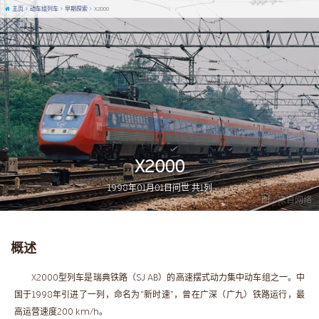
主页
动车组列车
早期探索
X2000
X2000
1998年01月01日问世 共1列
图 / 来自网络
概述
X2000型列车是瑞典铁路（SJ AB）的高速摆式动力集中动车组之一。中
国于1998年引进了一列，命名为“新时速”，曾在广深（广九）铁路运行，最
高运营速度200 km/h。