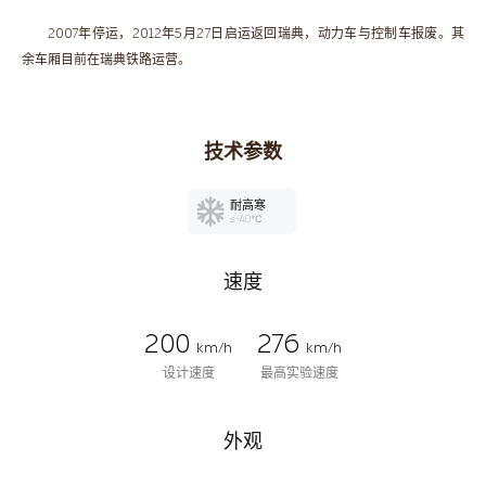
2007年停运，2012年5月27日启运返回瑞典，动力车与控制车报废。其
余车厢目前在瑞典铁路运营。
技术参数
耐高寒
≤-40℃
速度
200
276
km/h
km/h
设计速度
最高实验速度
外观