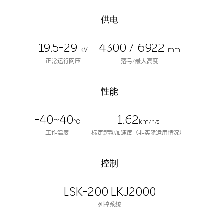
供电
19.5-29
4300 / 6922
kV
mm
正常运行网压
落弓/最大高度
性能
-40~40
1.62
℃
km/h/s
工作温度
标定起动加速度（非实际运用情况）
控制
LSK-200 LKJ2000
列控系统