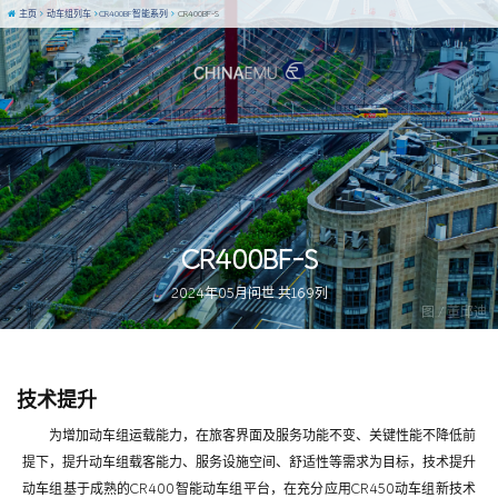
主页
动车组列车
CR400BF智能系列
CR400BF-S
CR400BF-S
2024年05月问世 共169列
图 / 董邱迪
技术提升
为增加动车组运载能力，在旅客界面及服务功能不变、关键性能不降低前
提下，提升动车组载客能力、服务设施空间、舒适性等需求为目标，技术提升
动车组基于成熟的CR400智能动车组平台，在充分应用CR450动车组新技术