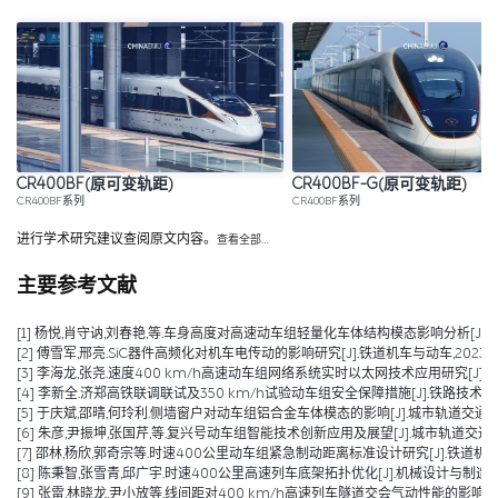
CR400BF(原可变轨距)
CR400BF-G(原可变轨距)
CR400BF系列
CR400BF系列
进行学术研究建议查阅原文内容。
查看全部…
主要参考文献
[1] 杨悦,肖守讷,刘春艳,等.车身高度对高速动车组轻量化车体结构模态影响分析[J/OL].铁道
[2] 傅雪军,邢亮.SiC器件高频化对机车电传动的影响研究[J].铁道机车与动车,2023(10):
[3] 李海龙,张尧.速度400 km/h高速动车组网络系统实时以太网技术应用研究[J].铁道机车车
[4] 李新全.济郑高铁联调联试及350 km/h试验动车组安全保障措施[J].铁路技术创新,202
[5] 于庆斌,邵晴,何玲利.侧墙窗户对动车组铝合金车体模态的影响[J].城市轨道交通研究,2022
[6] 朱彦,尹振坤,张国芹,等.复兴号动车组智能技术创新应用及展望[J].城市轨道交通研究,2022,25(0
[7] 邵林,杨欣,郭奇宗等.时速400公里动车组紧急制动距离标准设计研究[J].铁道机车车辆,20
[8] 陈秉智,张雪青,邱广宇.时速400公里高速列车底架拓扑优化[J].机械设计与制造,2021,(
[9] 张雷,林晓龙,尹小放等.线间距对400 km/h高速列车隧道交会气动性能的影响[J].高速铁