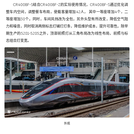
CR400BF-S结合CR400BF-Z的实际使用情况，CR400BF-S通过优化调
整车内空间，调整餐车布局，使载客量增加42人， 其中一等座增加4个，二
等座增加38个。同时，车间风挡改为全包，另外头型有所改变，降低空气阻
力和噪音，同时取消两侧标志灯辅灯灯条，降低维护成本，提升可靠性。除早
期生产的5281-5285之外，顶部前照灯从三角布局改为线性布局，前照与标
志组合灯变宽。
图 / KoloFrankz
外观