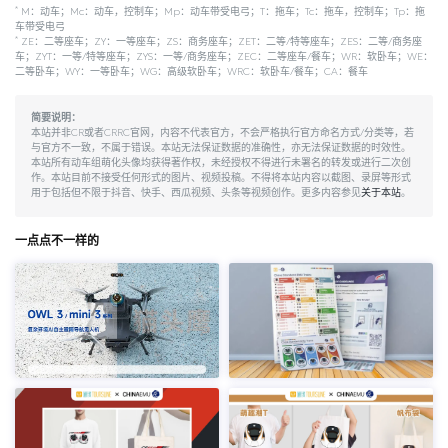
*
M：动车；Mc：动车，控制车；Mp：动车带受电弓；T：拖车；Tc：拖车，控制车；Tp：拖
车带受电弓
*
ZE：二等座车；ZY：一等座车；ZS：商务座车；ZET：二等/特等座车；ZES：二等/商务座
车；ZYT：一等/特等座车；ZYS：一等/商务座车；ZEC：二等座车/餐车；WR：软卧车；WE：
二等卧车；WY：一等卧车；WG：高级软卧车；WRC：软卧车/餐车；CA：餐车
简要说明：
本站并非CR或者CRRC官网，内容不代表官方，不会严格执行官方命名方式/分类等，若
与官方不一致，不属于错误。本站无法保证数据的准确性，亦无法保证数据的时效性。
本站所有动车组萌化头像均获得著作权，未经授权不得进行未署名的转发或进行二次创
作。本站目前不接受任何形式的图片、视频投稿。不得将本站内容以截图、录屏等形式
用于包括但不限于抖音、快手、西瓜视频、头条等视频创作。更多内容参见
关于本站
。
一点点不一样的