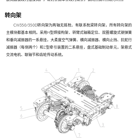
转向架
CW350/350D转向架为两轴无摇枕、有联系枕梁转向架，所有转向架的
主模块都基本相同。采用H型焊接构架、转臂式轴箱定位、双圈螺旋式钢弹簧
和垂向减振器的一系悬挂，大柔度空气弹簧、横向减振器、横向止挡、抗蛇行
减振器（每侧两个）和Z型牵引装置的二系悬挂，盘式基础制动单元，架悬式
交流电机、联轴节和齿轮传动系统。