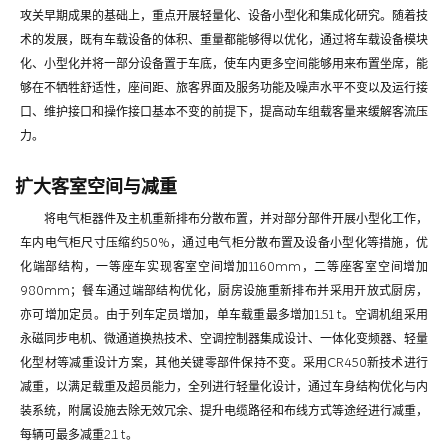
攻关早期成果的基础上，重点开展轻量化、设备小型化和集成化研究。随着技
术的发展，既有车载设备的体积、重量都能够得以优化，通过将车载设备模块
化、小型化并将一部分设备置于车底，使车内更多空间能够用来布置坐席，能
够在不牺牲舒适性，座间距、旅客界面及服务功能及噪声水平不变以及运行接
口、维护接口和操作接口基本不变的前提下，提高动车组载客量来缓解客流压
力。
扩大客室空间与减重
将电气柜器件及主机重新排布分散布置，并对部分部件开展小型化工作，
车内电气柜尺寸压缩约50%，通过电气柜分散布置及设备小型化等措施，优
化端部结构，一等座车实现客室空间增加1160mm，二等座客室空间增加
980mm；餐车通过端部结构优化，厨房设施重新排布并采用开放式厨房，
亦可增加定员。由于列车定员增加，单车载重最多增加1.51 t。空调机组采用
永磁同步电机、微通道换热技术、空调控制器集成设计、一体化变频器、轻量
化型材等减重设计方案，其他关键零部件保持不变。采用CR450新技术进行
减重，以满足载重及超员能力，全列进行轻量化设计，通过车身结构优化与内
装系统，附属设施去除无效冗余、提升电缆路径和布线方式等途经进行减重，
每辆可最多减重2.1 t。