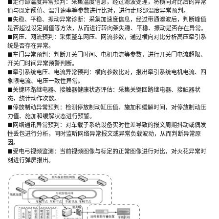
■走行部温度异常预判：采集温度信息，经过滤波处理，将横向对比后的异常
值与既定阈值、温升速率等参数进行比对，进行走形部温度异常预判。
■失稳、平稳、振动异常诊断：采集加速度信息，经过带通滤波后，判断峰值
是否超过设定阈值等方法，从而进行转向架失稳、平稳、振动是否存在异常。
■网压、网流预判：采集整车网压、网流参数，通过横向对比分析高压牵引系
统是否存在异常。
■车门异常预判：判断开关门时间、电机电流等参数，进行开关门电流超限、
开关门时间异常预警判断。
■牵引系统电压、电流异常预判：横向参数比对，报出牵引系统电机电流、四
象限电流、电压一致性异常。
■关键环路继电器、接触器健康状态评估：采集关键回路继电器、接触器状
态，统计动作次数。
■停放制动异常预判：检测停放制动缸压值、施加和缓解时间，对停放制动压
力值、施加和缓解状态进行预警。
■网络通讯异常预判：对车载子系统设备实时性差导致的报文周期抖动或偶发
性丢包进行分析，同时监听网络异常报文或异常负载波动，从而判断异常原
因。
■受电弓视频监测：当前视频图像与标定的正常图像进行对比，对火花异常时
刻进行弹屏报出。