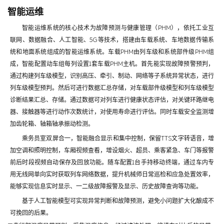
智能运维
智能运维系统的核心技术为故障预测与健康管理（PHM），依托工业互
联网、数据融合、人工智能、5G等技术，搭建由车载系统、车地数据传输系
统和地面系统组成的智能运维系统。车载PHM由列车级和系统部件级PHM组
成，智能配置动车组每列设置1套车载PHM主机。首先能实现故障预警预判，
通过构建列车级模型，识别高压、牵引、制动、网络等子系统异常状态，进行
列车级模型预判。然后可进行数据汇总存储，对车载部件级模型和列车级模型
诊断结果汇总、存储。通过数据可对列车进行健康状态评估，对关键环路继电
器、接触器等进行动作次数统计，对使用寿命进行评估。同时车载安全监测增
加齿轮箱、轴箱轴承振动检测。
乘务员室双屏合一，智能融合显示和集中控制，保留TTS文字转语音，增
加空调和照明控制，车厢视频查看，增设烟火、超员、乘客紧急、车门等报警
前后时段视频自动保存及回放功能。随车配置1台手持移动终端，通过车内专
用无线网单向实时获取列车网络数据，提升机械师日常巡检和应急处置效率，
能够实现信息实时显示、一二级故障报警及显示、历史故障查询等功能。
基于人工智能模型可实现异常判断和故障预测，避免小问题扩大化酿成不
可挽回的后果。