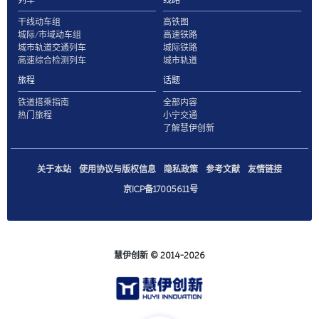
列车
线路
干线动车组
高铁图
城际/市域动车组
高速铁路
城市轨道交通列车
城际铁路
高速综合检测列车
城市轨道
旅程
话题
铁道搭乘指南
全部内容
热门旅程
小宁交通
了解慧伊创新
关于本站
使用协议与版权信息
隐私政策
参考文献
友情链接
京ICP备17005611号
慧伊创新
© 2014-2026