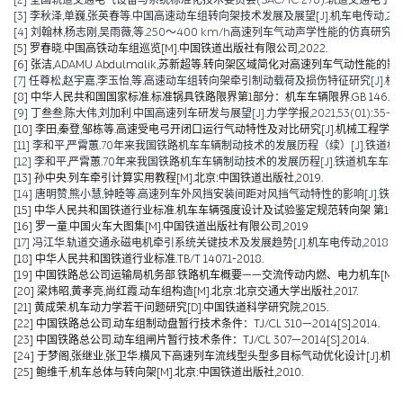
[2] 全国轨道交通电气设备与系统标准化技术委员会(SAC/TC 278).轨道交通电子设备 
[3] 李秋泽,单巍,张英春等.中国高速动车组转向架技术发展及展望[J].机车电传动,2023(0
[4] 刘翰林,杨志刚,吴雨薇,等.250～400 km/h高速列车气动声学性能的仿真研究[J].铁道
[5] 罗春晓.中国高铁动车组巡览[M].中国铁道出版社有限公司,2022.
[6] 张洁,ADAMU Abdulmalik,苏新超等.转向架区域简化对高速列车气动性能的影响（英文）[J].Jou
[7] 任尊松,赵宇嘉,李玉怡,等.高速动车组转向架牵引制动载荷及损伤特征研究[J].机械工程学报,
[8] 中华人民共和国国家标准.标准锅具铁路限界第1部分：机车车辆限界.GB 146.1-2
[9] 丁叁叁,陈大伟,刘加利.中国高速列车研发与展望[J].力学学报,2021,53(01):35-50
[10] 李田,秦登,邹栋等.高速受电弓开闭口运行气动特性及对比研究[J].机械工程学报,2020,
[11] 李和平,严霄蕙.70年来我国铁路机车车辆制动技术的发展历程（续）[J].铁道机车车辆,20
[12] 李和平,严霄蕙.70年来我国铁路机车车辆制动技术的发展历程[J].铁道机车车辆,2019,
[13] 孙中央.列车牵引计算实用教程[M].北京:中国铁道出版社,2019.
[14] 唐明赞,熊小慧,钟睦等.高速列车外风挡安装间距对风挡气动特性的影响[J].铁道科学与工
[15] 中华人民共和国铁道行业标准.机车车辆强度设计及试验鉴定规范转向架 第1部分:转向架构架
[16] 罗一童.中国火车大图集[M].中国铁道出版社有限公司,2019
[17] 冯江华.轨道交通永磁电机牵引系统关键技术及发展趋势[J].机车电传动,2018(06):
[18] 中华人民共和国铁道行业标准.TB/T 1407.1-2018.
[19] 中国铁路总公司运输局机务部.铁路机车概要——交流传动内燃、电力机车[M].北京
[20] 梁炜昭,黄孝亮,尚红霞.动车组构造[M].北京:北京交通大学出版社,2017.
[21] 黄成荣.机车动力学若干问题研究[D].中国铁道科学研究院,2015.
[22] 中国铁路总公司.动车组制动盘暂行技术条件：TJ/CL 310—2014[S].2014.
[23] 中国铁路总公司.动车组闸片暂行技术条件：TJ/CL 307—2014[S].2014.
[24] 于梦阁,张继业,张卫华.横风下高速列车流线型头型多目标气动优化设计[J].机械工程学报,
[25] 鲍维千,机车总体与转向架[M].北京:中国铁道出版社,2010.