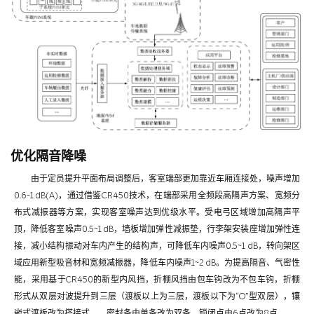
优化隔音降噪
由于定员提升平面布局调整后，客室端部更加靠近车厢连接处，噪声增加
0.6-1 dB(A)，通过借鉴CR450技术，在端部采用全频段高隔声方案、宽频分
布式减振器等方案，实现客室噪声达到优级水平。受电弓区域增加高隔声平
顶，降低客室噪声0.5~1 dB，墙板增加弹性减振垫，行李架安装座增加弹性连
接，减小结构振动对车内产生的结构声，可降低车内噪声0.5~1 dB，转向架区
域应用新型吸音材和宽频减振器，降低车内噪声1~2 dB。为提高隔音、气密性
能，采用基于CR450的新型内风挡，折棚风挡由包车钩改为不包车钩，折棚
形式从双层对波提升到三层（渡板以上为三层，渡板以下为“O”型双层），镶
嵌式渡板改为搭接式。，密封条由单条改为双条，锁闭点由6点改为8点。