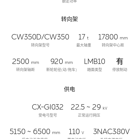
额定功率
转向架
CW350D/CW350
17
17800
t
mm
转向架型号
最大轴重
转向架中心距
2500
920
LMB10
有
mm
mm
转向架轴距
新轮轮径(动/拖车)
踏面类型
停放制动
供电
CX-GI032
22.5 ~ 29
kV
受电弓型号
正常运行网压
5150 ~ 6500
110
3NAC380V
mm
V