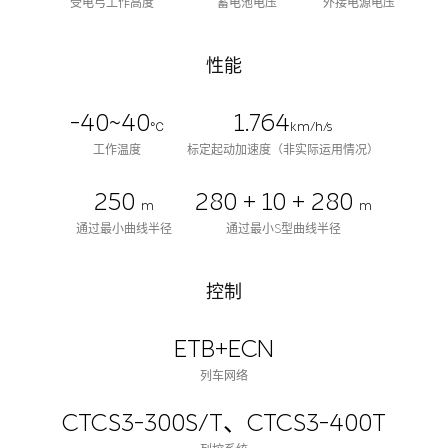
受电弓工作高度
蓄电池电压
外接电源电压
性能
-40~40
1.764
℃
km/h/s
工作温度
标定起动加速度（非实际运用情况）
250
280 + 10 + 280
m
m
通过最小曲线半径
通过最小S型曲线半径
控制
ETB+ECN
列车网络
CTCS3-300S/T、CTCS3-400T