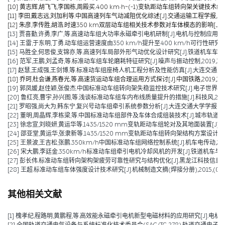
[10] 黄志辉,胡飞飞,李国栋,周殿买.400 km·h~(-1)变轨距动车组转向架关键技术综述[J]
[11] 李田,戴志远,刘加利等.中国高速列车气动减阻优化综述[J].交通运输工程学报,2021,21
[12] 朱彦,李传胜,胡浩.时速350 km双层动车组相关技术参数对车体模态的影响[J].城市轨道
[13] 贾喜勤,许勇,李广,等.高速动车组大功率永磁牵引电机研制[J].电机与控制应用,2020,4
[14] 王雷,于东明,丁勇.动车组运营速度由350 km/h提升至400 km/h可行性研究[J].机
[15] 马胜全,何思俊,支锦亦,等.高速列车局部外形气动优化设计研究[J].铁道机车车辆,2020,
[16] 范军,王鹏,刘孟奇,等.标准动车组车轮磨耗特征研究[J].噪声与振动控制,2019,39(06):
[17] 赵慧,王成强,王剑博,等.标准动车组座椅人机工程分析及性能仿真[J].大连交通大学学报,2
[18] 乔珂,杜会谦,燕春光,等.高速货运动车组合理运用方式探讨[J].中国铁路,2019,10:6
[19] 郭凤媛,赵佳颖,张俊杰.中国标准动车组转向架失稳监控技术研究[J].电子世界,2019,(
[20] 鲁红亮,曹宇,孙兴图,等.浅谈标准动车组车内布线质量提升的措施[J].科技风,2019,(11
[21] 罗昭强,尚大为,韩东宁.复兴号动车组牵引系统参数分析[J].大连交通大学学报,2019,40
[22] 董明,周晶辉,李栋梁,等.中国标准动车组部件及车体合成组装技术[J].城市轨道交通研究,2
[23] 徐忠宣,刘晓妍,黄运华等.1435/1520 mm变轨距动车组轮对及其地面装置[J].机车电
[24] 邵亚堂,黄运华,张隶新等.1435/1520 mm变轨距动车组转向架结构方案设计[J].机车
[25] 王景波,王吉松,张鹏.350km/h中国标准动车组网络控制系统[J].机车电传动,2018(0
[26] 宋大鹏,李廷金.350km/h标准动车组牵引电机冷却风机的开发[J].铁道机车与动车,2017
[27] 彭长伟.标准动车组转向架构架疲劳可靠性研究与结构优化[J].黑龙江科技信息,2016,
[28] 王超.标准动车组车体强度设计技术研究[J].机械制造文摘(焊接分册),2015,(01):2
其他相关文献
[1] 槐孝纪,程路明,黄鹏程,等.高效能永磁牵引电机新型电磁材料的应用研究[J].电机技术,202