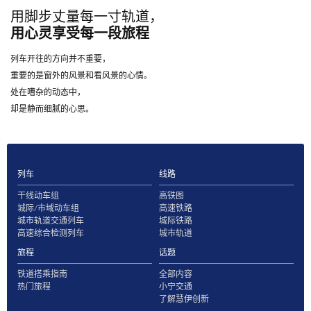
用脚步丈量每一寸轨道，
用心灵享受每一段旅程
列车开往的方向并不重要，
重要的是窗外的风景和看风景的心情。
处在嘈杂的动态中，
却是静而细腻的心思。
列车
线路
干线动车组
高铁图
城际/市域动车组
高速铁路
城市轨道交通列车
城际铁路
高速综合检测列车
城市轨道
旅程
话题
铁道搭乘指南
全部内容
热门旅程
小宁交通
了解慧伊创新