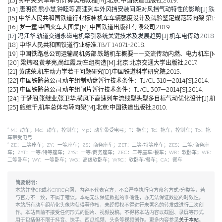
[13] 孙中央.列车牵引计算实用教程[M].北京:中国铁道出版社,2019.
[14] 唐明赞,熊小慧,钟睦等.高速列车外风挡安装间距对风挡气动特性的影响[J].铁道科学与工
[15] 中华人民共和国铁道行业标准.机车车辆强度设计及试验鉴定规范转向架 第1部分:转向架构架
[16] 罗一童.中国火车大图集[M].中国铁道出版社有限公司,2019
[17] 冯江华.轨道交通永磁电机牵引系统关键技术及发展趋势[J].机车电传动,2018(06):
[18] 中华人民共和国铁道行业标准.TB/T 1407.1-2018.
[19] 中国铁路总公司运输局机务部.铁路机车概要——交流传动内燃、电力机车[M].北京
[20] 梁炜昭,黄孝亮,尚红霞.动车组构造[M].北京:北京交通大学出版社,2017.
[21] 黄成荣.机车动力学若干问题研究[D].中国铁道科学研究院,2015.
[22] 中国铁路总公司.动车组制动盘暂行技术条件：TJ/CL 310—2014[S].2014.
[23] 中国铁路总公司.动车组闸片暂行技术条件：TJ/CL 307—2014[S].2014.
[24] 于梦阁,张继业,张卫华.横风下高速列车流线型头型多目标气动优化设计[J].机械工程学报,
[25] 鲍维千,机车总体与转向架[M].北京:中国铁道出版社,2010.
*
M：动车；Mc：动车，控制车；Mp：动车带受电弓；T：拖车；Tc：拖车，控制车；Tp：拖
车带受电弓
*
ZE：二等座车；ZY：一等座车；ZS：商务座车；ZET：二等/特等座车；ZES：二等/商务座
车；ZYT：一等/特等座车；ZYS：一等/商务座车；ZEC：二等座车/餐车；WR：软卧车；WE：
二等卧车；WY：一等卧车；WG：高级软卧车；WRC：软卧车/餐车；CA：餐车
简要说明：
本站并非CR或者CRRC官网，内容不代表官方，不会严格执行官方命名方式/分类等，若
与官方不一致，不属于错误。本站无法保证数据的准确性，亦无法保证数据的时效性。
本站所有动车组萌化头像均获得著作权，未经授权不得进行未署名的转发或进行二次创
作。本站目前不接受任何形式的图片、视频投稿。不得将本站内容以截图、录屏等形式
用于包括但不限于抖音、快手、西瓜视频、头条等视频创作。更多内容参见
关于本站
。