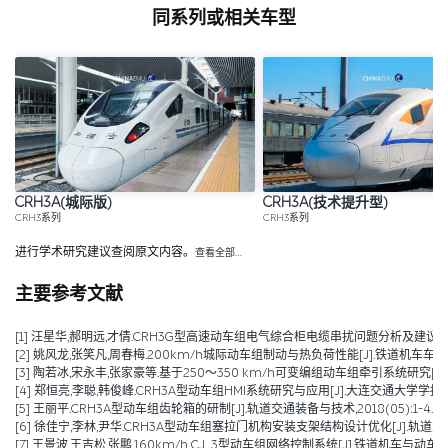
同系列或相关车型
CRH3A(城际版)
CRH3A(技术提升型)
CRH3系列
CRH3系列
进行学术研究建议查阅原文内容。
查看全部…
主要参考文献
[1] 汪星华,郝明远,才倩.CRH3G型高速动车组电气综合柜电缆串扰问题分析及建议措施[J].城
[2] 姚风龙,张笑凡,周春梅.200km/h城际动车组制动与热负荷性能[J].铁道机车车辆,2020,
[3] 陶若冰,宋永丰,张家豪等.基于250～350 km/h可变编组动车组牵引系统研究[J].机车
[4] 郑恒亮,李聪,韩俊峰.CRH3A型动车组HMI系统研究与应用[J].大连交通大学学报,2019,4
[5] 王丽平.CRH3A型动车组齿轮箱的研制[J].轨道交通装备与技术,2018(05):1-4.
[6] 徐佳宁,李林,尹华.CRH3A型动车组塞拉门机构安装支架结构设计优化[J].轨道交通装备与
[7] 王景波,王吉松,张鹏.160km/h CJ_3型动车组网络控制系统[J].铁道机车与动车,2017(1