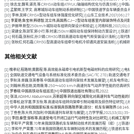
[8] 徐志龙,魏苇,谌亮,等.CRH3A动车组ATP/LKJ轴端结构优化与仿真分析[J].中国战略新兴
[9] 孟繁辉,王学文. 高寒城际动车组制动系统研制[C]//中国铁道学会车辆委员会.
[10] 李林,吴婷.CRH3A型动车组车体强度优化研究[J].山东工业技术,2017(06):275-27
[11] 李夏艳,鱼宝林,韩德智,沈立伟,高国燕.CJ—2型动车组客室内部装饰特点及问题分析[J].铁
[12] 尹振坤.新型250km/h城际动车组转向架设计和验证[J].河南科技,2017,(01):115-1
[13] 梁建全,陈澍军,郭小行,等.时速250km城际动车组保持制动方案设计[J].铁道车辆,2015,
[14] 何石磊,张秋红,孙少婧.CRH3G项目高速动车组电气柜安装设计浅析[J].现代制造技术与
[15] 张秋红,何石磊.CRH3G型高速动车组牵引电机冷却通风道安装浅析[J].机械研究与应用,2
其他相关文献
[1] 槐孝纪,程路明,黄鹏程,等.高效能永磁牵引电机新型电磁材料的应用研究[J].电机技术,202
[2] 全国轨道交通电气设备与系统标准化技术委员会(SAC/TC 278).轨道交通电子设备 
[3] 李秋泽,单巍,张英春等.中国高速动车组转向架技术发展及展望[J].机车电传动,2023(0
[4] 刘翰林,杨志刚,吴雨薇,等.250～400 km/h高速列车气动声学性能的仿真研究[J].铁道
[5] 罗春晓.中国高铁动车组巡览[M].中国铁道出版社有限公司,2022.
[6] 张洁,ADAMU Abdulmalik,苏新超等.转向架区域简化对高速列车气动性能的影响（英文）[J].Jou
[7] 任尊松,赵宇嘉,李玉怡,等.高速动车组转向架牵引制动载荷及损伤特征研究[J].机械工程学报,
[8] 中华人民共和国国家标准.标准锅具铁路限界第1部分：机车车辆限界.GB 146.1-2
[9] 丁叁叁,陈大伟,刘加利.中国高速列车研发与展望[J].力学学报,2021,53(01):35-50
[10] 李田,秦登,邹栋等.高速受电弓开闭口运行气动特性及对比研究[J].机械工程学报,2020,
[11] 李和平,严霄蕙.70年来我国铁路机车车辆制动技术的发展历程（续）[J].铁道机车车辆,20
[12] 李和平,严霄蕙.70年来我国铁路机车车辆制动技术的发展历程[J].铁道机车车辆,2019,