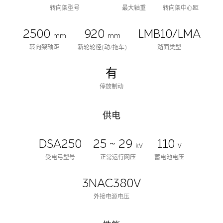
转向架型号
最大轴重
转向架中心距
2500
920
LMB10/LMA
mm
mm
转向架轴距
新轮轮径(动/拖车)
踏面类型
有
停放制动
供电
DSA250
25 ~ 29
110
kV
V
受电弓型号
正常运行网压
蓄电池电压
3NAC380V
外接电源电压