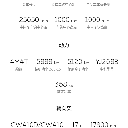
头车长度
头车车钩中心距
中间车车体长度
25650
1000
1000
mm
mm
mm
中间车车钩中心距
车钩中心高度
中间车钩高度
动力
4M4T
5888
5120
YJ268B
kw
kw
编组
装机功率 368×16
轮周牵引功率
电机型号
368
kw
额定功率
转向架
CW410D/CW410
17
17800
t
mm