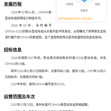
发展历程
2016年07月14日，CRH3A新
型动车组获得设计制造许可。
分数可能随着新车型的加入而发生变化。
2016年10月，当时编号
CRH3A-5218的新头型动车组从长客开赴环铁测试，从而曝光了获得准生证后
进行量产的CRH3A的新造型，这个造型明显特点是司机窗附近的金色色块。
招标信息
2016年底和2017年初，铁总两次招标购买时速250公里动车组，涉及
CRH3A共59组。
其中2016年11月10日招标中，长客中标21组、唐车31组，2017年01月18
日招标中，长客再次中标7组。
2017年年初，首列CRH3A编号改为5230。
运营范围及车次
2017年07月28日，首列长客产CRH3A新型动车组亮相成都。