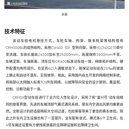
图 / Aiklld2364
外观
技术特征
该动车组电机悬挂方式、车轮车轴、构架、联系枕梁等结构借用
CRH380BL的成熟结构，采用CW410（D）型转向架，采用YGZN2Q278牵引
变流器。车体长度由24200加长至25000mm，高度保持3900mm不变。
车辆定距、车端距离、顶车位与CR400标准动车组一致，网络拓扑结构、硬
件配置均有所提升。在定员613人满载状态下，能保证动车组在20‰的坡道
上静止和启动不溜车，实现坡停、坡启。采用国内自主开发的网络控制系统，
将局部以太网融入标准TCN列车网络，以故障导向安全的设计原则，集监视、
控制、诊断功能于一身。
CRH3A型动车组进行了全方位人性化设计，采用了和“复兴号”动车组相
同的旅客界面，先进的车厢顶部气幕式通风系统，使车内空调出风更均衡更自
然。全新设计的舒适座椅和大空间过道，也给乘客带来了更佳的乘车体验。除
此之外车内卫生设施也有了一定提升，全车配有坐式、蹲式各6个卫生间，在
4号车厢还设置有方便残疾旅客的无障碍设施和无障碍卫生间。