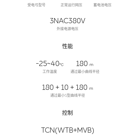
受电弓型号
正常运行网压
蓄电池电压
3NAC380V
外接电源电压
性能
-25~40
180
℃
m
工作温度
通过最小曲线半径
180 + 10 + 180
m
通过最小S型曲线半径
控制
TCN(WTB+MVB)