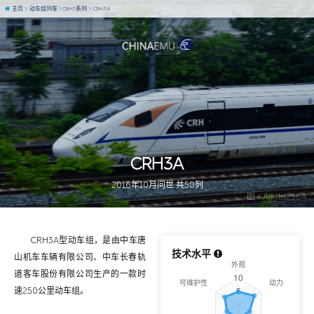
主页
动车组列车
CRH3系列
CRH3A
CRH3A
2016年10月问世 共58列
图 / Aiklld2364
CRH3A型动车组，是由中车唐
技术水平
山机车车辆有限公司、中车长春轨
道客车股份有限公司生产的一款时
速250公里动车组。