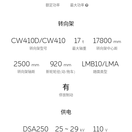
额定功率
最大功率
转向架
CW410D/CW410
17
17800
t
mm
转向架型号
最大轴重
转向架中心距
2500
920
LMB10/LMA
mm
mm
转向架轴距
新轮轮径(动/拖车)
踏面类型
有
停放制动
供电
DSA250
25 ~ 29
110
kV
V