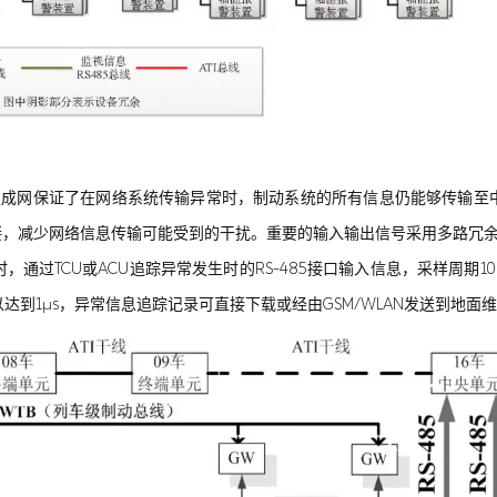
单独成网保证了在网络系统传输异常时，制动系统的所有信息仍能够传输
接，减少网络信息传输可能受到的干扰。重要的输入输出信号采用多路冗余
过TCU或ACU追踪异常发生时的RS-485接口输入信息，采样周期1
达到1μs，异常信息追踪记录可直接下载或经由GSM/WLAN发送到地