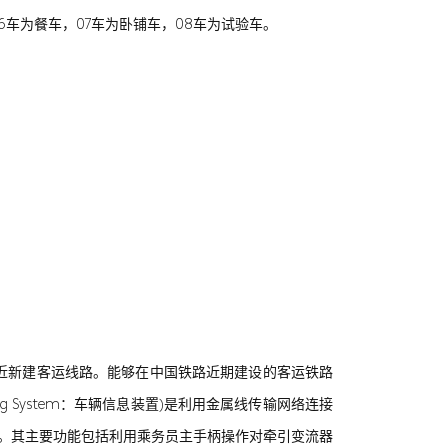
6车为餐车，07车为卧铺车，08车为试验车。
最近新建客运线路。能够在中国铁路近期建设的客运铁路
oring System：车辆信息装置)是利用金属线传输网络连接
统。其主要功能包括利用乘务员主手柄操作对牵引变流器