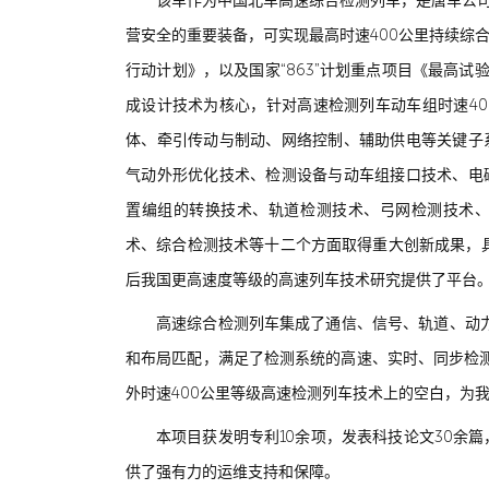
该车作为中国北车高速综合检测列车，是唐车公司
营安全的重要装备，可实现最高时速400公里持续综
行动计划》，以及国家“863”计划重点项目《最高试验
成设计技术为核心，针对高速检测列车动车组时速4
体、牵引传动与制动、网络控制、辅助供电等关键子
气动外形优化技术、检测设备与动车组接口技术、电
置编组的转换技术、轨道检测技术、弓网检测技术
术、综合检测技术等十二个方面取得重大创新成果，具备
后我国更高速度等级的高速列车技术研究提供了平台
高速综合检测列车集成了通信、信号、轨道、动力
和布局匹配，满足了检测系统的高速、实时、同步检
外时速400公里等级高速检测列车技术上的空白，为
本项目获发明专利10余项，发表科技论文30余
供了强有力的运维支持和保障。