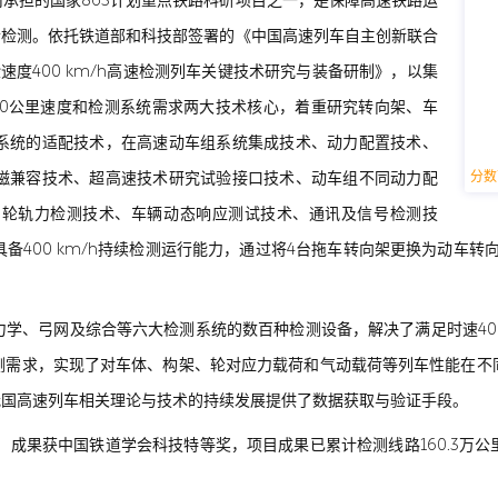
承担的国家863计划重点铁路科研项目之一，是保障高速铁路运
合检测。依托铁道部和科技部签署的《中国高速列车自主创新联合
速度400 km/h高速检测列车关键技术研究与装备研制》，以集
00公里速度和检测系统需求两大技术核心，着重研究转向架、车
系统的适配技术，在高速动车组系统集成技术、动力配置技术、
分数
磁兼容技术、超高速技术研究试验接口技术、动车组不同动力配
、轮轨力检测技术、车辆动态响应测试技术、通讯及信号检测技
400 km/h持续检测运行能力，通过将4台拖车转向架更换为动车转向
。
学、弓网及综合等六大检测系统的数百种检测设备，解决了满足时速40
测需求，实现了对车体、构架、轮对应力载荷和气动载荷等列车性能在不
我国高速列车相关理论与技术的持续发展提供了数据获取与验证手段。
篇，成果获中国铁道学会科技特等奖，项目成果已累计检测线路160.3万