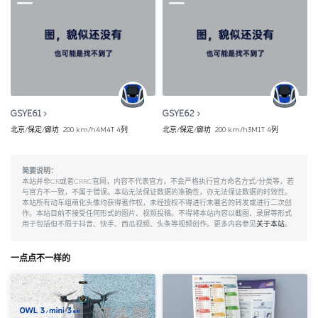
GSYE61
GSYE62
北京/保定/廊坊
200 km/h
4M4T
4列
北京/保定/廊坊
200 km/h
3M1T
4列
简要说明：
本站并非CR或者CRRC官网，内容不代表官方，不会严格执行官方命名方式/分类等，若
与官方不一致，不属于错误。本站无法保证数据的准确性，亦无法保证数据的时效性。
本站所有动车组萌化头像均获得著作权，未经授权不得进行未署名的转发或进行二次创
作。本站目前不接受任何形式的图片、视频投稿。不得将本站内容以截图、录屏等形式
用于包括但不限于抖音、快手、西瓜视频、头条等视频创作。更多内容参见
关于本站
。
一点点不一样的