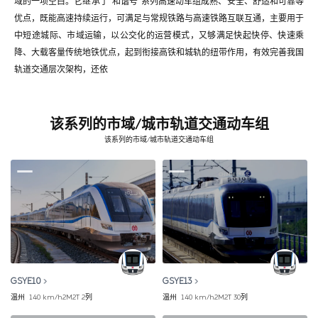
域的一项空白。它继承了“和谐号”系列高速动车组成熟、安全、舒适和可靠等
优点，既能高速持续运行，可满足与常规铁路与高速铁路互联互通，主要用于
中短途城际、市域运输，以公交化的运营模式，又够满足快起快停、快速乘
降、大载客量传统地铁优点，起到衔接高铁和城轨的纽带作用，有效完善我国
轨道交通层次架构，还依
该系列的市域/城市轨道交通动车组
该系列的市域/城市轨道交通动车组
GSYE10
GSYE13
温州
140 km/h
2M2T
2列
温州
140 km/h
2M2T
30列