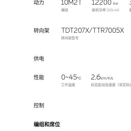
10M2T
12200
动力
kw
编组
装机功率 305×40
TDT207X/TTR7005X
转向架
转向架型号
供电
0~45
2.6
性能
℃
km/h/s
工作温度
标定起动加速度（非实际
控制
编组和席位