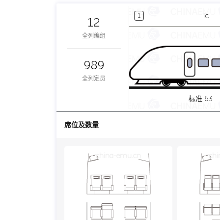
Tc
1
12
全列编组
989
全列定员
标准 63
席位及数量
china-emu.cn
chi