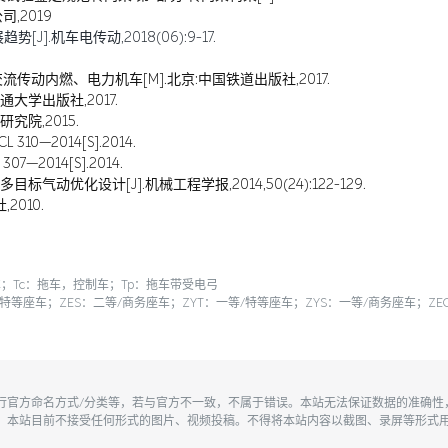
,2019
].机车电传动,2018(06):9-17.
传动内燃、电力机车[M].北京:中国铁道出版社,2017.
通大学出版社,2017.
究院,2015.
0—2014[S].2014.
2014[S].2014.
气动优化设计[J].机械工程学报,2014,50(24):122-129.
2010.
；Tc：拖车，控制车；Tp：拖车带受电弓
/特等座车；ZES：二等/商务座车；ZYT：一等/特等座车；ZYS：一等/商务座车；
执行官方命名方式/分类等，若与官方不一致，不属于错误。本站无法保证数据的准确
。本站目前不接受任何形式的图片、视频投稿。不得将本站内容以截图、录屏等形式