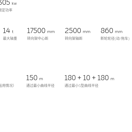
305
kw
额定功率
14
17500
2500
860
t
mm
mm
mm
最大轴重
转向架中心距
转向架轴距
新轮轮径(动/拖车)
150
180 + 10 + 180
m
m
运用情况）
通过最小曲线半径
通过最小S型曲线半径