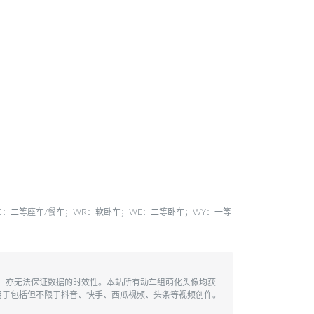
ZEC：二等座车/餐车；WR：软卧车；WE：二等卧车；WY：一等
性，亦无法保证数据的时效性。本站所有动车组萌化头像均获
用于包括但不限于抖音、快手、西瓜视频、头条等视频创作。