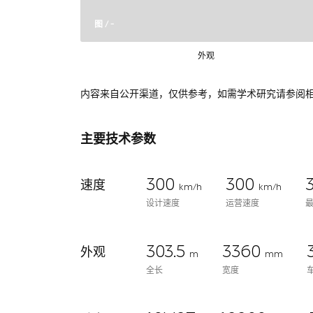
图 / -
外观
内容来自公开渠道，仅供参考，如需学术研究请参阅
主要技术参数
300
300
速度
km/h
km/h
设计速度
运营速度
303.5
3360
外观
m
mm
全长
宽度