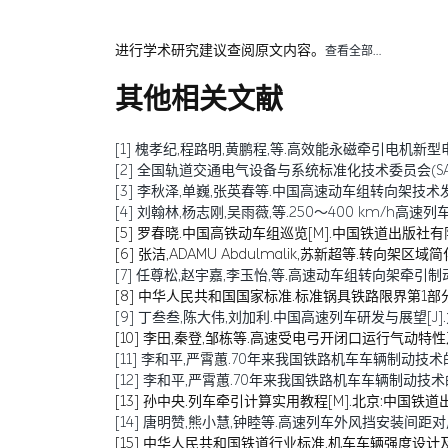
进行学术研究建议查阅原文内容。
查看全部…
其他相关文献
[1] 槐孝纪,程路明,黄鹏程,等.高效能永磁牵引电机新型电磁材料
[2] 全国轨道交通电气设备与系统标准化技术委员会(SAC/T
[3] 李秋泽,单巍,张英春等.中国高速动车组转向架技术发展及展
[4] 刘翰林,杨志刚,吴雨薇,等.250～400 km/h高速列
[5] 罗春晓.中国高铁动车组巡览[M].中国铁道出版社有限
[6] 张洁,ADAMU Abdulmalik,苏新超等.转向架区域简化对高速
[7] 任尊松,赵宇嘉,李玉怡,等.高速动车组转向架牵引制动载荷及
[8] 中华人民共和国国家标准.标准锅具铁路限界第1部分：机
[9] 丁叁叁,陈大伟,刘加利.中国高速列车研发与展望[J].力学学报
[10] 李田,秦登,邹栋等.高速受电弓开闭口运行气动特性及对比研
[11] 李和平,严霄蕙.70年来我国铁路机车车辆制动技术的发展
[12] 李和平,严霄蕙.70年来我国铁路机车车辆制动技术的发展历
[13] 孙中央.列车牵引计算实用教程[M].北京:中国铁道出版
[14] 唐明赞,熊小慧,钟睦等.高速列车外风挡安装间距对风挡气
[15] 中华人民共和国铁道行业标准.机车车辆强度设计及试验鉴