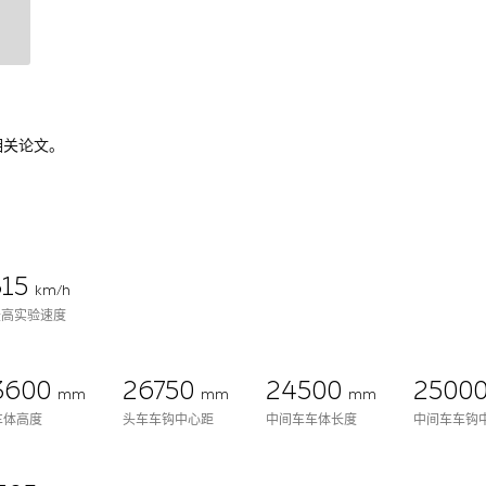
相关论文。
315
km/h
最高实验速度
3600
26750
24500
2500
mm
mm
mm
车体高度
头车车钩中心距
中间车车体长度
中间车车钩