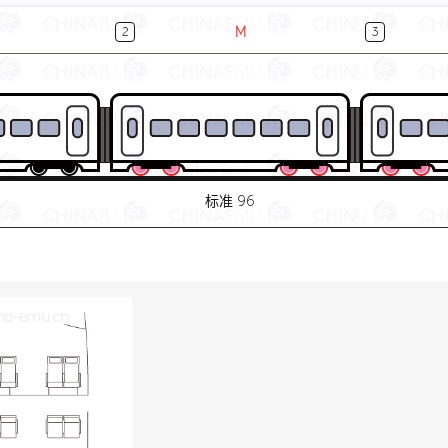
M
2
3
标准 96
na-emu.cn