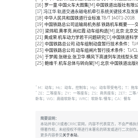
[16] 罗一童.中国火车大图集[M].中国铁道出版社有限公司
[17] 冯江华.轨道交通永磁电机牵引系统关键技术及发展趋势[J
[18] 中华人民共和国铁道行业标准.TB/T 1407.1-2018.
[19] 中国铁路总公司运输局机务部.铁路机车概要——交流
[20] 梁炜昭,黄孝亮,尚红霞.动车组构造[M].北京:北京交
[21] 黄成荣.机车动力学若干问题研究[D].中国铁道科学研
[22] 中国铁路总公司.动车组制动盘暂行技术条件：TJ/CL 31
[23] 中国铁路总公司.动车组闸片暂行技术条件：TJ/CL 307—
[24] 于梦阁,张继业,张卫华.横风下高速列车流线型头型多目标
[25] 鲍维千,机车总体与转向架[M].北京:中国铁道出版社,
*
M：动车；Mc：动车，控制车；Mp：动车带受电弓；T：拖车
*
ZE：二等座车；ZY：一等座车；ZS：商务座车；ZET：二等
卧车；WG：高级软卧车；WRC：软卧车/餐车；CA：餐车
简要说明：
本站并非CR或者CRRC官网，内容不代表官方，不会严格
得著作权，未经授权不得进行未署名的转发或进行二次创作
更多内容参见
关于本站
。