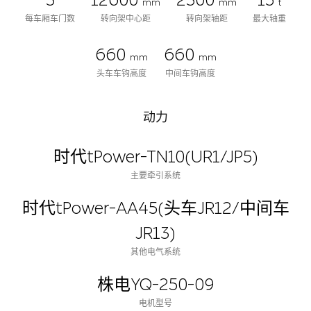
3
12600
2300
15
mm
mm
t
每车厢车门数
转向架中心距
转向架轴距
最大轴重
660
660
mm
mm
头车车钩高度
中间车钩高度
动力
时代tPower-TN10(UR1/JP5)
主要牵引系统
时代tPower-AA45(头车JR12/中间车
JR13)
其他电气系统
株电YQ-250-09
电机型号