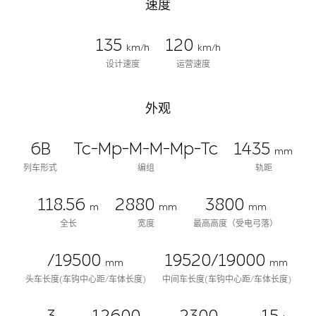
速度
135
120
km/h
km/h
设计速度
运营速度
外观
6B
Tc-Mp-M-M-Mp-Tc
1435
mm
列车形式
编组
轨距
118.56
2880
3800
m
mm
mm
全长
宽度
最高高度（受电弓落）
/19500
19520/19000
mm
mm
头车长度(车钩中心距/车体长度)
中间车长度(车钩中心距/车体长度)