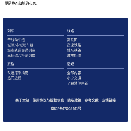
却是静而细腻的心思。
列车
线路
干线动车组
高铁图
城际/市域动车组
高速铁路
城市轨道交通列车
城际铁路
高速综合检测列车
城市轨道
旅程
话题
铁道搭乘指南
全部内容
热门旅程
小宁交通
了解慧伊创新
关于本站
使用协议与版权信息
隐私政策
参考文献
友情链接
京ICP备17005611号