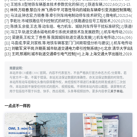
[4] 王旭东.B型地铁车辆基本技术参数优化的探讨[J].铁道车辆,2022,60(2):1-13.
[5] 林帅,方晓春,黎白泠,林飞,杨中平.可靠性导向的城轨车辆牵引变流器控制策略[J].电工技术学
[6] 马法运,钟志宏,方晓春,等.牵引列车纯电制动停车技术研究[J].微电机,2021,54(04):
[7] 李乾社.市域铁路信号列控制式的研究[J].铁路通信信号工程技术,2020,17(02):10-
[8] 陈焕玉,余俊,王志,等.动车组、电力机车、城轨列车传导干扰标准研究[J].铁道机车车辆,20
[9] 冯江华.轨道交通永磁电机牵引系统关键技术及发展趋势[J].机车电传动,2018(06):9
[10] 梁建英,王松文,丁叁叁,等.我国城际轨道交通及发展[J].机车电传动,2014,(06):6-9
[11] 马喜成,李梁,刘家栋,等.地铁车辆客室门门间距取值分析与建议[J].机车电传动,2014,(
[12] 刘敏军,宋平岗,许期英.城市轨道交通电力牵引控制系统[M].北京:清华大学出版社,
[13] 王珂,邢湘利.城市轨道交通牵引电气控制[M].上海:上海交通大学出版社,2019.
简要说明：
本站并非CR或者CRRC官网，内容不代表官方，不会严格执行官方命名方式/分类等，若
与官方不一致，不属于错误。本站无法保证数据的准确性，亦无法保证数据的时效性。
本站所有动车组萌化头像均获得著作权，未经授权不得进行未署名的转发或进行二次创
作。本站目前不接受任何形式的图片、视频投稿。不得将本站内容以截图、录屏等形式
用于包括但不限于抖音、快手、西瓜视频、头条等视频创作。更多内容参见
关于本站
。
一点点不一样的