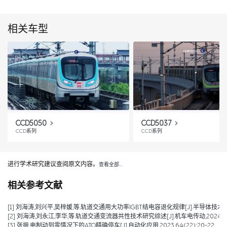
相关车型
CCD5050
CCD5037
CCD系列
CCD系列
进行学术研究建议查阅原文内容。
查看全部…
相关参考文献
[1] 刘海涛,刘兴平,吴梓媛,等.轨道交通用大功率IGBT结电容退化规律[J].半导体技术,2024,
[2] 刘海涛,刘永江,李华,等.轨道交通变流器共性技术研究综述[J].机车电传动,2024,(04)
[3] 张振.电制动到零情况下的ATO精确停车[J].自动化应用,2023,64(22):20-22.