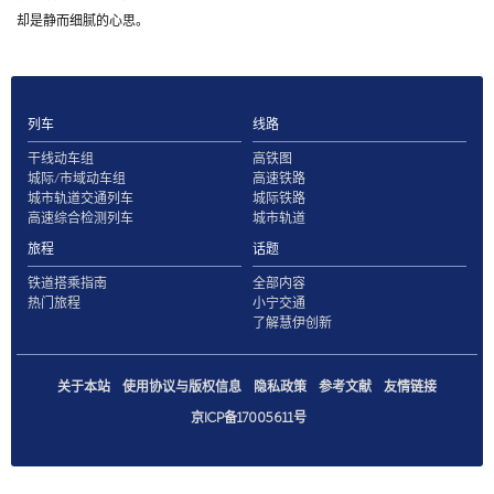
却是静而细腻的心思。
列车
线路
干线动车组
高铁图
城际/市域动车组
高速铁路
城市轨道交通列车
城际铁路
高速综合检测列车
城市轨道
旅程
话题
铁道搭乘指南
全部内容
热门旅程
小宁交通
了解慧伊创新
关于本站
使用协议与版权信息
隐私政策
参考文献
友情链接
京ICP备17005611号