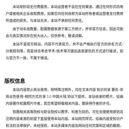
本站现阶段无付费服务，本站运营者不会在任何渠道、通过任何形式向用
户或者相关企业收取费用，如果您向任何自称为本站所有者或运营者支付费用
所造成的损失，与本站无关，本站不承担任何责任。
由于动车组数量、配属数据来源于第三方统计，并非官方信息，因此可能
会与真实情况存在较大出入，仅供参考，敬请谅解。
本站不是官方网站，内容不代表官方，并不会严格执行官方的命名方式/
分类规则等，而是综合考虑学术/技术等方面后选取更优的方式进行描述，如
与官方不一致，不属于错误。
版权信息
本站内容禁止商业使用，除特殊注明外，均在文本内容 知识共享 署名-非
商业性使用-相同方式共享 3.0 中国大陆 协议下提供，本站收录的照片、绘画
内容著作权属照片作者，若您希望转载相关内容，需获得作者的许可。
铁路相关高等院校与职业院校以
教学、科普
为目的，可在合理使用原则且
注明内容来源的前提下直接使用本站内容。本站网页样式、绘画内容受知识产
权法的法律保护，未经授权，本站多媒体内容及网站任何页面和区域的截图、