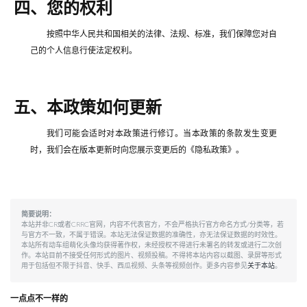
四、您的权利
按照中华人民共和国相关的法律、法规、标准，我们保障您对自
己的个人信息行使法定权利。
五、本政策如何更新
我们可能会适时对本政策进行修订。当本政策的条款发生变更
时，我们会在版本更新时向您展示变更后的《隐私政策》。
简要说明：
本站并非CR或者CRRC官网，内容不代表官方，不会严格执行官方命名方式/分类等，若
与官方不一致，不属于错误。本站无法保证数据的准确性，亦无法保证数据的时效性。
本站所有动车组萌化头像均获得著作权，未经授权不得进行未署名的转发或进行二次创
作。本站目前不接受任何形式的图片、视频投稿。不得将本站内容以截图、录屏等形式
用于包括但不限于抖音、快手、西瓜视频、头条等视频创作。更多内容参见
关于本站
。
一点点不一样的