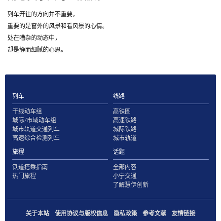
列车开往的方向并不重要，
重要的是窗外的风景和看风景的心情。
处在嘈杂的动态中，
却是静而细腻的心思。
列车
线路
干线动车组
高铁图
城际/市域动车组
高速铁路
城市轨道交通列车
城际铁路
高速综合检测列车
城市轨道
旅程
话题
铁道搭乘指南
全部内容
热门旅程
小宁交通
了解慧伊创新
关于本站
使用协议与版权信息
隐私政策
参考文献
友情链接