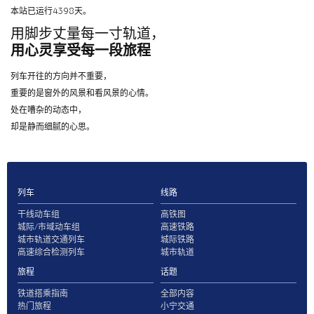
本站已运行4398天。
用脚步丈量每一寸轨道，
用心灵享受每一段旅程
列车开往的方向并不重要，
重要的是窗外的风景和看风景的心情。
处在嘈杂的动态中，
却是静而细腻的心思。
列车
线路
干线动车组
高铁图
城际/市域动车组
高速铁路
城市轨道交通列车
城际铁路
高速综合检测列车
城市轨道
旅程
话题
铁道搭乘指南
全部内容
热门旅程
小宁交通