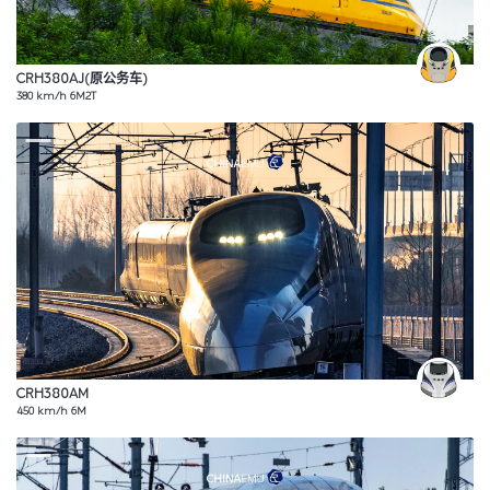
CRH380AJ(原公务车)
380 km/h 6M2T
CRH380AM
450 km/h 6M