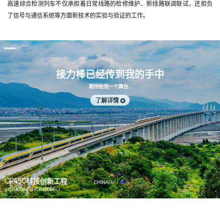
高速综合检测列车不仅承担着日常线路的检修维护、新线路联调联试，还担负
了信号与通信系统等方面新技术的实验与验证的工作。
接力棒已经传到我的手中
期待给我一个舞台…
了解详情
CR450科技创新工程
CR400AF-J/CR400BF-J