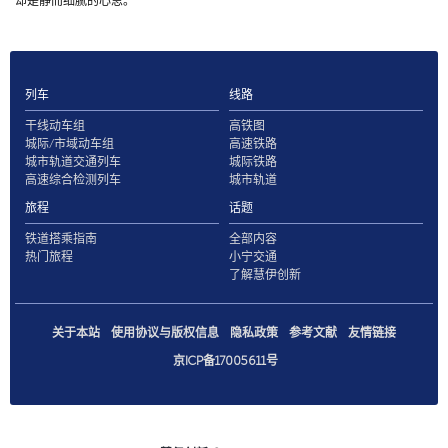
却是静而细腻的心思。
列车
线路
干线动车组
高铁图
城际/市域动车组
高速铁路
城市轨道交通列车
城际铁路
高速综合检测列车
城市轨道
旅程
话题
铁道搭乘指南
全部内容
热门旅程
小宁交通
了解慧伊创新
关于本站
使用协议与版权信息
隐私政策
参考文献
友情链接
京ICP备17005611号