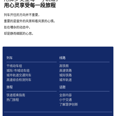
用心灵享受每一段旅程
列车开往的方向并不重要，
重要的是窗外的风景和看风景的心情。
处在嘈杂的动态中，
却是静而细腻的心思。
列车
线路
干线动车组
高铁图
城际/市域动车组
高速铁路
城市轨道交通列车
城际铁路
高速综合检测列车
城市轨道
旅程
话题
铁道搭乘指南
全部内容
热门旅程
小宁交通
了解慧伊创新