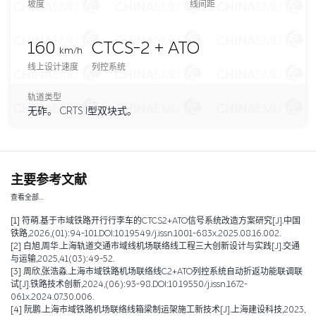
坡度
线间距
160
CTCS-2 + ATO
km/h
线上设计速度
列控系统
轨道类型
无砟。 CRTS I型双块式。
主要参考文献
查看全部…
[1]
符萌.基于市域铁路开行行李车的CTCS2+ATO信号系统改造方案研究[J].中国
铁路,2026,(01):94-101.DOI:10.19549/j.issn.1001-683x.2025.08.16.002.
[2]
白旭,周华.上海轨道交通市域线机场联络线工程三大创新设计与实践[J].交通
与运输,2025,41(03):49-52.
[3]
周欣,张浩淼.上海市域铁路机场联络线C2+ATO列控系统自动折返功能联调联
试[J].铁路技术创新,2024,(06):93-98.DOI:10.19550/j.issn.1672-
061x.2024.07.30.006.
[4]
阮鹏.上海市域铁路机场联络线箱梁制运架施工新技术[J].上海建设科技,2023,