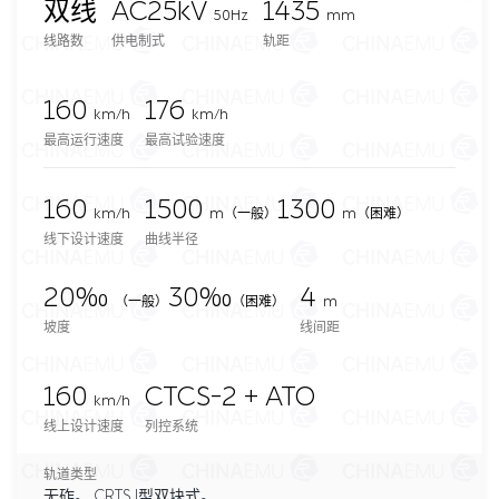
双线
AC25kV
1435
50Hz
mm
线路数
供电制式
轨距
160
176
km/h
km/h
最高运行速度
最高试验速度
160
1500
1300
km/h
m
（一般）
m（困难）
线下设计速度
曲线半径
20‰
30‰
4
（一般）
（困难）
m
坡度
线间距
160
CTCS-2 + ATO
km/h
线上设计速度
列控系统
轨道类型
无砟。 CRTS I型双块式。