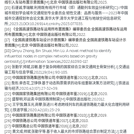
线引入车站布置示意图集[M].北京:中国铁道出版社有限公司,2023.
[15]
石谨诚,李瑞敏.利用既有线开行市域（郊）通勤列车效益分析研究[C]//中国
城市规划学会城市交通规划专业委员会.韧性交通：品质与服务——2023年中国
城市交通规划年会论文集.清华大学;清华大学交通工程与地球空间信息研究
所;,2023:21.DOI:10.26914/c.cnkihy.2023.077835.
[16]
《全国高速铁路动车运用所布置图集》编审委员会.全国高速铁路动车运用
所布置图集[M].北京:中国铁道出版社有限公司,2022.
[17]
《全国高速铁路车站设计示意图集》编审委员会.全国高速铁路车站设计示
意图集[M].北京:中国铁道出版社有限公司,2022.
[18]
Qinyu Zhang, Bin Shuai, Min Lü .A novel method to identify
influential nodes in complex networks based on gravity
centrality[J].Information Sciences,2022,61898-117.
[19]
张勤宇,帅斌,吕敏.基于复杂网络的国家综合立体交通网主骨架分析[J].交通运
输工程与信息学报,2021,19(04):98-105.
[20]
中国国家铁路集团有限公司.中国铁道年鉴2020[J].北京,2021.
[21]
詹彤,单杏花,卫铮铮.基于动态购票需求的动车组重联决策方法研究[J].铁道运
输与经济,2020,42(07):27-32+39.
[22]
中国国家铁路集团有限公司.中国铁道年鉴2019[J].北京,2020.
[23]
盛黎明,邓运清.中国铁路预制梁[M].中国铁道出版社:202012.
[24]
王宇强,魏玉光,商攀,张进川.考虑跨线列车的高速铁路能力最大化合理利用研
究[J].铁道学报,2020,42(10):23-29.
[25]
中国国家铁路集团有限公司.中国铁道年鉴2018[J].北京,2019.
[26]
中国铁路总公司.中国铁道年鉴2017[J].北京,2018.
[27]
中国铁路总公司.中国铁道年鉴2016[J].北京,2017.
[28]
黄文成,帅斌,张勤宇等.基于收入最大的市郊铁路组合票价制定方法[J].交通