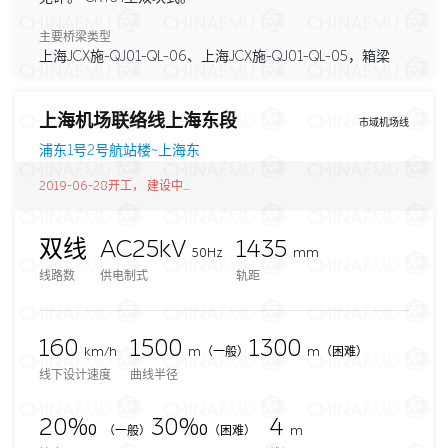
主要桥梁类型
上海JCX施-QJ01-QL-06、上海JCX施-QJ01-QL-05，箱梁
上海机场联络线上海东段
市域机场线
浦东1号2号航站楼~上海东
2019-06-28开工， 建设中...
双线
AC25kV
1435
50Hz
mm
线路数
供电制式
轨距
160
1500
1300
km/h
m
（一般）
m（困难）
线下设计速度
曲线半径
20‰
30‰
4
（一般）
（困难）
m