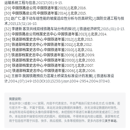
运输系统工程与信息,2017,17(05):9-15.
[29]
中国铁路总公司.中国铁道年鉴2015[J].北京,2016.
[30]
中国铁路总公司.中国铁道年鉴2014[J].北京,2015.
[31]
赵广仁.基于动车组性能的坡度适应性分析与仿真研究[J].国防交通工程与技
术,2015,13(S1):16-18.
[32]
李建新.客货共线双线铁路车站分布的探讨[J].铁道经济研究,2015,(01):8-13.
[33]
中国铁路总公司档案史志中心.中国铁道年鉴2013[J].北京,2014.
[34]
铁道部档案史志中心.中国铁道年鉴2012[J].北京,2013.
[35]
铁道部档案史志中心.中国铁道年鉴2011[J].北京,2012.
[36]
铁道部档案史志中心.中国铁道年鉴2010[J].北京,2011.
[37]
铁道部档案史志中心.中国铁道年鉴2009[J].北京,2009.
[38]
铁道部档案史志中心.中国铁道年鉴2008[J].北京,2008.
[39]
铁道部档案史志中心.中国铁道年鉴2007[J].北京,2007.
[40]
铁道部档案史志中心.中国铁道年鉴2006[J].北京,2006.
[41]
王振华.我国铁路预应力混凝土桥梁及标准设计的发展[J].铁道标准设
计,2004,(07):149-158.DOI:10.13238/j.issn.1004-2954.2004.07.048.
简要说明：
本站并非CR或者CRRC官网，内容不代表官方，不会严格执行官方命名方式/分类等，若
与官方不一致，不属于错误。本站无法保证数据的准确性，亦无法保证数据的时效性。
本站所有动车组萌化头像均获得著作权，未经授权不得进行未署名的转发或进行二次创
作。本站目前不接受任何形式的图片、视频投稿。不得将本站内容以截图、录屏等形式
用于包括但不限于抖音、快手、西瓜视频、头条等视频创作。更多内容参见
关于本站
。