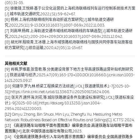
(05):31-35.
[5]
徐敢锋,王悦婷.基于公交化运营的上海机场联络线列车运行控制系统技术方案
[J].城市轨道交通研究,2022,(S1):59-62+67.
[6]
杨俐.上海机场联络线列车自动折返方案研究[J].城市轨道交通研
究,2022,25(11):9-13.DOI:10.16037/j.1007-869x.2022.11.003.
[7]
刘高坤,杨辉.上海轨道交通市域线机场联络线的车辆选型[J].城市轨道交通研
究,2021,24(12):200-204+209.DOI:10.16037/j.1007-869x.2021.12.042.
[8]
胡光祥,程晓青,王冰珊.上海市域铁路机场联络线与国铁共同停靠车站旅客组
织方案研究[J].综合运输,2020,42(05):11-15+67.
其他相关文献
[9]
肖楠,罗维嘉,张雪君,等.分类建设背景下地方主导高速铁路运营补贴机制研究
[J].铁道运输与经济,2025,47(09):163-170+180.DOI:10.16668/j.cnki.issn.1003-
1421.2025.09.17.
[10]
何建华,罗九林.桥梁工程换梁方法综述[J/OL].铁道建筑技术,1-7[2025-10-
31].https://link.cnki.net/urlid/11.3368.TU.20250917.1624.006.
[11]
张天齐,唐怀海,刘花,等.城际铁路建设条件及建设标准研究[J/OL].铁道标准设
计,1-9[2025-08-16].https://doi.org/10.13238/j.issn.1004-
2954.202411220003.
[12]
Qinyu Zhang, Bin Shuai, Min Lyu, Zhengfu Xu. Measuring Metro
Network Robustness Based on Effective Routes and Sidings[C]. ICTTS’ 2024.
[13]
《高速铁路车站咽喉平面布置图集》编审委员会.高速铁路车站咽喉平面布
置图集[M].北京:中国铁道出版社有限公司,2023.
[14]
《全国高速铁路多线引入车站布置示意图集》编审委员会.全国高速铁路多