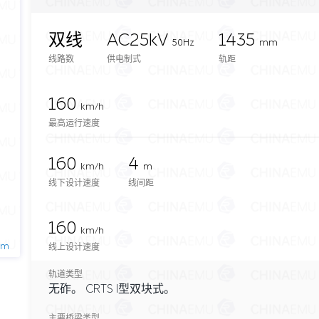
双线
AC25kV
1435
50Hz
mm
线路数
供电制式
轨距
160
km/h
最高运行速度
160
4
km/h
m
线下设计速度
线间距
160
km/h
2m
线上设计速度
轨道类型
无砟。 CRTS I型双块式。
主要桥梁类型