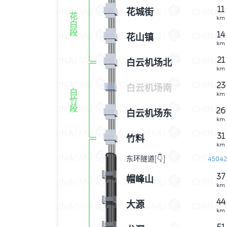
11
花城街
花
km
白
段
14
花山镇
km
21
白云机场北
km
23
白云机场南
白
km
竹
段
26
白云机场东
km
31
竹料
km
东环隧道[👇]
4504
km
37
帽峰山
km
44
大源
km