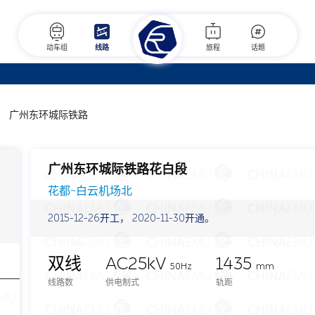
动车组
线路
旅程
话题
广州东环城际铁路
广州东环城际铁路花白段
花都~白云机场北
2015-12-26开工， 2020-11-30开通。
双线
AC25kV
1435
50Hz
mm
线路数
供电制式
轨距