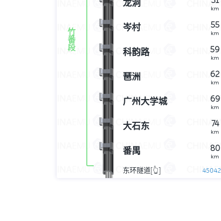
51
龙洞
km
55
岑村
竹
km
番
段
59
科韵路
km
62
琶洲
km
69
广州大学城
km
74
大石东
km
80
番禺
km
东环隧道[👆]
4504
km