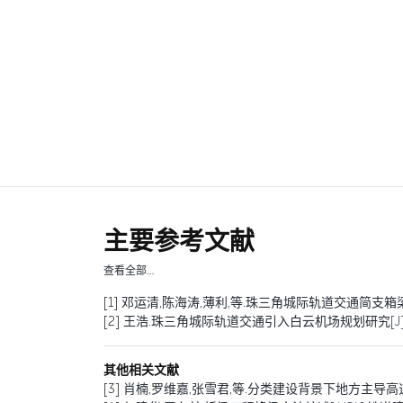
主要参考文献
查看全部…
[1]
邓运清,陈海涛,薄利,等.珠三角城际轨道交通简支箱梁优化设计研究[J]
[2]
王浩.珠三角城际轨道交通引入白云机场规划研究[J].铁道工
其他相关文献
[3]
肖楠,罗维嘉,张雪君,等.分类建设背景下地方主导高速铁路运营补贴机制研