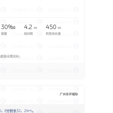
30‰
4.2
450
m
m
坡度
线间距
到发线长度
超高设置目标)
广州东环城际
A-I、II分别长32、24m。