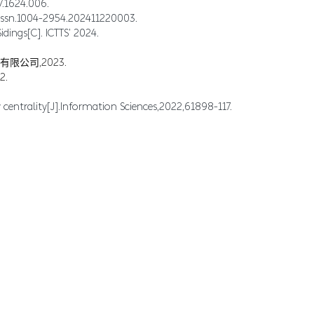
1624.006.
.1004-2954.202411220003.
dings[C]. ICTTS’ 2024.
公司,2023.
.
centrality[J].Information Sciences,2022,61898-117.