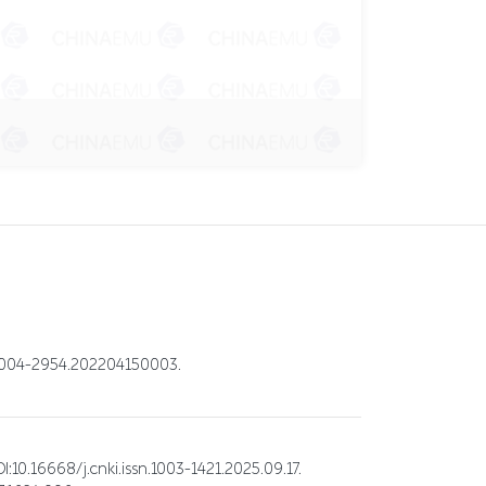
-2954.202204150003.
.cnki.issn.1003-1421.2025.09.17.