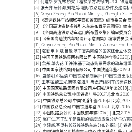
[4]
何建华,罗九林.桥梁工程换梁方法综述[J/OL].铁道建筑技术,1-7[202
[5]
张天齐,唐怀海,刘花,等.城际铁路建设条件及建设标准研究[J/OL].铁
[6]
Qinyu Zhang, Bin Shuai, Min Lyu, Zhengfu Xu. M
[7]
《高速铁路车站咽喉平面布置图集》编审委员会.高速铁
[8]
《全国高速铁路多线引入车站布置示意图集》编审委员
[9]
《全国高速铁路动车运用所布置图集》编审委员会.全
[10]
《全国高速铁路车站设计示意图集》编审委员会.全国
[11]
Qinyu Zhang, Bin Shuai, Min Lü .A novel method
[12]
张勤宇,帅斌,吕敏.基于复杂网络的国家综合立体交通网主骨
[13]
中国国家铁路集团有限公司.中国铁道年鉴2020[J].北
[14]
詹彤,单杏花,卫铮铮.基于动态购票需求的动车组重联决策方法
[15]
中国国家铁路集团有限公司.中国铁道年鉴2019[J].北
[16]
盛黎明,邓运清.中国铁路预制梁[M].中国铁道出版社:2
[17]
王宇强,魏玉光,商攀,张进川.考虑跨线列车的高速铁路能力最
[18]
中国国家铁路集团有限公司.中国铁道年鉴2018[J].北
[19]
中国铁路总公司.中国铁道年鉴2017[J].北京,2018.
[20]
中国铁路总公司.中国铁道年鉴2016[J].北京,2017.
[21]
中国铁路总公司.中国铁道年鉴2015[J].北京,2016.
[22]
中国铁路总公司.中国铁道年鉴2014[J].北京,2015.
[23]
赵广仁.基于动车组性能的坡度适应性分析与仿真研究[J].
[24]
李建新.客货共线双线铁路车站分布的探讨[J].铁道经济研究
[25]
中国铁路总公司档案史志中心.中国铁道年鉴2013[J].