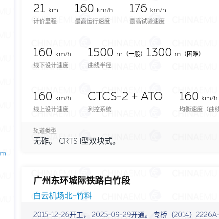
21
160
176
km
km/h
km/h
计价里程
最高运行速度
最高试验速度
160
1500
1300
km/h
m
（一般）
m（困难）
线下设计速度
曲线半径
160
CTCS-2 + ATO
160
km/h
km/h
线上设计速度
列控系统
均衡速度（曲线
轨道类型
无砟。 CRTS I型双块式。
2m
广州东环城际铁路白竹段
白云机场北~竹料
2015-12-26开工， 2025-09-29开通。 专桥（2014）2226