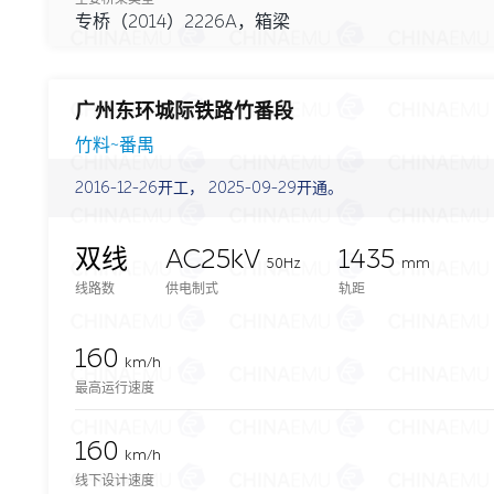
专桥（2014）2226A，箱梁
广州东环城际铁路竹番段
竹料~番禺
2016-12-26开工， 2025-09-29开通。
双线
AC25kV
1435
50Hz
mm
线路数
供电制式
轨距
160
km/h
最高运行速度
160
km/h
线下设计速度