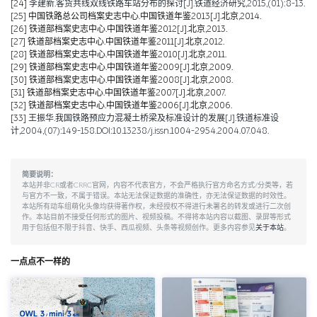
[24]
李建新.客货共线双线铁路车站分布的探讨[J].铁道经济研究,2015,(01):8-13.
[25]
中国铁路总公司档案史志中心.中国铁道年鉴2013[J].北京,2014.
[26]
铁道部档案史志中心.中国铁道年鉴2012[J].北京,2013.
[27]
铁道部档案史志中心.中国铁道年鉴2011[J].北京,2012.
[28]
铁道部档案史志中心.中国铁道年鉴2010[J].北京,2011.
[29]
铁道部档案史志中心.中国铁道年鉴2009[J].北京,2009.
[30]
铁道部档案史志中心.中国铁道年鉴2008[J].北京,2008.
[31]
铁道部档案史志中心.中国铁道年鉴2007[J].北京,2007.
[32]
铁道部档案史志中心.中国铁道年鉴2006[J].北京,2006.
[33]
王振华.我国铁路预应力混凝土桥梁及标准设计的发展[J].铁道标准设
计,2004,(07):149-158.DOI:10.13238/j.issn.1004-2954.2004.07.048.
简要说明：
本站并非CR或者CRRC官网，内容不代表官方，不会严格执行官方命名方式/分类等，若
与官方不一致，不属于错误。本站无法保证数据的准确性，亦无法保证数据的时效性。
本站所有动车组萌化头像均获得著作权，未经授权不得进行未署名的转发或进行二次创
作。本站目前不接受任何形式的图片、视频投稿。不得将本站内容以截图、录屏等形式
用于包括但不限于抖音、快手、西瓜视频、头条等视频创作。更多内容参见
关于本站
。
一点点不一样的