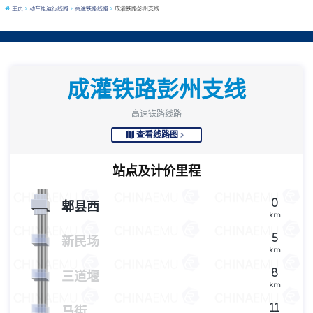
主页
动车组运行线路
高速铁路线路
成灌铁路彭州支线
成灌铁路彭州支线
高速铁路线路
查看线路图
站点及计价里程
0
郫县西
km
5
新民场
km
8
三道堰
km
11
马街