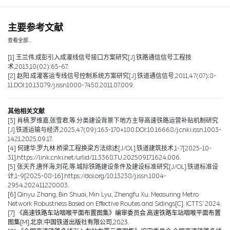
主要参考文献
查看全部…
[1]
王兰伟.成彭引入成灌线信号接口方案研究[J].铁路通信信号工程技
术,2013,10(02):65-67.
[2]
赵阳.成灌客运专线信号控制系统方案研究[J].铁道通信信号,2011,47(07):8-
11.DOI:10.13879/j.issn1000-7458.2011.07.009.
其他相关文献
[3]
肖楠,罗维嘉,张雪君,等.分类建设背景下地方主导高速铁路运营补贴机制研究
[J].铁道运输与经济,2025,47(09):163-170+180.DOI:10.16668/j.cnki.issn.1003-
1421.2025.09.17.
[4]
何建华,罗九林.桥梁工程换梁方法综述[J/OL].铁道建筑技术,1-7[2025-10-
31].https://link.cnki.net/urlid/11.3368.TU.20250917.1624.006.
[5]
张天齐,唐怀海,刘花,等.城际铁路建设条件及建设标准研究[J/OL].铁道标准设
计,1-9[2025-08-16].https://doi.org/10.13238/j.issn.1004-
2954.202411220003.
[6]
Qinyu Zhang, Bin Shuai, Min Lyu, Zhengfu Xu. Measuring Metro
Network Robustness Based on Effective Routes and Sidings[C]. ICTTS’ 2024.
[7]
《高速铁路车站咽喉平面布置图集》编审委员会.高速铁路车站咽喉平面布置
图集[M].北京:中国铁道出版社有限公司,2023.