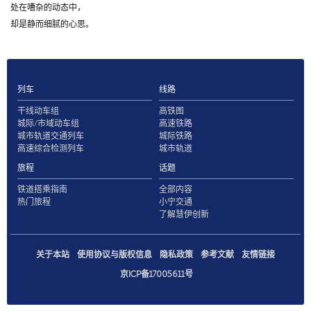
处在嘈杂的动态中，
却是静而细腻的心思。
列车
线路
干线动车组
高铁图
城际/市域动车组
高速铁路
城市轨道交通列车
城际铁路
高速综合检测列车
城市轨道
旅程
话题
铁道搭乘指南
全部内容
热门旅程
小宁交通
了解慧伊创新
关于本站
使用协议与版权信息
隐私政策
参考文献
友情链接
京ICP备17005611号