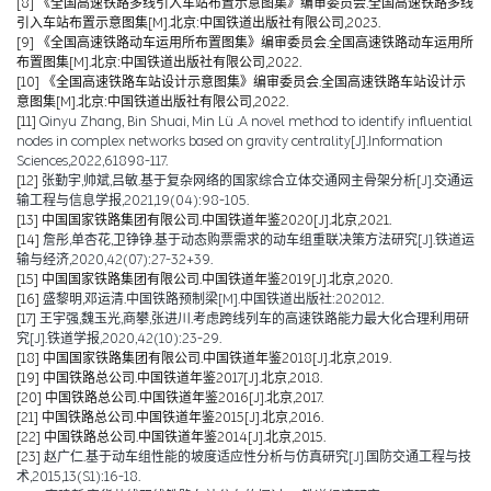
[8]
《全国高速铁路多线引入车站布置示意图集》编审委员会.全国高速铁路多线
引入车站布置示意图集[M].北京:中国铁道出版社有限公司,2023.
[9]
《全国高速铁路动车运用所布置图集》编审委员会.全国高速铁路动车运用所
布置图集[M].北京:中国铁道出版社有限公司,2022.
[10]
《全国高速铁路车站设计示意图集》编审委员会.全国高速铁路车站设计示
意图集[M].北京:中国铁道出版社有限公司,2022.
[11]
Qinyu Zhang, Bin Shuai, Min Lü .A novel method to identify influential
nodes in complex networks based on gravity centrality[J].Information
Sciences,2022,61898-117.
[12]
张勤宇,帅斌,吕敏.基于复杂网络的国家综合立体交通网主骨架分析[J].交通运
输工程与信息学报,2021,19(04):98-105.
[13]
中国国家铁路集团有限公司.中国铁道年鉴2020[J].北京,2021.
[14]
詹彤,单杏花,卫铮铮.基于动态购票需求的动车组重联决策方法研究[J].铁道运
输与经济,2020,42(07):27-32+39.
[15]
中国国家铁路集团有限公司.中国铁道年鉴2019[J].北京,2020.
[16]
盛黎明,邓运清.中国铁路预制梁[M].中国铁道出版社:202012.
[17]
王宇强,魏玉光,商攀,张进川.考虑跨线列车的高速铁路能力最大化合理利用研
究[J].铁道学报,2020,42(10):23-29.
[18]
中国国家铁路集团有限公司.中国铁道年鉴2018[J].北京,2019.
[19]
中国铁路总公司.中国铁道年鉴2017[J].北京,2018.
[20]
中国铁路总公司.中国铁道年鉴2016[J].北京,2017.
[21]
中国铁路总公司.中国铁道年鉴2015[J].北京,2016.
[22]
中国铁路总公司.中国铁道年鉴2014[J].北京,2015.
[23]
赵广仁.基于动车组性能的坡度适应性分析与仿真研究[J].国防交通工程与技
术,2015,13(S1):16-18.