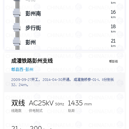
km
16
彭州南
km
18
步行街
km
21
彭州
km
成灌铁路彭州支线
郫彭线
郫县西~彭州
2009-09-27开工， 2014-04-30开通。 成灌施桥参-01-I、II分别长
32、24m。
双线
AC25kV
1435
50Hz
mm
线路数
供电制式
轨距
21
200