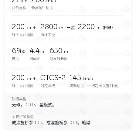
km
km/h
计价里程
最高运行速度
200
2800
2200
km/h
m
（一般）
m（困难）
线下设计速度
曲线半径
6‰
4.4
650
m
m
坡度
线间距
到发线长度
200
CTCS-2
145
km/h
km/h
线上设计速度
列控系统
均衡速度（曲线超高设置目标)
轨道类型
无砟。 CRTS III型板式。
主要桥梁类型
成灌施桥参-01-I、成灌施桥参-01-II，箱梁