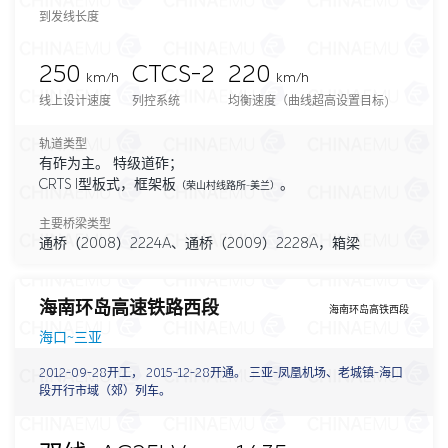
到发线长度
250
CTCS-2
220
km/h
km/h
线上设计速度
列控系统
均衡速度（曲线超高设置目标)
轨道类型
有砟为主。 特级道砟；
CRTS I型板式，框架板
。
（荣山村线路所-美兰）
主要桥梁类型
通桥（2008）2224A、通桥（2009）2228A，箱梁
海南环岛高速铁路西段
海南环岛高铁西段
海口~三亚
2012-09-28开工， 2015-12-28开通。 三亚-凤凰机场、老城镇-海口
段开行市域（郊）列车。