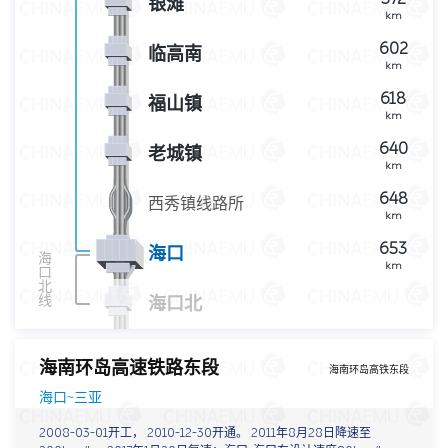
银滩
km
602
临高南
km
618
福山镇
km
640
老城镇
km
648
西秀镇线路所
km
653
海口
海
km
口
北
线
海口北
海南环岛高速铁路东段
海南环岛高铁东段
海口~三亚
2008-03-01开工， 2010-12-30开通。 2011年8月28日降速至