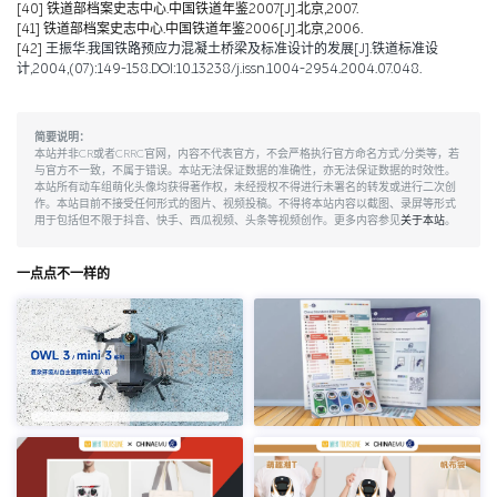
[40]
铁道部档案史志中心.中国铁道年鉴2007[J].北京,2007.
[41]
铁道部档案史志中心.中国铁道年鉴2006[J].北京,2006.
[42]
王振华.我国铁路预应力混凝土桥梁及标准设计的发展[J].铁道标准设
计,2004,(07):149-158.DOI:10.13238/j.issn.1004-2954.2004.07.048.
简要说明：
本站并非CR或者CRRC官网，内容不代表官方，不会严格执行官方命名方式/分类等，若
与官方不一致，不属于错误。本站无法保证数据的准确性，亦无法保证数据的时效性。
本站所有动车组萌化头像均获得著作权，未经授权不得进行未署名的转发或进行二次创
作。本站目前不接受任何形式的图片、视频投稿。不得将本站内容以截图、录屏等形式
用于包括但不限于抖音、快手、西瓜视频、头条等视频创作。更多内容参见
关于本站
。
一点点不一样的