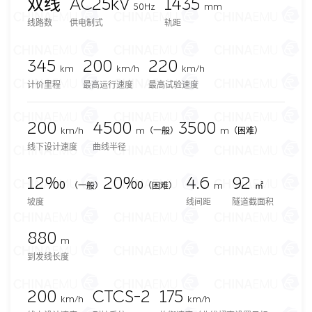
双线
AC25kV
1435
50Hz
mm
线路数
供电制式
轨距
345
200
220
km
km/h
km/h
计价里程
最高运行速度
最高试验速度
200
4500
3500
km/h
m
（一般）
m（困难）
线下设计速度
曲线半径
12‰
20‰
4.6
92
（一般）
（困难）
m
㎡
坡度
线间距
隧道截面积
880
m
到发线长度
200
CTCS-2
175
km/h
km/h