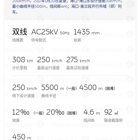
200km/h，2017年1月20日复速；海口-海口东设计速度80km/h，
最小曲线半径500m，线间距4m；海口-美兰段开行市域（郊）列
车。
双线
AC25kV
1435
50Hz
mm
线路数
供电制式
轨距
308
250
275
km
km/h
km/h
计价里程
最高运行速度
最高试验速度
250
5500
4500
km/h
m
（一般）
m（困难）
线下设计速度
曲线半径
12‰
20‰
4.6
92
（一般）
（困难）
m
㎡
坡度
线间距
隧道截面积
450
m