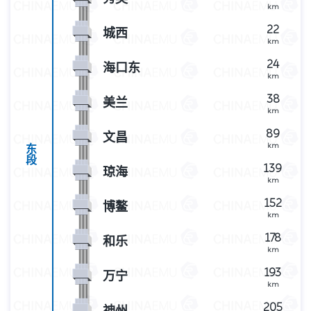
km
22
城西
km
24
海口东
km
38
美兰
km
89
文昌
km
东
段
139
琼海
km
152
博鳌
km
178
和乐
km
193
万宁
km
205