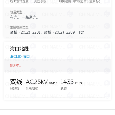
线上设计速度
列控系统
均衡速度（曲线超高设置目标)
轨道类型
有砟。 一级道砟。
主要桥梁类型
通桥（2012）2201、通桥（2012）2209，T梁
海口北线
海口北~海口
规划中...
双线
AC25kV
1435
50Hz
mm
线路数
供电制式
轨距