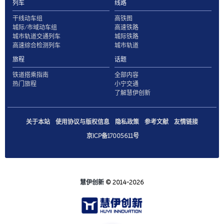
列车
线路
干线动车组
高铁图
城际/市域动车组
高速铁路
城市轨道交通列车
城际铁路
高速综合检测列车
城市轨道
旅程
话题
铁道搭乘指南
全部内容
热门旅程
小宁交通
了解慧伊创新
关于本站
使用协议与版权信息
隐私政策
参考文献
友情链接
京ICP备17005611号
慧伊创新
© 2014-2026