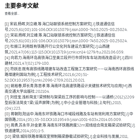
主要参考文献
查看全部…
[1]
宋岩,杨晖,刘立峰,等.海口站联锁系统控制方案研究[J].铁道通信信
号,2025,61(08):101-106.DOI:10.13879/j.issn.1000-7458.2025-08.25024.
[2]
宋岩,杨晖,刘立峰,等.海口站联锁系统控制方案研究[J].铁道通信信
号,2025,61(08):101-106.DOI:10.13879/j.issn.1000-7458.2025-08.25024.
[3]
杜振江.利用既有铁路开行公交化列车建设方案研究[J].山西建
筑,2021,47(06):113-115.DOI:10.13719/j.cnki.cn14-1279/tu.2021.06.039.
[4]
向若力.海南环岛高铁海口至美兰段开行市郊列车车站流线改造设计[J].四川
建材,2021,47(02):179-180.
[5]
符跃忠.既有高铁线路增建车站改造工程施工方案研究——以海南西环高铁线
路增建利国站为例[J].工程技术研究,2021,6(20):51-
52.DOI:10.19537/j.cnki.2096-2789.2021.20.021.
[6]
姚裕春,郑长青,陈思孝,等.海南环岛高速铁路设计关键技术研究与应用[M].西
南交通大学出版社:202104.
[7]
刘佳宝.浅析简支T梁预制与架梁后工序的影响与控制——以通桥(2012)2209
型后张法简支T梁(设声屏障)为例[J].中小企业管理与科技(上旬刊),2015,
(04):223.
[8]
蒋朝阳,阳运中.海南东环铁路海口市域段线路及车站有效利用方案研究[J].中
国铁路,2014,(05):35-38.DOI:10.19549/j.issn.1001-683x.2014.05.009.
[9]
周勇,苏永华,孙金更,等.海南东环铁路跨度32m双线组合简支箱梁试验研究[J].
铁道建筑,2014,(03):1-5.
[10]
梁佶.城际铁路单箱双室预制箱梁静载试验研究[J].企业科技与发展,2011,