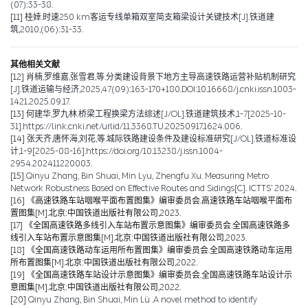
(07):33-38.
[11]
桂婞.时速250 km客运专线单箱双室简支箱梁设计关键技术[J].铁道建
筑,2010,(06):31-33.
其他相关文献
[12]
肖楠,罗维嘉,张雪君,等.分类建设背景下地方主导高速铁路运营补贴机制研究
[J].铁道运输与经济,2025,47(09):163-170+180.DOI:10.16668/j.cnki.issn.1003-
1421.2025.09.17.
[13]
何建华,罗九林.桥梁工程换梁方法综述[J/OL].铁道建筑技术,1-7[2025-10-
31].https://link.cnki.net/urlid/11.3368.TU.20250917.1624.006.
[14]
张天齐,唐怀海,刘花,等.城际铁路建设条件及建设标准研究[J/OL].铁道标准设
计,1-9[2025-08-16].https://doi.org/10.13238/j.issn.1004-
2954.202411220003.
[15]
Qinyu Zhang, Bin Shuai, Min Lyu, Zhengfu Xu. Measuring Metro
Network Robustness Based on Effective Routes and Sidings[C]. ICTTS’ 2024.
[16]
《高速铁路车站咽喉平面布置图集》编审委员会.高速铁路车站咽喉平面布
置图集[M].北京:中国铁道出版社有限公司,2023.
[17]
《全国高速铁路多线引入车站布置示意图集》编审委员会.全国高速铁路多
线引入车站布置示意图集[M].北京:中国铁道出版社有限公司,2023.
[18]
《全国高速铁路动车运用所布置图集》编审委员会.全国高速铁路动车运用
所布置图集[M].北京:中国铁道出版社有限公司,2022.
[19]
《全国高速铁路车站设计示意图集》编审委员会.全国高速铁路车站设计示
意图集[M].北京:中国铁道出版社有限公司,2022.
[20]
Qinyu Zhang, Bin Shuai, Min Lü .A novel method to identify