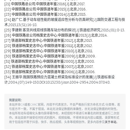
[21]
中国铁路总公司.中国铁道年鉴2016[J].北京,2017.
[22]
中国铁路总公司.中国铁道年鉴2015[J].北京,2016.
[23]
中国铁路总公司.中国铁道年鉴2014[J].北京,2015.
[24]
赵广仁.基于动车组性能的坡度适应性分析与仿真研究[J].国防交通工程与技
术,2015,13(S1):16-18.
[25]
李建新.客货共线双线铁路车站分布的探讨[J].铁道经济研究,2015,(01):8-13.
[26]
中国铁路总公司档案史志中心.中国铁道年鉴2013[J].北京,2014.
[27]
铁道部档案史志中心.中国铁道年鉴2012[J].北京,2013.
[28]
铁道部档案史志中心.中国铁道年鉴2011[J].北京,2012.
[29]
铁道部档案史志中心.中国铁道年鉴2010[J].北京,2011.
[30]
铁道部档案史志中心.中国铁道年鉴2009[J].北京,2009.
[31]
铁道部档案史志中心.中国铁道年鉴2008[J].北京,2008.
[32]
铁道部档案史志中心.中国铁道年鉴2007[J].北京,2007.
[33]
铁道部档案史志中心.中国铁道年鉴2006[J].北京,2006.
[34]
王振华.我国铁路预应力混凝土桥梁及标准设计的发展[J].铁道标准设
计,2004,(07):149-158.DOI:10.13238/j.issn.1004-2954.2004.07.048.
简要说明：
本站并非CR或者CRRC官网，内容不代表官方，不会严格执行官方命名方式/分类等，若
与官方不一致，不属于错误。本站无法保证数据的准确性，亦无法保证数据的时效性。
本站所有动车组萌化头像均获得著作权，未经授权不得进行未署名的转发或进行二次创
作。本站目前不接受任何形式的图片、视频投稿。不得将本站内容以截图、录屏等形式
用于包括但不限于抖音、快手、西瓜视频、头条等视频创作。更多内容参见
关于本站
。