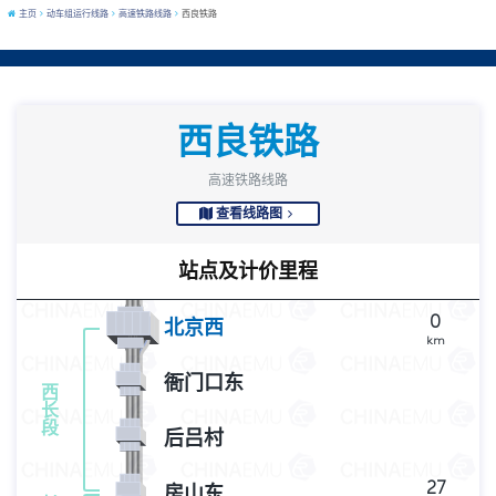
主页
动车组运行线路
高速铁路线路
西良铁路
西良铁路
高速铁路线路
查看线路图
站点及计价里程
0
北京西
km
衙门口东
西
长
段
后吕村
27
房山东