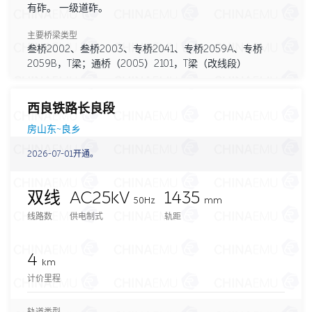
有砟。 一级道砟。
主要桥梁类型
叁桥2002、叁桥2003、专桥2041、专桥2059A、专桥
2059B，T梁；通桥（2005）2101，T梁（改线段）
西良铁路长良段
房山东~良乡
2026-07-01开通。
双线
AC25kV
1435
50Hz
mm
线路数
供电制式
轨距
4
km
计价里程