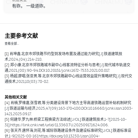
轨道类型
有砟。 一级道砟。
主要参考文献
查看全部…
[1]
肖坤鑫.北京市郊铁路节约型到发场布置及通过能力研究[J].铁道建筑技
术,2024,(04):214-218.
[2]
郑小康.北京市郊铁路城市副中心线客流特征分析与思考[J].现代城市轨道交
通,2021,(08):90-94.DOI:10.20151/j.cnki.1672-7533.2021.08.017.
[3]
杨超,廖唱,张亚男,等.北京市郊铁路副中心线运营效益提升策略研究[J].现代交
通技术,2021,18(03):78-82.
其他相关文献
[4]
肖楠,罗维嘉,张雪君,等.分类建设背景下地方主导高速铁路运营补贴机制研究
[J].铁道运输与经济,2025,47(09):163-170+180.DOI:10.16668/j.cnki.issn.1003-
1421.2025.09.17.
[5]
何建华,罗九林.桥梁工程换梁方法综述[J/OL].铁道建筑技术,1-7[2025-10-
31].https://link.cnki.net/urlid/11.3368.TU.20250917.1624.006.
[6]
张天齐,唐怀海,刘花,等.城际铁路建设条件及建设标准研究[J/OL].铁道标准设
计,1-9[2025-08-16].https://doi.org/10.13238/j.issn.1004-