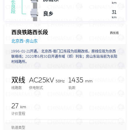
长
km
良
段
31
良乡
km
西良铁路西长段
西长线
北京西~房山东
1996-01-21开通。 北京西-衙门口东段为后期改线，原线位现为京西
联络线；2020年6月30日开通市域（郊）列车；房山东站当前为长阳
村线路所。
双线
AC25kV
1435
50Hz
mm
线路数
供电制式
轨距
27
km
计价里程
轨道类型