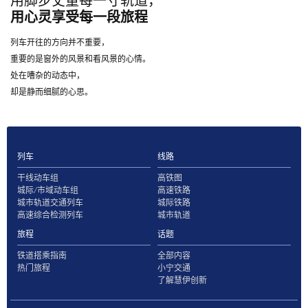
用脚步丈量每一寸轨道，
用心灵享受每一段旅程
列车开往的方向并不重要，
重要的是窗外的风景和看风景的心情。
处在嘈杂的动态中，
却是静而细腻的心思。
列车
线路
干线动车组
高铁图
城际/市域动车组
高速铁路
城市轨道交通列车
城际铁路
高速综合检测列车
城市轨道
旅程
话题
铁道搭乘指南
全部内容
热门旅程
小宁交通
了解慧伊创新