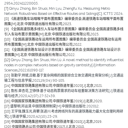
2954.202411220003.
[7]
Qinyu Zhang, Bin Shuai, Min Lyu, Zhengfu Xu. Measuring Metro
Network Robustness Based on Effective Routes and Sidings[C]. ICTTS’ 2024.
[8]
《高速铁路车站咽喉平面布置图集》编审委员会.高速铁路车站咽喉平面布置
图集[M].北京:中国铁道出版社有限公司,2023.
[9]
《全国高速铁路多线引入车站布置示意图集》编审委员会.全国高速铁路多线
引入车站布置示意图集[M].北京:中国铁道出版社有限公司,2023.
[10]
《全国高速铁路动车运用所布置图集》编审委员会.全国高速铁路动车运用
所布置图集[M].北京:中国铁道出版社有限公司,2022.
[11]
《全国高速铁路车站设计示意图集》编审委员会.全国高速铁路车站设计示
意图集[M].北京:中国铁道出版社有限公司,2022.
[12]
Qinyu Zhang, Bin Shuai, Min Lü .A novel method to identify influential
nodes in complex networks based on gravity centrality[J].Information
Sciences,2022,61898-117.
[13]
张勤宇,帅斌,吕敏.基于复杂网络的国家综合立体交通网主骨架分析[J].交通运
输工程与信息学报,2021,19(04):98-105.
[14]
中国国家铁路集团有限公司.中国铁道年鉴2020[J].北京,2021.
[15]
詹彤,单杏花,卫铮铮.基于动态购票需求的动车组重联决策方法研究[J].铁道运
输与经济,2020,42(07):27-32+39.
[16]
中国国家铁路集团有限公司.中国铁道年鉴2019[J].北京,2020.
[17]
盛黎明,邓运清.中国铁路预制梁[M].中国铁道出版社:202012.
[18]
王宇强,魏玉光,商攀,张进川.考虑跨线列车的高速铁路能力最大化合理利用研
究[J].铁道学报,2020,42(10):23-29.
[19]
中国国家铁路集团有限公司.中国铁道年鉴2018[J].北京,2019.
[20]
中国铁路总公司.中国铁道年鉴2017[J].北京,2018.