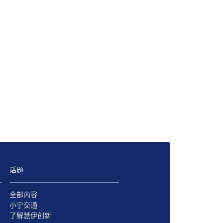
话题
全部内容
小宁交通
了解慧伊创新