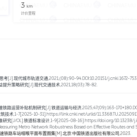
3
km
计价里程
交通,2021,(08):90-94.DOI:10.20151/j.cnki.1672-7533.20
研究[J].现代交通技术,2021,18(03):78-82.
究[J].铁道运输与经济,2025,47(09):163-170+180.DOI:10.16668/j
5-10-31].https://link.cnki.net/urlid/11.3368.TU.20250917.
道标准设计,1-9[2025-08-16].https://doi.org/10.13238/j.issn
easuring Metro Network Robustness Based on Effective Routes and Si
路车站咽喉平面布置图集[M].北京:中国铁道出版社有限公司,2023.