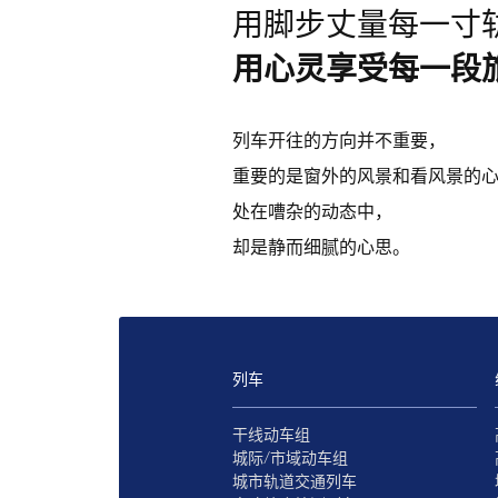
用脚步丈量每一寸
用心灵享受每一段
列车开往的方向并不重要，
重要的是窗外的风景和看风景的
处在嘈杂的动态中，
却是静而细腻的心思。
列车
干线动车组
城际/市域动车组
城市轨道交通列车