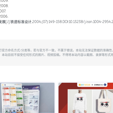
009.
008.
07.
006.
,2004,(07):149-158.DOI:10.13238/j.issn.1004-2954.200
执行官方命名方式/分类等，若与官方不一致，不属于错误。本站无法保证数据的准确
。本站目前不接受任何形式的图片、视频投稿。不得将本站内容以截图、录屏等形式