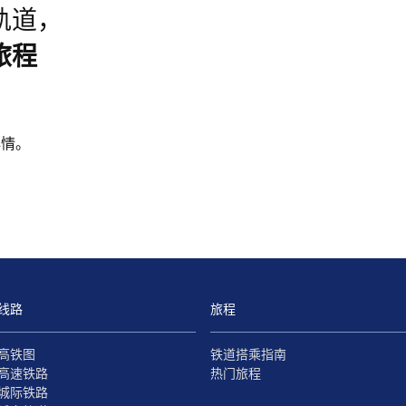
轨道，
旅程
心情。
线路
旅程
高铁图
铁道搭乘指南
高速铁路
热门旅程
城际铁路