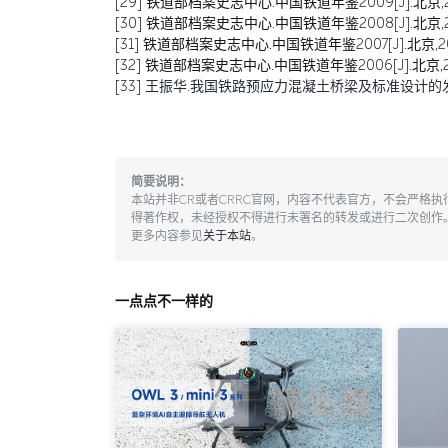
[29]
铁道部档案史志中心.中国铁道年鉴2009[J].北京,2
[30]
铁道部档案史志中心.中国铁道年鉴2008[J].北京,2
[31]
铁道部档案史志中心.中国铁道年鉴2007[J].北京,20
[32]
铁道部档案史志中心.中国铁道年鉴2006[J].北京,2
[33]
王振华.我国铁路预应力混凝土桥梁及标准设计的发展[J].铁道标准设计
简要说明：
本站并非CR或者CRRC官网，内容不代表官方，不会严格
得著作权，未经授权不得进行未署名的转发或进行二次创作
更多内容参见
关于本站
。
一点点不一样的