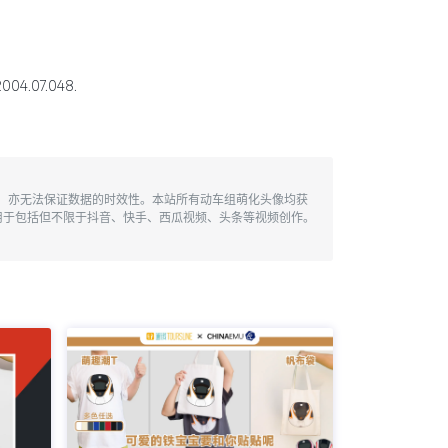
4.07.048.
性，亦无法保证数据的时效性。本站所有动车组萌化头像均获
用于包括但不限于抖音、快手、西瓜视频、头条等视频创作。