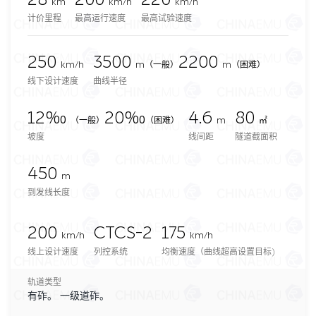
km
km/h
km/h
计价里程
最高运行速度
最高试验速度
250
3500
2200
km/h
m
（一般）
m（困难）
线下设计速度
曲线半径
12‰
20‰
4.6
80
（一般）
（困难）
m
㎡
坡度
线间距
隧道截面积
450
m
到发线长度
200
CTCS-2
175
km/h
km/h
线上设计速度
列控系统
均衡速度（曲线超高设置目标)
轨道类型
有砟。 一级道砟。