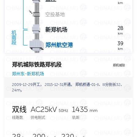
km
空投基地
28
新郑机场
机
km
南
段
39
郑州航空港
km
郑机城际铁路郑机段
郑机城际
郑州东~新郑机场
2009-12-29开工， 2015-12-31开通。 郑机桥通-01-II、III分别长32、
24m。
双线
AC25kV
1435
50Hz
mm
线路数
供电制式
轨距
28
200
220