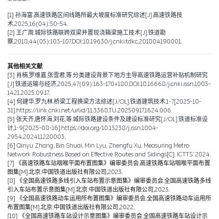
[1]
孙海富.高速铁路区间线路所最大坡度标准研究综述[J].高速铁路技
术,2025,16(04):50-54.
[2]
王广周.城际铁路联跨双梁并置现浇箱梁施工技术[J].铁道勘
察,2018,44(05):103-107.DOI:10.19630/j.cnki.tdkc.201804190001.
其他相关文献
[3]
肖楠,罗维嘉,张雪君,等.分类建设背景下地方主导高速铁路运营补贴机制研究
[J].铁道运输与经济,2025,47(09):163-170+180.DOI:10.16668/j.cnki.issn.1003-
1421.2025.09.17.
[4]
何建华,罗九林.桥梁工程换梁方法综述[J/OL].铁道建筑技术,1-7[2025-10-
31].https://link.cnki.net/urlid/11.3368.TU.20250917.1624.006.
[5]
张天齐,唐怀海,刘花,等.城际铁路建设条件及建设标准研究[J/OL].铁道标准设
计,1-9[2025-08-16].https://doi.org/10.13238/j.issn.1004-
2954.202411220003.
[6]
Qinyu Zhang, Bin Shuai, Min Lyu, Zhengfu Xu. Measuring Metro
Network Robustness Based on Effective Routes and Sidings[C]. ICTTS’ 2024.
[7]
《高速铁路车站咽喉平面布置图集》编审委员会.高速铁路车站咽喉平面布置
图集[M].北京:中国铁道出版社有限公司,2023.
[8]
《全国高速铁路多线引入车站布置示意图集》编审委员会.全国高速铁路多线
引入车站布置示意图集[M].北京:中国铁道出版社有限公司,2023.
[9]
《全国高速铁路动车运用所布置图集》编审委员会.全国高速铁路动车运用所
布置图集[M].北京:中国铁道出版社有限公司,2022.
[10]
《全国高速铁路车站设计示意图集》编审委员会.全国高速铁路车站设计示