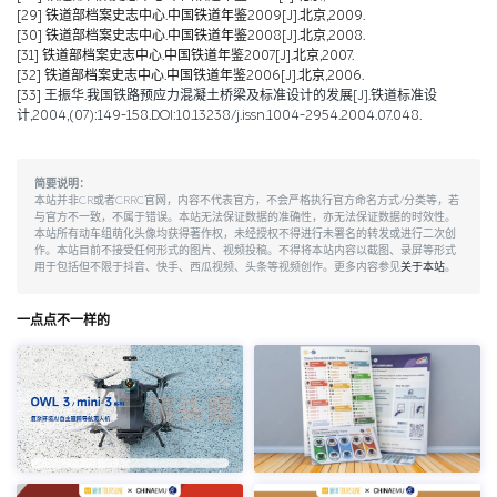
[29]
铁道部档案史志中心.中国铁道年鉴2009[J].北京,2009.
[30]
铁道部档案史志中心.中国铁道年鉴2008[J].北京,2008.
[31]
铁道部档案史志中心.中国铁道年鉴2007[J].北京,2007.
[32]
铁道部档案史志中心.中国铁道年鉴2006[J].北京,2006.
[33]
王振华.我国铁路预应力混凝土桥梁及标准设计的发展[J].铁道标准设
计,2004,(07):149-158.DOI:10.13238/j.issn.1004-2954.2004.07.048.
简要说明：
本站并非CR或者CRRC官网，内容不代表官方，不会严格执行官方命名方式/分类等，若
与官方不一致，不属于错误。本站无法保证数据的准确性，亦无法保证数据的时效性。
本站所有动车组萌化头像均获得著作权，未经授权不得进行未署名的转发或进行二次创
作。本站目前不接受任何形式的图片、视频投稿。不得将本站内容以截图、录屏等形式
用于包括但不限于抖音、快手、西瓜视频、头条等视频创作。更多内容参见
关于本站
。
一点点不一样的