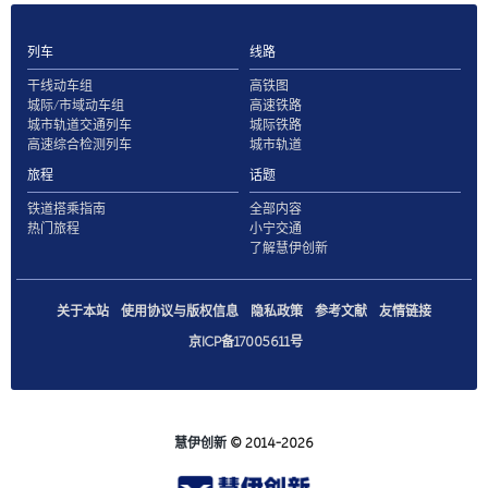
列车
线路
干线动车组
高铁图
城际/市域动车组
高速铁路
城市轨道交通列车
城际铁路
高速综合检测列车
城市轨道
旅程
话题
铁道搭乘指南
全部内容
热门旅程
小宁交通
了解慧伊创新
关于本站
使用协议与版权信息
隐私政策
参考文献
友情链接
京ICP备17005611号
慧伊创新
© 2014-2026