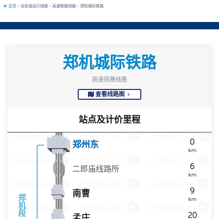
主页
动车组运行线路
高速铁路线路
郑机城际铁路
郑机城际铁路
高速铁路线路
查看线路图
站点及计价里程
0
郑州东
km
6
二郎庙线路所
km
9
南曹
郑
km
机
段
20
孟庄