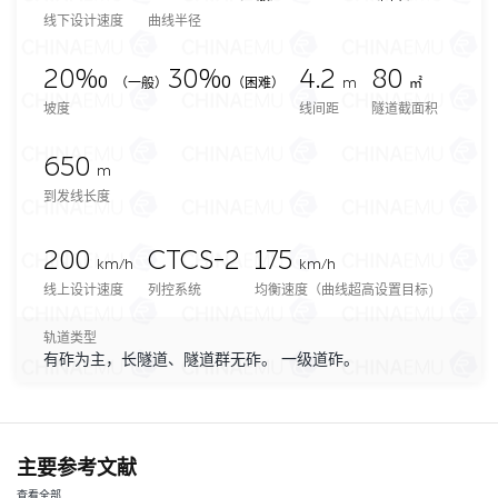
线下设计速度
曲线半径
20‰
30‰
4.2
80
（一般）
（困难）
m
㎡
坡度
线间距
隧道截面积
650
m
到发线长度
200
CTCS-2
175
km/h
km/h
线上设计速度
列控系统
均衡速度（曲线超高设置目标)
轨道类型
有砟为主，长隧道、隧道群无砟。 一级道砟。
主要参考文献
查看全部…