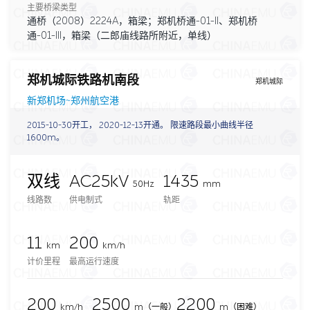
主要桥梁类型
通桥（2008）2224A，箱梁；郑机桥通-01-II、郑机桥
通-01-III，箱梁（二郎庙线路所附近，单线）
郑机城际铁路机南段
郑机城际
新郑机场~郑州航空港
2015-10-30开工， 2020-12-13开通。 限速路段最小曲线半径
1600m。
双线
AC25kV
1435
50Hz
mm
线路数
供电制式
轨距
11
200
km
km/h
计价里程
最高运行速度
200
2500
2200
km/h
m
（一般）
m（困难）