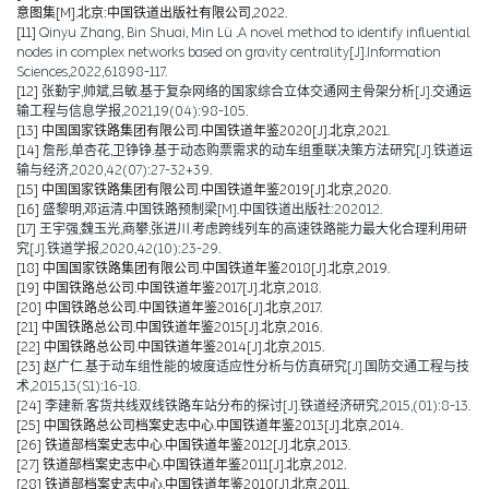
意图集[M].北京:中国铁道出版社有限公司,2022.
[11]
Qinyu Zhang, Bin Shuai, Min Lü .A novel method to identify influential
nodes in complex networks based on gravity centrality[J].Information
Sciences,2022,61898-117.
[12]
张勤宇,帅斌,吕敏.基于复杂网络的国家综合立体交通网主骨架分析[J].交通运
输工程与信息学报,2021,19(04):98-105.
[13]
中国国家铁路集团有限公司.中国铁道年鉴2020[J].北京,2021.
[14]
詹彤,单杏花,卫铮铮.基于动态购票需求的动车组重联决策方法研究[J].铁道运
输与经济,2020,42(07):27-32+39.
[15]
中国国家铁路集团有限公司.中国铁道年鉴2019[J].北京,2020.
[16]
盛黎明,邓运清.中国铁路预制梁[M].中国铁道出版社:202012.
[17]
王宇强,魏玉光,商攀,张进川.考虑跨线列车的高速铁路能力最大化合理利用研
究[J].铁道学报,2020,42(10):23-29.
[18]
中国国家铁路集团有限公司.中国铁道年鉴2018[J].北京,2019.
[19]
中国铁路总公司.中国铁道年鉴2017[J].北京,2018.
[20]
中国铁路总公司.中国铁道年鉴2016[J].北京,2017.
[21]
中国铁路总公司.中国铁道年鉴2015[J].北京,2016.
[22]
中国铁路总公司.中国铁道年鉴2014[J].北京,2015.
[23]
赵广仁.基于动车组性能的坡度适应性分析与仿真研究[J].国防交通工程与技
术,2015,13(S1):16-18.
[24]
李建新.客货共线双线铁路车站分布的探讨[J].铁道经济研究,2015,(01):8-13.
[25]
中国铁路总公司档案史志中心.中国铁道年鉴2013[J].北京,2014.
[26]
铁道部档案史志中心.中国铁道年鉴2012[J].北京,2013.
[27]
铁道部档案史志中心.中国铁道年鉴2011[J].北京,2012.
[28]
铁道部档案史志中心.中国铁道年鉴2010[J].北京,2011.