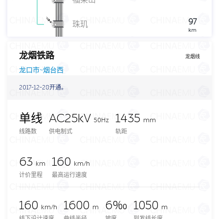
97
珠玑
km
龙烟铁路
龙烟线
龙口市~烟台西
2017-12-28开通。
单线
AC25kV
1435
50Hz
mm
线路数
供电制式
轨距
63
160
km
km/h
计价里程
最高运行速度
160
1600
6‰
1050
km/h
m
m
线下设计速度
曲线半径
坡度
到发线长度