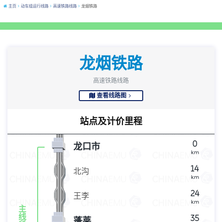
主页
动车组运行线路
高速铁路线路
龙烟铁路
龙烟铁路
高速铁路线路
查看线路图
站点及计价里程
0
龙口市
km
14
北沟
km
24
王李
km
主
线
35
蓬莱