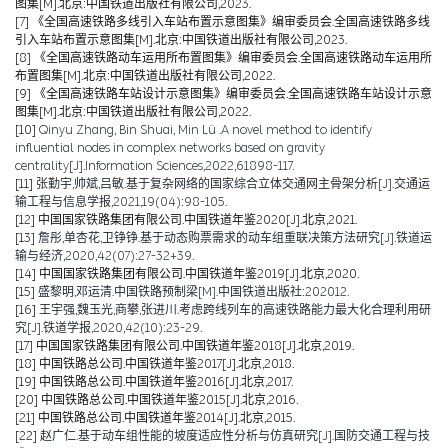
图集[M].北京:中国铁道出版社有限公司,2023.
[7]
《全国高速铁路多线引入车站布置示意图集》编审委员会.全国高速铁路多线
引入车站布置示意图集[M].北京:中国铁道出版社有限公司,2023.
[8]
《全国高速铁路动车运用所布置图集》编审委员会.全国高速铁路动车运用所
布置图集[M].北京:中国铁道出版社有限公司,2022.
[9]
《全国高速铁路车站设计示意图集》编审委员会.全国高速铁路车站设计示意
图集[M].北京:中国铁道出版社有限公司,2022.
[10]
Qinyu Zhang, Bin Shuai, Min Lü .A novel method to identify
influential nodes in complex networks based on gravity
centrality[J].Information Sciences,2022,61898-117.
[11]
张勤宇,帅斌,吕敏.基于复杂网络的国家综合立体交通网主骨架分析[J].交通运
输工程与信息学报,2021,19(04):98-105.
[12]
中国国家铁路集团有限公司.中国铁道年鉴2020[J].北京,2021.
[13]
詹彤,单杏花,卫铮铮.基于动态购票需求的动车组重联决策方法研究[J].铁道运
输与经济,2020,42(07):27-32+39.
[14]
中国国家铁路集团有限公司.中国铁道年鉴2019[J].北京,2020.
[15]
盛黎明,邓运清.中国铁路预制梁[M].中国铁道出版社:202012.
[16]
王宇强,魏玉光,商攀,张进川.考虑跨线列车的高速铁路能力最大化合理利用研
究[J].铁道学报,2020,42(10):23-29.
[17]
中国国家铁路集团有限公司.中国铁道年鉴2018[J].北京,2019.
[18]
中国铁路总公司.中国铁道年鉴2017[J].北京,2018.
[19]
中国铁路总公司.中国铁道年鉴2016[J].北京,2017.
[20]
中国铁路总公司.中国铁道年鉴2015[J].北京,2016.
[21]
中国铁路总公司.中国铁道年鉴2014[J].北京,2015.
[22]
赵广仁.基于动车组性能的坡度适应性分析与仿真研究[J].国防交通工程与技