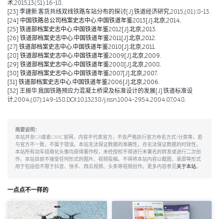
术,2015,13(S1):16-18.
[23]
李建新.客货共线双线铁路车站分布的探讨[J].铁道经济研究,2015,(01):8-13.
[24]
中国铁路总公司档案史志中心.中国铁道年鉴2013[J].北京,2014.
[25]
铁道部档案史志中心.中国铁道年鉴2012[J].北京,2013.
[26]
铁道部档案史志中心.中国铁道年鉴2011[J].北京,2012.
[27]
铁道部档案史志中心.中国铁道年鉴2010[J].北京,2011.
[28]
铁道部档案史志中心.中国铁道年鉴2009[J].北京,2009.
[29]
铁道部档案史志中心.中国铁道年鉴2008[J].北京,2008.
[30]
铁道部档案史志中心.中国铁道年鉴2007[J].北京,2007.
[31]
铁道部档案史志中心.中国铁道年鉴2006[J].北京,2006.
[32]
王振华.我国铁路预应力混凝土桥梁及标准设计的发展[J].铁道标准设
计,2004,(07):149-158.DOI:10.13238/j.issn.1004-2954.2004.07.048.
简要说明：
本站并非CR或者CRRC官网，内容不代表官方，不会严格执行官方命名方式/分类等，若
与官方不一致，不属于错误。本站无法保证数据的准确性，亦无法保证数据的时效性。
本站所有动车组萌化头像均获得著作权，未经授权不得进行未署名的转发或进行二次创
作。本站目前不接受任何形式的图片、视频投稿。不得将本站内容以截图、录屏等形式
用于包括但不限于抖音、快手、西瓜视频、头条等视频创作。更多内容参见
关于本站
。
一点点不一样的