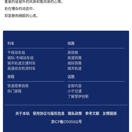
重要的是窗外的风景和看风景的心情。
处在嘈杂的动态中，
却是静而细腻的心思。
列车
线路
干线动车组
高铁图
城际/市域动车组
高速铁路
城市轨道交通列车
城际铁路
高速综合检测列车
城市轨道
旅程
话题
铁道搭乘指南
全部内容
热门旅程
小宁交通
了解慧伊创新
关于本站
使用协议与版权信息
隐私政策
参考文献
友情链接
京ICP备17005611号