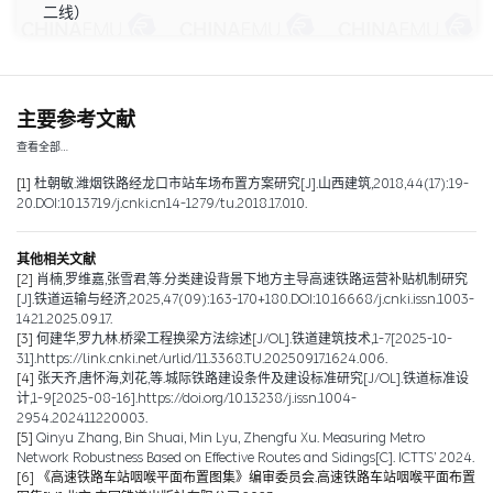
二线）
主要参考文献
查看全部…
[1]
杜朝敏.潍烟铁路经龙口市站车场布置方案研究[J].山西建筑,2018,44(17):19-
20.DOI:10.13719/j.cnki.cn14-1279/tu.2018.17.010.
其他相关文献
[2]
肖楠,罗维嘉,张雪君,等.分类建设背景下地方主导高速铁路运营补贴机制研究
[J].铁道运输与经济,2025,47(09):163-170+180.DOI:10.16668/j.cnki.issn.1003-
1421.2025.09.17.
[3]
何建华,罗九林.桥梁工程换梁方法综述[J/OL].铁道建筑技术,1-7[2025-10-
31].https://link.cnki.net/urlid/11.3368.TU.20250917.1624.006.
[4]
张天齐,唐怀海,刘花,等.城际铁路建设条件及建设标准研究[J/OL].铁道标准设
计,1-9[2025-08-16].https://doi.org/10.13238/j.issn.1004-
2954.202411220003.
[5]
Qinyu Zhang, Bin Shuai, Min Lyu, Zhengfu Xu. Measuring Metro
Network Robustness Based on Effective Routes and Sidings[C]. ICTTS’ 2024.
[6]
《高速铁路车站咽喉平面布置图集》编审委员会.高速铁路车站咽喉平面布置