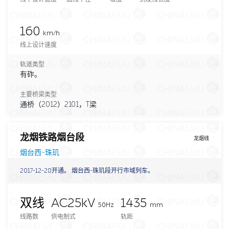
160
km/h
线上设计速度
轨道类型
有砟。
主要桥梁类型
通桥（2012）2101，T梁
龙烟铁路烟台段
龙烟线
烟台西~珠玑
2017-12-28开通。 烟台西-珠玑段开行市域列车。
双线
AC25kV
1435
50Hz
mm
线路数
供电制式
轨距