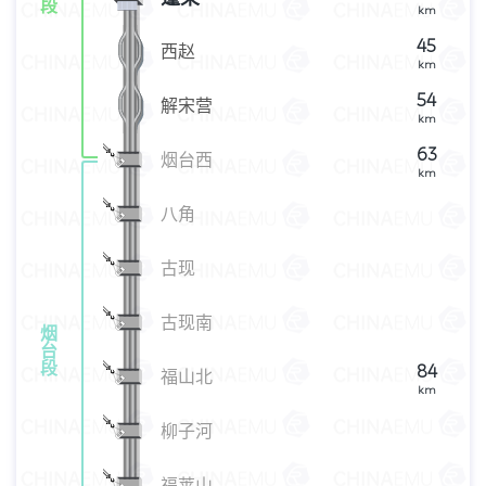
段
km
45
西赵
km
54
解宋营
km
63
烟台西
km
八角
古现
古现南
烟
台
段
84
福山北
km
柳子河
福莱山