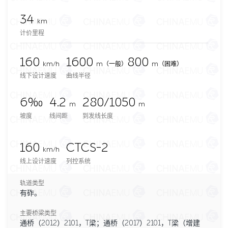
34
km
计价里程
160
1600
800
km/h
m
（一般）
m（困难）
线下设计速度
曲线半径
6‰
4.2
280/1050
m
m
坡度
线间距
到发线长度
160
CTCS-2
km/h
线上设计速度
列控系统
轨道类型
有砟。
主要桥梁类型
通桥（2012）2101，T梁；通桥（2017）2101，T梁（增建