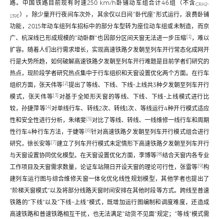
路。中国铁路目前现有时速250 km/h卧铺动车组合计46组（不含
CRH2-
），除少量开行夜间车次外，其余仅以日间“卧代座”形式运行，浪费卧铺
139E
功能，2015年动车组列车招标中的部分车型转为座位动车组或未制造，而京
[1]
广、杭深线已形成规模的“动卧群”也因部分区间天窗无法进一步压缩
，难以
扩容。随着人们出行需求增长，实现高速铁路夕发朝至列车开行常态化成网开
行是大势所趋，如何破解高速铁路夕发朝至列车开行难题是目前学者们研究的
热点，现阶段学者研究热点集中于行车组织和天窗设置优化两个方面。在行车
[2]
组织方面，张天伟等
提出了等线、下线、下线-上线共3种夕发朝至列车开行
[3]
模式，张天伟等
对基于全矩形天窗的等线、下线、下线-上线模式进行比
[4]
较，孙捷萍等
对单线行车、转线2次、转线1次、等线运行4种开行模式适应
[5]
性和安全性进行分析，朱绪斐
对比了等线、转线、一线维修一线行车和周期
[6]
性行车4种行车方法，于婕等
针对高速铁路夕发朝至列车开行模式组合进行
[7]
研究，徐长安等
建立了列车开行模式未定情形下高速铁路夕发朝至列车开行
[8]
与天窗设置协同优化模型。在天窗设置优化方面，李博等
结合天窗内各专业
[9]
工作项目及天窗需求数量，论证车站隔日开设天窗的理论可行性，张雷等
构
建列车运行图与综合维修天窗一体化优化线性规划模型，其他学者也提出了
“阶梯天窗模式”以及将部分线路天窗时间安排在其他时段等方式。跨线至普速
铁路的“下线”以及“下线-上线”模式，既增加运行图编制和调度难度，还造成
高速铁路和普速铁路相互干扰，也无法满足“动货不见面”规定；“等线”模式需