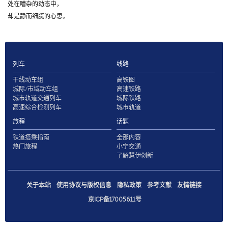
处在嘈杂的动态中，
却是静而细腻的心思。
列车
线路
干线动车组
高铁图
城际/市域动车组
高速铁路
城市轨道交通列车
城际铁路
高速综合检测列车
城市轨道
旅程
话题
铁道搭乘指南
全部内容
热门旅程
小宁交通
了解慧伊创新
关于本站
使用协议与版权信息
隐私政策
参考文献
友情链接
京ICP备17005611号