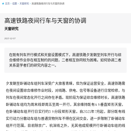
主页
话题
天窗研究
高速铁路夜间行车与天窗的协调
高速铁路夜间行车与天窗的协调
天窗研究
2023-12-07
在既有列车开行模式和天窗设置模式下，高速铁路夕发朝至列车开行与综
合维修作业存在相互制约的问题，二者相互协同较为困难。如何协调二者
关系是学者们的研究内容之一。
夕发朝至卧铺动车组列车深受广大旅客青睐，但为保证运营安全，高速铁路需
在夜间设置综合维修作业时段，对线路、供电、信号等设备进行日常检修，与
列车在夜间常态化开行之间存在矛盾。现阶段为保证综合维修时长，高速铁路
卧铺动车组均为周末线即周五至周一开行，其余维持既有4 h垂直矩形天窗，
在卧铺动车组开行日实行约3 h分段矩形天窗。自2021年7月起，部分既有线
实行动力分散动车组与普通货物列车不得在区间交会，进一步限制了卧铺动车
组开行范围，目前除京广、杭深线之外，无其他成规模开行卧铺动车组的线