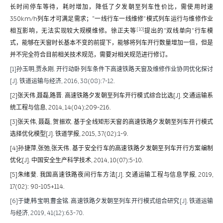
长时间停车等待，耗时增加，降低了夕发朝至列车性价比，需使用时速
350km/h列车才可满足需求；“一线行车一线维修”模式列车运行与维修作业
[10]
相互影响，无法实现较大规模维修。徐正夫等
提出的“双线单向”行车模
式，能够在天窗时长基本不变的前提下，能够将列车开行数量增加一倍，但是
并不完全符合目前相关技术规范，需要对相关规范进行修订。
[1]孙玉明,贾永刚. 开行动卧列车条件下高速铁路天窗及维修作业协同优化探讨
[J]. 铁道运输与经济, 2016, 38(08):7-12.
[2]张天伟,聂磊,路晋. 高速铁路夕发朝至列车开行模式综合比选[J]. 交通运输系
统工程与信息, 2014, 14(04):209-216.
[3]张天伟, 聂磊, 贺振欢. 基于全线矩形天窗的高速铁路夕发朝至列车开行模式
选择优化模型[J]. 铁道学报, 2015, 37(02):1-9.
[4]孙捷萍,张弛,张天伟. 基于安全行车的高速铁路夕发朝至列车开行方案编制
优化[J]. 中国安全生产科学技术, 2014, 10(07):5-10.
[5]朱绪斐. 我国高速铁路夜间行车方法[J]. 交通运输工程与信息学报, 2019,
17(02): 98-105+114.
[6]于婕,韩宝明,曹金铭. 高速铁路夕发朝至列车开行模式组合研究[J]. 铁道运输
与经济, 2019, 41(12):63-70.