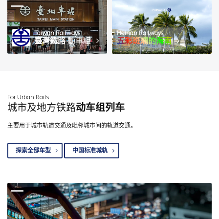
Taiwan Railways
Hainan Railways
臺灣鐵路
動車組
五彩斑斓的海南
图 / wmteng
For Urban Rails
城市及地方铁路
动车组列车
主要用于城市轨道交通及毗邻城市间的轨道交通。
探索全部车型
中国标准城轨