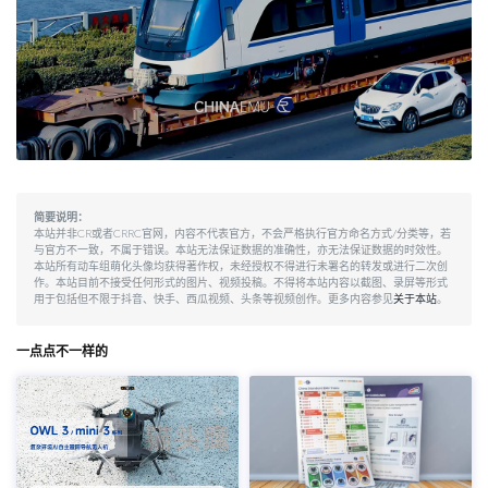
简要说明：
本站并非CR或者CRRC官网，内容不代表官方，不会严格执行官方命名方式/分类等，若
与官方不一致，不属于错误。本站无法保证数据的准确性，亦无法保证数据的时效性。
本站所有动车组萌化头像均获得著作权，未经授权不得进行未署名的转发或进行二次创
作。本站目前不接受任何形式的图片、视频投稿。不得将本站内容以截图、录屏等形式
用于包括但不限于抖音、快手、西瓜视频、头条等视频创作。更多内容参见
关于本站
。
一点点不一样的