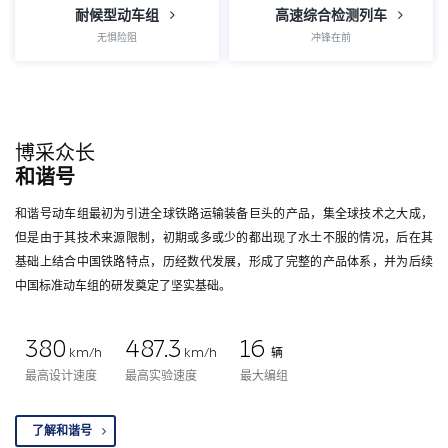
耐候型动车组
高速综合检测列车
无惧险阻
冲锋在前
博采众长
和谐号
和谐号动车组最初为引进全球铁路运输装备巨头的产品，集全球技术之大成，
但是由于其技术来源限制，初期或多或少的都出现了水土不服的情况，后在其
基础上结合中国铁路特点，历经数代发展，形成了完整的产品体系，并为后续
中国标准动车组的研发奠定了坚实基础。
380
487.3
16
km/h
km/h
辆
最高设计速度
最高实验速度
最大编组
了解和谐号