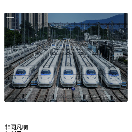
图 / 土豆有可爱的小狼牙
非同凡响