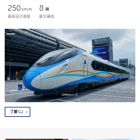
250
8
km/h
辆
最高设计速度
最大编组
了解 CJ