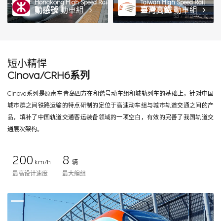
Hongkong High Speed Rail
Taiwan High Speed Rail
動感號
動車組
臺灣高鐵
動車組
图 / wmteng
短小精悍
Cinova/CRH6系列
Cinova系列是原南车青岛四方在和谐号动车组和城轨列车的基础上，针对中国
城市群之间铁路运输的特点研制的定位于高速动车组与城市轨道交通之间的产
品，填补了中国轨道交通客运装备领域的一项空白，有效的完善了我国轨道交
通层次架构。
200
8
km/h
辆
最高设计速度
最大编组