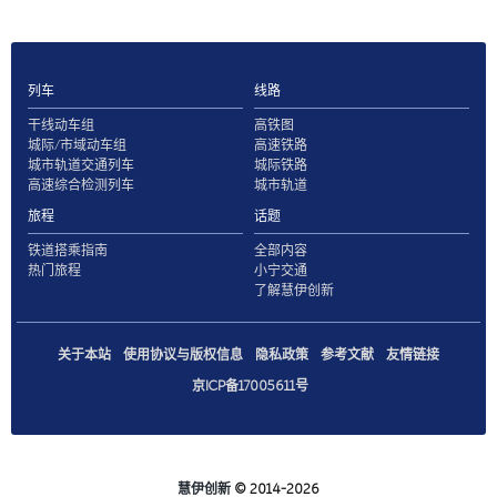
列车
线路
干线动车组
高铁图
城际/市域动车组
高速铁路
城市轨道交通列车
城际铁路
高速综合检测列车
城市轨道
旅程
话题
铁道搭乘指南
全部内容
热门旅程
小宁交通
了解慧伊创新
关于本站
使用协议与版权信息
隐私政策
参考文献
友情链接
京ICP备17005611号
慧伊创新
© 2014-2026