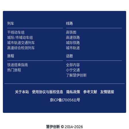
列车
线路
干线动车组
高铁图
城际/市域动车组
高速铁路
城市轨道交通列车
城际铁路
高速综合检测列车
城市轨道
旅程
话题
铁道搭乘指南
全部内容
热门旅程
小宁交通
了解慧伊创新
关于本站
使用协议与版权信息
隐私政策
参考文献
友情链接
京ICP备17005611号
慧伊创新
© 2014-2026