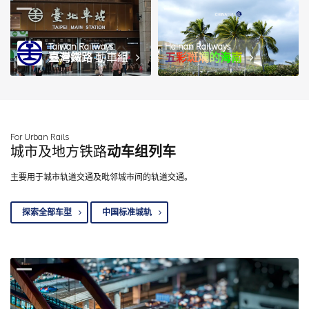
Taiwan Railways
Hainan Railways
臺灣鐵路
動車組
五彩斑斓的海南
图 / wmteng
For Urban Rails
城市及地方铁路
动车组列车
主要用于城市轨道交通及毗邻城市间的轨道交通。
探索全部车型
中国标准城轨