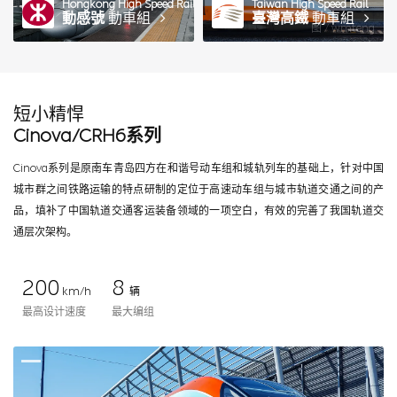
Hongkong High Speed Rail
Taiwan High Speed Rail
動感號
動車組
臺灣高鐵
動車組
图 / wmteng
短小精悍
Cinova/CRH6系列
Cinova系列是原南车青岛四方在和谐号动车组和城轨列车的基础上，针对中国
城市群之间铁路运输的特点研制的定位于高速动车组与城市轨道交通之间的产
品，填补了中国轨道交通客运装备领域的一项空白，有效的完善了我国轨道交
通层次架构。
200
8
km/h
辆
最高设计速度
最大编组