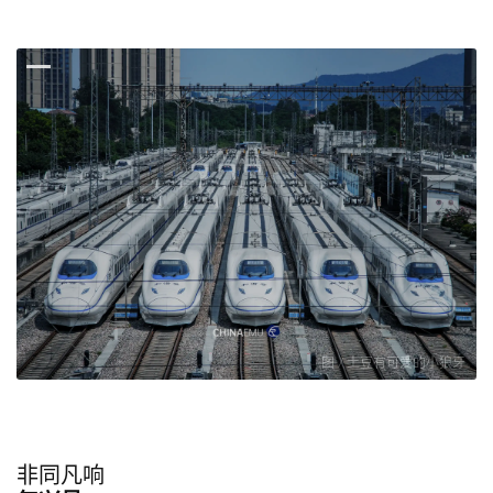
图 / 土豆有可爱的小狼牙
非同凡响