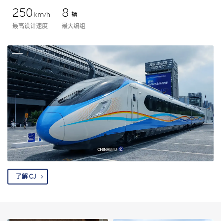
250
8
km/h
辆
最高设计速度
最大编组
了解 CJ