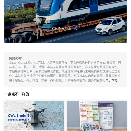
简要说明：
本站并非CR或者CRRC官网，内容不代表官方，不会严格执行官方命名方式/分类等，若
与官方不一致，不属于错误。本站无法保证数据的准确性，亦无法保证数据的时效性。
本站所有动车组萌化头像均获得著作权，未经授权不得进行未署名的转发或进行二次创
作。本站目前不接受任何形式的图片、视频投稿。不得将本站内容以截图、录屏等形式
用于包括但不限于抖音、快手、西瓜视频、头条等视频创作。更多内容参见
关于本站
。
一点点不一样的