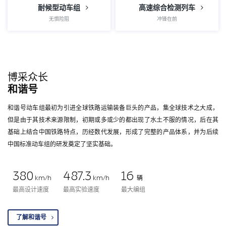
耐候型动车组
高速综合检测列车
无惧险阻
冲锋在前
博采众长
和谐号
和谐号动车组最初为引进全球铁路运输装备巨头的产品，集全球技术之大成，
但是由于其技术来源限制，初期或多或少的都出现了水土不服的情况，后在其
基础上结合中国铁路特点，历经数代发展，形成了完整的产品体系，并为后续
中国标准动车组的研发奠定了坚实基础。
380
487.3
16
km/h
km/h
辆
最高设计速度
最高实验速度
最大编组
了解和谐号