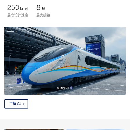
250
8
km/h
辆
最高设计速度
最大编组
了解 CJ