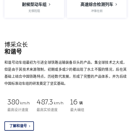
耐候型动车组
高速综合检测列车
无惧险阻
冲锋在前
博采众长
和谐号
和谐号动车组最初为引进全球铁路运输装备巨头的产品，集全球技术之大成，
但是由于其技术来源限制，初期或多或少的都出现了水土不服的情况，后在其
基础上结合中国铁路特点，历经数代发展，形成了完整的产品体系，并为后续
中国标准动车组的研发奠定了坚实基础。
380
487.3
16
km/h
km/h
辆
最高设计速度
最高实验速度
最大编组
了解和谐号