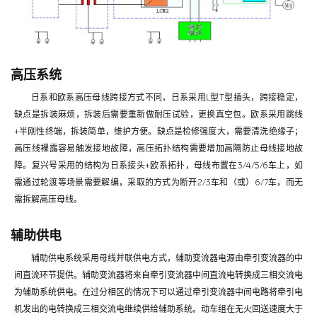
高压系统
日系和欧系高压母线跨接方式不同，日系采用L型T型插头，跨接稳定，
缺点是拆装麻烦，拆装后需要重新做耐压试验，更换真空包。欧系采用跳线
+半刚性终端，拆装简单，维护方便。缺点是检修强度大，需要清洗绝缘子；
高压线裸露容易触发接地故障，高压拓扑结构需要增加高隔防止母线接地故
障。复兴号采用的结构为日系接头+欧系拓扑，母线布置在3/4/5/6车上，如
需通过轮渡等场景需要解编，采取的方式为断开2/3车和（或）6/7车，而无
需拆解高压母线。
辅助供电
辅助供电系统采用母线并联供电方式，辅助变流器电源由牵引变流器的中
间直流环节提供。辅助变流器将来自牵引变流器中间直流电转换成三相交流电
为辅助系统供电。在过分相区的情况下可以通过牵引变流器中间电路将牵引电
机发出的电转换成三相交流电继续供给辅助系统。动车组在无火回送速度大于