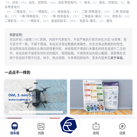
*
M：动车；Mc：动车，控制车；Mp：动车带受电弓；T：拖车；Tc：拖车，控制车；Tp：拖
车带受电弓
*
ZE：二等座车；ZY：一等座车；ZS：商务座车；ZET：二等/特等座车；ZES：二等/商务座
车；ZYT：一等/特等座车；ZYS：一等/商务座车；ZEC：二等座车/餐车；WR：软卧车；WE：
二等卧车；WY：一等卧车；WG：高级软卧车；WRC：软卧车/餐车；CA：餐车
简要说明：
本站并非CR或者CRRC官网，内容不代表官方，不会严格执行官方命名方式/分类等，若
与官方不一致，不属于错误。本站无法保证数据的准确性，亦无法保证数据的时效性。
本站所有动车组萌化头像均获得著作权，未经授权不得进行未署名的转发或进行二次创
作。本站目前不接受任何形式的图片、视频投稿。不得将本站内容以截图、录屏等形式
用于包括但不限于抖音、快手、西瓜视频、头条等视频创作。更多内容参见
关于本站
。
一点点不一样的
动车组
线路
旅程
话题