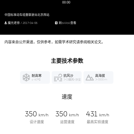
中国标准动车组重联驶出北京西站
魔光老徐 / 2017-04-06
到bilibli查看
内容来自公开渠道，仅供参考，如需学术研究请参阅相关论文。
主要技术参数
耐高寒
抗风沙
高海拔
≤-40℃
＞11级风+沙尘
＞3000 m
速度
350
350
431
km/h
km/h
km/h
设计速度
运营速度
最高实验速度