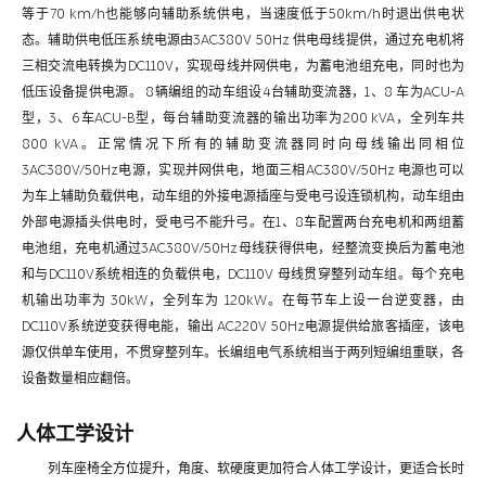
等于70 km/h也能够向辅助系统供电，当速度低于50km/h时退出供电状
态。辅助供电低压系统电源由3AC380V 50Hz 供电母线提供，通过充电机将
三相交流电转换为DC110V，实现母线并网供电，为蓄电池组充电，同时也为
低压设备提供电源。 8辆编组的动车组设4台辅助变流器，1、8 车为ACU-A
型，3、6车ACU-B型，每台辅助变流器的输出功率为200 kVA，全列车共
800 kVA。正常情况下所有的辅助变流器同时向母线输出同相位
3AC380V/50Hz电源，实现并网供电，地面三相AC380V/50Hz 电源也可以
为车上辅助负载供电，动车组的外接电源插座与受电弓设连锁机构，动车组由
外部电源插头供电时，受电弓不能升弓。在1、8车配置两台充电机和两组蓄
电池组，充电机通过3AC380V/50Hz母线获得供电，经整流变换后为蓄电池
和与DC110V系统相连的负载供电，DC110V 母线贯穿整列动车组。每个充电
机输出功率为 30kW，全列车为 120kW。在每节车上设一台逆变器，由
DC110V系统逆变获得电能，输出 AC220V 50Hz电源提供给旅客插座，该电
源仅供单车使用，不贯穿整列车。长编组电气系统相当于两列短编组重联，各
设备数量相应翻倍。
人体工学设计
列车座椅全方位提升，角度、软硬度更加符合人体工学设计，更适合长时