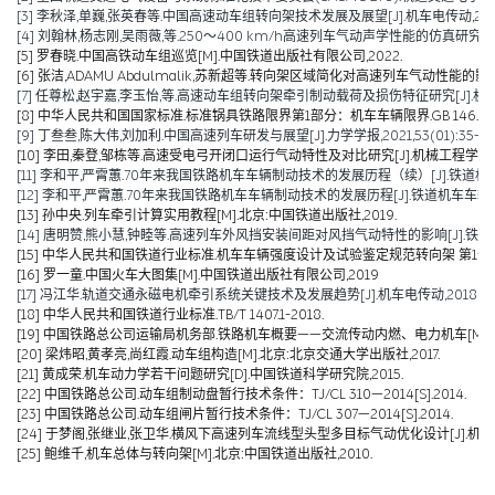
[3] 李秋泽,单巍,张英春等.中国高速动车组转向架技术发展及展望[J].机车电传动,2023(0
[4] 刘翰林,杨志刚,吴雨薇,等.250～400 km/h高速列车气动声学性能的仿真研究[J].铁道
[5] 罗春晓.中国高铁动车组巡览[M].中国铁道出版社有限公司,2022.
[6] 张洁,ADAMU Abdulmalik,苏新超等.转向架区域简化对高速列车气动性能的影响（英文）[J].Jou
[7] 任尊松,赵宇嘉,李玉怡,等.高速动车组转向架牵引制动载荷及损伤特征研究[J].机械工程学报,
[8] 中华人民共和国国家标准.标准锅具铁路限界第1部分：机车车辆限界.GB 146.1-2
[9] 丁叁叁,陈大伟,刘加利.中国高速列车研发与展望[J].力学学报,2021,53(01):35-50
[10] 李田,秦登,邹栋等.高速受电弓开闭口运行气动特性及对比研究[J].机械工程学报,2020,
[11] 李和平,严霄蕙.70年来我国铁路机车车辆制动技术的发展历程（续）[J].铁道机车车辆,20
[12] 李和平,严霄蕙.70年来我国铁路机车车辆制动技术的发展历程[J].铁道机车车辆,2019,
[13] 孙中央.列车牵引计算实用教程[M].北京:中国铁道出版社,2019.
[14] 唐明赞,熊小慧,钟睦等.高速列车外风挡安装间距对风挡气动特性的影响[J].铁道科学与工
[15] 中华人民共和国铁道行业标准.机车车辆强度设计及试验鉴定规范转向架 第1部分:转向架构架
[16] 罗一童.中国火车大图集[M].中国铁道出版社有限公司,2019
[17] 冯江华.轨道交通永磁电机牵引系统关键技术及发展趋势[J].机车电传动,2018(06):
[18] 中华人民共和国铁道行业标准.TB/T 1407.1-2018.
[19] 中国铁路总公司运输局机务部.铁路机车概要——交流传动内燃、电力机车[M].北京
[20] 梁炜昭,黄孝亮,尚红霞.动车组构造[M].北京:北京交通大学出版社,2017.
[21] 黄成荣.机车动力学若干问题研究[D].中国铁道科学研究院,2015.
[22] 中国铁路总公司.动车组制动盘暂行技术条件：TJ/CL 310—2014[S].2014.
[23] 中国铁路总公司.动车组闸片暂行技术条件：TJ/CL 307—2014[S].2014.
[24] 于梦阁,张继业,张卫华.横风下高速列车流线型头型多目标气动优化设计[J].机械工程学报,
[25] 鲍维千,机车总体与转向架[M].北京:中国铁道出版社,2010.