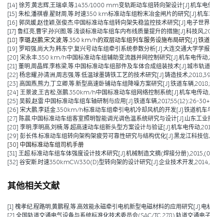
[14] 徐芳,黄志辉,王瑞卓,等.1435/1000 mm变轨距动车组转向架设计[J].机车电传动,201
[15] 朱松,潘祺睿,翟财周,等.时速350 km标准动车组粉末冶金闸片的研究[J].机车车辆工艺,
[16] 郭凤媛,赵佳颖,张俊杰.中国标准动车组转向架失稳监控技术研究[J].电子世界,2019,(
[17] 鲁红亮,曹宇,孙兴图,等.浅谈标准动车组车内布线质量提升的措施[J].科技风,2019,(11
[18] 李璐,赵鹏,宋文波,等.350 km/h的双层动车组列车服务设施布局研究[J].铁道运输与经
[19] 罗昭强,尚大为,韩东宁.复兴号动车组牵引系统参数分析[J].大连交通大学学报,2019,40
[20] 宋永丰.350 km/h中国标准动车组辅助变流器并网控制研究[J].机车电传动,2019,(0
[21] 董明,周晶辉,李栋梁,等.中国标准动车组部件及车体合成组装技术[J].城市轨道交通研究,2
[22] 杨忠耀,孙清洲,周志强,等.低温球墨铸铁工艺的技术研究[J].铸造技术,2018,39(10):
[23] 高国燕,熊力,丁立卿,等.新型高速卧铺动车组降噪方案研究[J].铁道车辆,2018,56(07
[24] 王景波,王吉松,张鹏.350km/h中国标准动车组网络控制系统[J].机车电传动,2018(0
[25] 吴毅,赵雷.中国标准动车组车轴研制与应用[J].铁道车辆,2017,55(12):26-30+56
[26] 宋大鹏,李廷金.350km/h标准动车组牵引电机冷却风机的开发[J].铁道机车与动车,2017
[27] 陈晨.中国标准动车组客室照明智能调光调色温系统研究与设计[J].山东工业技术,2016
[28] 李明,李明高,刘楠,等.超高速动车组新头型方案设计与验证[J].机车电传动,2016,(06):35-38.
[29] 彭长伟.标准动车组转向架构架疲劳可靠性研究与结构优化[J].黑龙江科技信息,2016,
[30] 中国标准动车组司机手册
[31] 王超.标准动车组车体强度设计技术研究[J].机械制造文摘(焊接分册),2015,(01):2
[32] 谷安斯.时速350kmCW330(D)型转向架的设计研究[J].企业技术开发,2014,33(14
其他相关文献
[1] 槐孝纪,程路明,黄鹏程,等.高效能永磁牵引电机新型电磁材料的应用研究[J].电机技术,202
[2] 全国轨道交通电气设备与系统标准化技术委员会(SAC/TC 278).轨道交通电子设备 