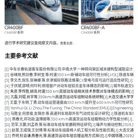
CR400BF
CR400BF-A
CR400BF系列
CR400BF系列
进行学术研究建议查阅原文内容。
查看全部…
主要参考文献
[1] 中车长春轨道客车股份有限公司,中南大学.一种转向架区域关键构型减阻设计方法:20241170
[2] 谷绪地,熊剑春,李树宝,等.时速350 km卧铺动车组可行性分析[J/OL].铁道车辆,1-6[2024-08-15
[3] 李文杰,倪东,张琳娜,等.京津城际铁路法维莱CX受电弓双弓运行适应性研究[J].铁道机车车辆
[4] 于庆斌,邵晴,何玲利.侧墙窗户对动车组铝合金车体模态的影响[J].城市轨道交通研究,2022
[5] 朱彦,李传胜,胡浩.时速350 km双层动车组相关技术参数对车体模态的影响[J].城市轨道交
[6] 亢磊,刘琨,肖宇等.350km/h高速货运动车组制动系统研制[J].大连交通大学学报,2020
[7] 王雷,于东明,丁勇.动车组运营速度由350 km/h提升至400 km/h可行性研究[J].机车
[8] Yanhui Qi, Li Zhou.The Fuxing: The China Standard EMU[J].Engineering,2
[9] 马胜全,何思俊,支锦亦,等.高速列车局部外形气动优化设计研究[J].铁道机车车辆,2020,
[10] 燕春光,邓功勋,温博阁等.350 km/h高速货运动车组载物动力学性能分析[J].五邑大学
[11] 范军,王鹏,刘孟奇,等.标准动车组车轮磨耗特征研究[J].噪声与振动控制,2019,39(06):
[12] 赵慧,王成强,王剑博,等.标准动车组座椅人机工程分析及性能仿真[J].大连交通大学学报,2
[13] 乔珂,杜会谦,燕春光,等.高速货运动车组合理运用方式探讨[J].中国铁路,2019,10:6