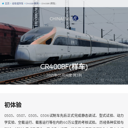
主页
动车组列车
CR400BF系列
CR400BF(样车)
CR400BF(样车)
2015年05月问世 共3列
图 / Aiklld2364
初体验
0503、0507、0305、0306试制车先后正式完成静态调试、型式试验、动力
学实验、空载运行、载客运行等在内的60万公里的考核试验。 历经各种实验与