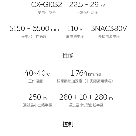
CX-GI032
22.5 ~ 29
kV
受电弓型号
正常运行网压
5150 ~ 6500
110
3NAC380V
mm
V
受电弓工作高度
蓄电池电压
外接电源电压
性能
-40~40
1.764
℃
km/h/s
工作温度
标定起动加速度（非实际运用情况）
250
280 + 10 + 280
m
m
通过最小曲线半径
通过最小S型曲线半径
控制