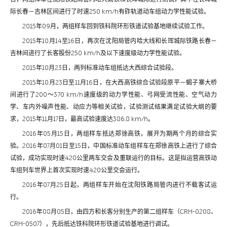
际长春－吉林区间进行了时速250 km/h有砟轨道动车组动力学性能试验。
2015年09月，两组样车回到铁科院环形铁道试验基地继续试验工作。
2015年10月14至16日，再次在沈阳局管内哈大线和长珲城际铁路长春－
吉林间进行了长客股份250 km/h及以下速度级动力学性能试验。
2015年10月23日，两列标准动车组抵达大西综合试验段。
2015年10月23日至11月16日，在大西高铁综合试验段原平－蝎子寨大桥
间进行了200～370 km/h速度级的动力学性能、弓网受流性能、空气动力
学、车内外噪声性能、动应力等相关试验，试验测试结果满足试验大纲的要
求，2015年11月17日，最高试验速度达386.8 km/h。
2016年05月15日，两组样车抵达郑徐高铁，展开为期两个月的综合实
验。2016年07月01日至15日，中国标准动车组样车在郑徐高铁上进行了综合
试验，成功实现时速420公里两车交会及重联运行的目标。这是拟运营高铁动
车组列车世界上首次实现时速420公里交会运行。
2016年07月25日起，两组样车开始在沈阳铁路局管内进行不载客试运
行。
2016年08月05日，由四方和长客分别生产的第二组样车（CRH-0208、
CRH-0507），先后抵达铁科院环形铁道试验基地进行调试。