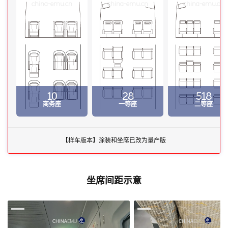
china-emu.cn
china-emu.cn
china-emu.cn
10
28
518
商务座
一等座
二等座
【样车版本】涂装和坐席已改为量产版
坐席间距示意