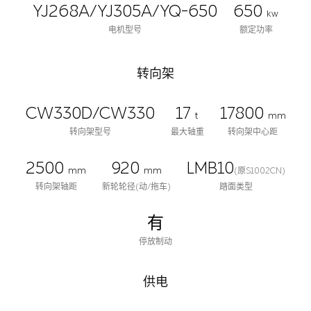
YJ268A/YJ305A/YQ-650
650
kw
电机型号
额定功率
转向架
CW330D/CW330
17
17800
t
mm
转向架型号
最大轴重
转向架中心距
2500
920
LMB10
mm
mm
(原S1002CN)
转向架轴距
新轮轮径(动/拖车)
踏面类型
有
停放制动
供电