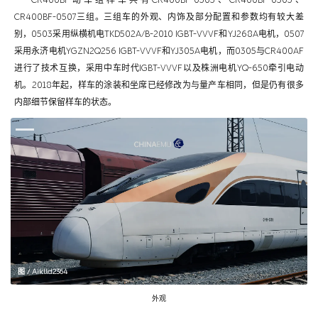
CR400BF-0507三组。三组车的外观、内饰及部分配置和参数均有较大差
别，0503采用纵横机电TKD502A/B-2010 IGBT-VVVF和YJ268A电机，0507
采用永济电机YGZN2Q256 IGBT-VVVF和YJ305A电机，而0305与CR400AF
进行了技术互换，采用中车时代IGBT-VVVF以及株洲电机YQ-650牵引电动
机。2018年起，样车的涂装和坐席已经修改为与量产车相同，但是仍有很多
内部细节保留样车的状态。
图 / Aiklld2364
外观