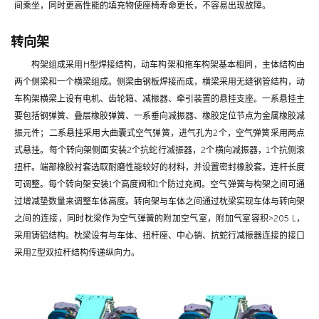
间乘坐，同时更高性能的填充物使座椅寿命更长，不容易出现故障。
转向架
构架组成采用H型焊接结构，动车构架和拖车构架基本相同，主体结构由
两个侧梁和一个横梁组成。侧梁由钢板焊接而成，横梁采用无缝钢管结构，动
车构架横梁上设有电机、齿轮箱、减振器、牵引装置的悬挂支座。一系悬挂主
要包括钢弹簧、叠层橡胶弹簧、一系垂向减振器、橡胶定位节点为金属橡胶减
振元件；二系悬挂采用大曲囊式空气弹簧，进气孔为2个，空气弹簧采用两点
式悬挂。每个转向架侧面安装2个抗蛇行减振器，2个横向减振器，1个抗侧滚
扭杆。端部橡胶衬套选取耐磨性能较好的材料，并设置密封橡胶套。连杆长度
可调整。每个转向架安装1个高度阀和1个防过充阀。空气弹簧与构架之间可通
过增减垫数量来调整车体高度。转向架与车体之间通过枕梁实现车体与转向架
之间的连接，同时枕梁作为空气弹簧的附加空气室，附加气室容积>205 L，
采用铸铝结构。枕梁设有与车体、扭杆座、中心销、抗蛇行减振器连接的接口
采用Z型双拉杆结构传递纵向力。