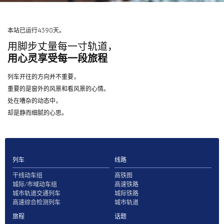
本站已运行4398天。
用脚步丈量每一寸轨道，
用心灵享受每一段旅程
列车开往的方向并不重要，
重要的是窗外的风景和看风景的心情。
处在嘈杂的动态中，
却是静而细腻的心思。
列车
线路
干线动车组
高铁图
城际/市域动车组
高速铁路
城市轨道交通列车
城际铁路
高速综合检测列车
城市轨道
旅程
话题