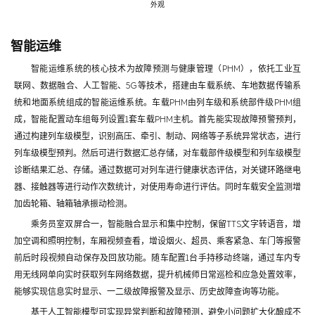
外观
智能运维
智能运维系统的核心技术为故障预测与健康管理（PHM），依托工业互
联网、数据融合、人工智能、5G等技术，搭建由车载系统、车地数据传输系
统和地面系统组成的智能运维系统。车载PHM由列车级和系统部件级PHM组
成，智能配置动车组每列设置1套车载PHM主机。首先能实现故障预警预判，
通过构建列车级模型，识别高压、牵引、制动、网络等子系统异常状态，进行
列车级模型预判。然后可进行数据汇总存储，对车载部件级模型和列车级模型
诊断结果汇总、存储。通过数据可对列车进行健康状态评估，对关键环路继电
器、接触器等进行动作次数统计，对使用寿命进行评估。同时车载安全监测增
加齿轮箱、轴箱轴承振动检测。
乘务员室双屏合一，智能融合显示和集中控制，保留TTS文字转语音，增
加空调和照明控制，车厢视频查看，增设烟火、超员、乘客紧急、车门等报警
前后时段视频自动保存及回放功能。随车配置1台手持移动终端，通过车内专
用无线网单向实时获取列车网络数据，提升机械师日常巡检和应急处置效率，
能够实现信息实时显示、一二级故障报警及显示、历史故障查询等功能。
基于人工智能模型可实现异常判断和故障预测，避免小问题扩大化酿成不