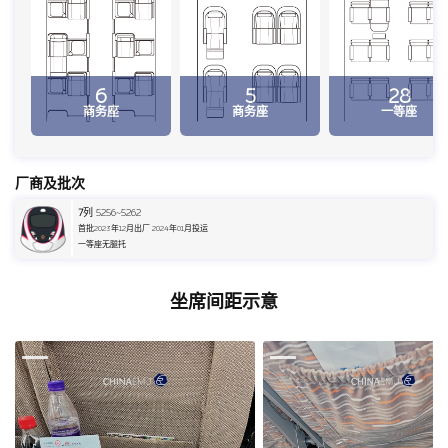
6
5
28
商务座
商务座
一等座
厂商及批次
7
列 5256~5262
首批2023年12月出厂 2024年01月投运
一等座无腿托
坐席间距示意