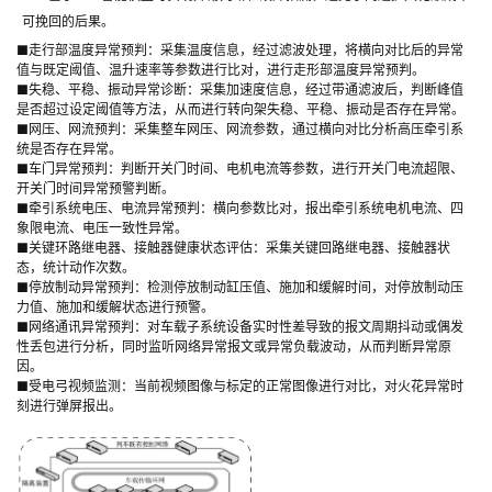
可挽回的后果。
■走行部温度异常预判：采集温度信息，经过滤波处理，将横向对比后的异常
值与既定阈值、温升速率等参数进行比对，进行走形部温度异常预判。
■失稳、平稳、振动异常诊断：采集加速度信息，经过带通滤波后，判断峰值
是否超过设定阈值等方法，从而进行转向架失稳、平稳、振动是否存在异常。
■网压、网流预判：采集整车网压、网流参数，通过横向对比分析高压牵引系
统是否存在异常。
■车门异常预判：判断开关门时间、电机电流等参数，进行开关门电流超限、
开关门时间异常预警判断。
■牵引系统电压、电流异常预判：横向参数比对，报出牵引系统电机电流、四
象限电流、电压一致性异常。
■关键环路继电器、接触器健康状态评估：采集关键回路继电器、接触器状
态，统计动作次数。
■停放制动异常预判：检测停放制动缸压值、施加和缓解时间，对停放制动压
力值、施加和缓解状态进行预警。
■网络通讯异常预判：对车载子系统设备实时性差导致的报文周期抖动或偶发
性丢包进行分析，同时监听网络异常报文或异常负载波动，从而判断异常原
因。
■受电弓视频监测：当前视频图像与标定的正常图像进行对比，对火花异常时
刻进行弹屏报出。