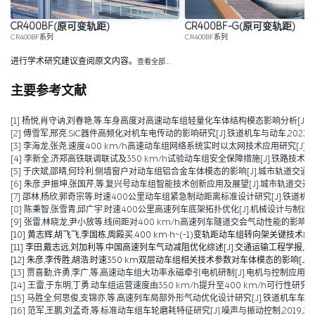
CR400BF(原可变轨距)
CR400BF-G(原可变轨距)
CR400BF系列
CR400BF系列
进行学术研究建议查阅原文内容。
查看全部…
主要参考文献
[1] 杨悦,肖守讷,刘春艳,等.车身高度对高速动车组轻量化车体结构模态影响分析[J/OL].铁道
[2] 傅雪军,邢亮.SiC器件高频化对机车电传动的影响研究[J].铁道机车与动车,2023(10):
[3] 李海龙,张尧.速度400 km/h高速动车组网络系统实时以太网技术应用研究[J].铁道机车车
[4] 李新全.济郑高铁联调联试及350 km/h试验动车组安全保障措施[J].铁路技术创新,202
[5] 于庆斌,邵晴,何玲利.侧墙窗户对动车组铝合金车体模态的影响[J].城市轨道交通研究,2022
[6] 朱彦,尹振坤,张国芹,等.复兴号动车组智能技术创新应用及展望[J].城市轨道交通研究,2022,25(0
[7] 邵林,杨欣,郭奇宗等.时速400公里动车组紧急制动距离标准设计研究[J].铁道机车车辆,20
[8] 陈秉智,张雪青,邱广宇.时速400公里高速列车底架拓扑优化[J].机械设计与制造,2021,(
[9] 张雷,林晓龙,尹小放等.线间距对400 km/h高速列车隧道交会气动性能的影响[J].高速铁
[10] 黄志辉,胡飞飞,李国栋,周殿买.400 km·h~(-1)变轨距动车组转向架关键技术综述[J]
[11] 李田,戴志远,刘加利等.中国高速列车气动减阻优化综述[J].交通运输工程学报,2021,21
[12] 朱彦,李传胜,胡浩.时速350 km双层动车组相关技术参数对车体模态的影响[J].城市轨道
[13] 贾喜勤,许勇,李广,等.高速动车组大功率永磁牵引电机研制[J].电机与控制应用,2020,4
[14] 王雷,于东明,丁勇.动车组运营速度由350 km/h提升至400 km/h可行性研究[J].机
[15] 马胜全,何思俊,支锦亦,等.高速列车局部外形气动优化设计研究[J].铁道机车车辆,2020,
[16] 范军,王鹏,刘孟奇,等.标准动车组车轮磨耗特征研究[J].噪声与振动控制,2019,39(06):