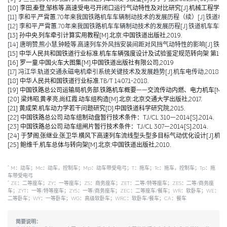
[10] 李田,秦登,邹栋等.高速受电弓开闭口运行气动特性及对比研究[J].机械工程学报,2020,
[11] 李和平,严霄蕙.70年来我国铁路机车车辆制动技术的发展历程（续）[J].铁道机车车辆,20
[12] 李和平,严霄蕙.70年来我国铁路机车车辆制动技术的发展历程[J].铁道机车车辆,2019,
[13] 孙中央.列车牵引计算实用教程[M].北京:中国铁道出版社,2019.
[14] 唐明赞,熊小慧,钟睦等.高速列车外风挡安装间距对风挡气动特性的影响[J].铁道科学与工
[15] 中华人民共和国铁道行业标准.机车车辆强度设计及试验鉴定规范转向架 第1部分:转向架构架
[16] 罗一童.中国火车大图集[M].中国铁道出版社有限公司,2019
[17] 冯江华.轨道交通永磁电机牵引系统关键技术及发展趋势[J].机车电传动,2018(06):
[18] 中华人民共和国铁道行业标准.TB/T 1407.1-2018.
[19] 中国铁路总公司运输局机务部.铁路机车概要——交流传动内燃、电力机车[M].北京
[20] 梁炜昭,黄孝亮,尚红霞.动车组构造[M].北京:北京交通大学出版社,2017.
[21] 黄成荣.机车动力学若干问题研究[D].中国铁道科学研究院,2015.
[22] 中国铁路总公司.动车组制动盘暂行技术条件：TJ/CL 310—2014[S].2014.
[23] 中国铁路总公司.动车组闸片暂行技术条件：TJ/CL 307—2014[S].2014.
[24] 于梦阁,张继业,张卫华.横风下高速列车流线型头型多目标气动优化设计[J].机械工程学报,
[25] 鲍维千,机车总体与转向架[M].北京:中国铁道出版社,2010.
*
M：动车；Mc：动车，控制车；Mp：动车带受电弓；T：拖车；Tc：拖车，控制车；Tp：拖
车带受电弓
*
ZE：二等座车；ZY：一等座车；ZS：商务座车；ZET：二等/特等座车；ZES：二等/商务座
车；ZYT：一等/特等座车；ZYS：一等/商务座车；ZEC：二等座车/餐车；WR：软卧车；WE：
二等卧车；WY：一等卧车；WG：高级软卧车；WRC：软卧车/餐车；CA：餐车
简要说明：