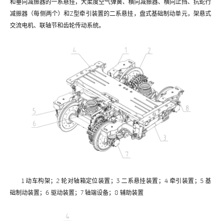
和垂向减振器的一系悬挂，大柔度空气弹簧、横向减振器、横向止挡、抗蛇行
减振器（每侧两个）和Z型牵引装置的二系悬挂，盘式基础制动单元，架悬式
交流电机、联轴节和齿轮传动系统。
1 动车构架；2 轮对轴箱定位装置；3 二系悬挂装置；4 牵引装置；5 基
础制动装置；6 驱动装置；7 轴端设备；8 辅助装置