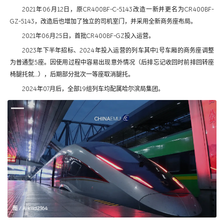
2021年06月12日，原CR400BF-C-5143改造一新并更名为CR400BF-
GZ-5143，改造后也增加了独立的司机室门，并采用全新商务座布局。
2021年06月25日，首批CR400BF-GZ投入运营。
2023年下半年招标、2024年投入运营的列车其中1号车厢的商务座调整
为普通型5座。因使用过程中容易出现意外情况（后排忘记收回时前排回转座
椅腿托就…），后期部分批次一等座取消腿托。
2024年07月后，全部19组列车均配属哈尔滨局集团。
图 / Aiklld2364