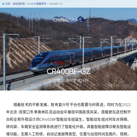
主页
动车组列车
CR400BF智能系列
CR400BF-GZ
CR400BF-GZ
2021年05月问世 共19列
图 / 捧一池星光
随着技术的不断发展，既有复兴号平台也需要与时俱进，同时为在2022
年北京-张家口冬季奥林匹克运动会中展现中国高铁风采，搭载更先进控制平
台和全新外观设计的CR400BF智能动车组诞生。智能动车组对列车对网络、
转向架、车载安全监测等系统进行了智能化升级，具备智能故障诊断及智能运
维功能，无需人工检修，自动记录故障类型、位置与出现时间及图片、视频，