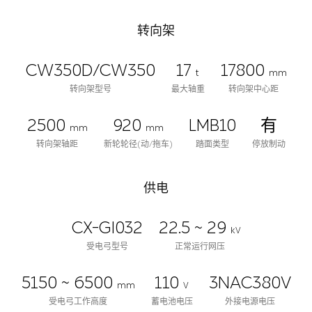
转向架
CW350D/CW350
17
17800
t
mm
转向架型号
最大轴重
转向架中心距
2500
920
LMB10
有
mm
mm
转向架轴距
新轮轮径(动/拖车)
踏面类型
停放制动
供电
CX-GI032
22.5 ~ 29
kV
受电弓型号
正常运行网压
5150 ~ 6500
110
3NAC380V
mm
V
受电弓工作高度
蓄电池电压
外接电源电压