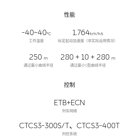
性能
-40~40
1.764
℃
km/h/s
工作温度
标定起动加速度（非实际运用情况）
250
280 + 10 + 280
m
m
通过最小曲线半径
通过最小S型曲线半径
控制
ETB+ECN
列车网络
CTCS3-300S/T、CTCS3-400T
列控系统