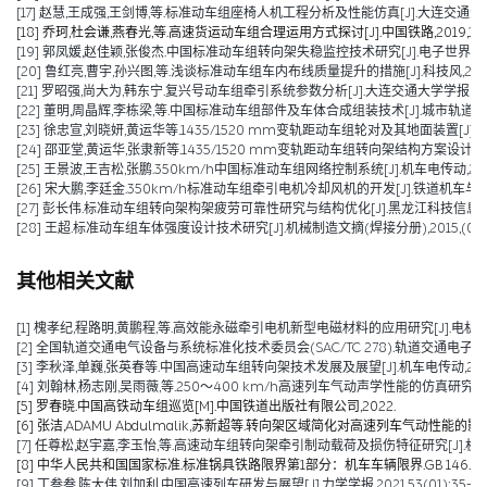
[17] 赵慧,王成强,王剑博,等.标准动车组座椅人机工程分析及性能仿真[J].大连交通大学学报,2
[18] 乔珂,杜会谦,燕春光,等.高速货运动车组合理运用方式探讨[J].中国铁路,2019,10:6
[19] 郭凤媛,赵佳颖,张俊杰.中国标准动车组转向架失稳监控技术研究[J].电子世界,2019,(
[20] 鲁红亮,曹宇,孙兴图,等.浅谈标准动车组车内布线质量提升的措施[J].科技风,2019,(11
[21] 罗昭强,尚大为,韩东宁.复兴号动车组牵引系统参数分析[J].大连交通大学学报,2019,40
[22] 董明,周晶辉,李栋梁,等.中国标准动车组部件及车体合成组装技术[J].城市轨道交通研究,2
[23] 徐忠宣,刘晓妍,黄运华等.1435/1520 mm变轨距动车组轮对及其地面装置[J].机车电
[24] 邵亚堂,黄运华,张隶新等.1435/1520 mm变轨距动车组转向架结构方案设计[J].机车
[25] 王景波,王吉松,张鹏.350km/h中国标准动车组网络控制系统[J].机车电传动,2018(0
[26] 宋大鹏,李廷金.350km/h标准动车组牵引电机冷却风机的开发[J].铁道机车与动车,2017
[27] 彭长伟.标准动车组转向架构架疲劳可靠性研究与结构优化[J].黑龙江科技信息,2016,
[28] 王超.标准动车组车体强度设计技术研究[J].机械制造文摘(焊接分册),2015,(01):2
其他相关文献
[1] 槐孝纪,程路明,黄鹏程,等.高效能永磁牵引电机新型电磁材料的应用研究[J].电机技术,202
[2] 全国轨道交通电气设备与系统标准化技术委员会(SAC/TC 278).轨道交通电子设备 
[3] 李秋泽,单巍,张英春等.中国高速动车组转向架技术发展及展望[J].机车电传动,2023(0
[4] 刘翰林,杨志刚,吴雨薇,等.250～400 km/h高速列车气动声学性能的仿真研究[J].铁道
[5] 罗春晓.中国高铁动车组巡览[M].中国铁道出版社有限公司,2022.
[6] 张洁,ADAMU Abdulmalik,苏新超等.转向架区域简化对高速列车气动性能的影响（英文）[J].Jou
[7] 任尊松,赵宇嘉,李玉怡,等.高速动车组转向架牵引制动载荷及损伤特征研究[J].机械工程学报,
[8] 中华人民共和国国家标准.标准锅具铁路限界第1部分：机车车辆限界.GB 146.1-2
[9] 丁叁叁,陈大伟,刘加利.中国高速列车研发与展望[J].力学学报,2021,53(01):35-50