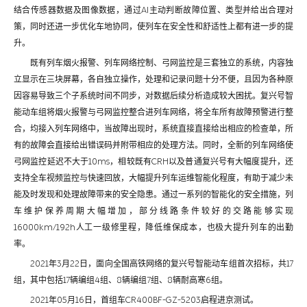
结合传感器数据及图像数据，通过AI主动判断故障位置、类型并给出合理对
策，同时还进一步优化车地协同，使列车在安全性和舒适性上都有进一步的提
升。
既有列车烟火报警、列车网络控制、弓网监控是三套独立的系统，内容独
立显示在三块屏幕，各自独立操作，处理和记录问题十分不便，且因为各种原
因容易导致三个子系统时间不同步，对数据后续分析造成较大困扰。复兴号智
能动车组将烟火报警与弓网监控整合进列车网络，将全车所有故障预警进行整
合，均接入列车网络中，当故障出现时，系统直接直接给出相应的检查单，所
有的故障会直接给出错误码并附带相应的处理方法。同时，全新的列车网络使
弓网监控延迟不大于10ms，相较既有CRH以及普通复兴号有大幅度提升，还
支持全车视频监控与快速回放，大幅提升列车运维智能化程度，有助于减少未
能及时发现和处理故障带来的安全隐患。通过一系列的智能化的安全措施，列
车维护保养周期大幅增加，部分线路条件较好的交路能够实现
16000km/192h人工一级修里程，降低维保成本，也极大提升列车的出勤
率。
2021年3月22日，面向全国高铁网络的复兴号智能动车组首次招标，共17
组，其中包括17辆编组4组、8辆编组7组、8辆耐高寒6组。
2021年05月16日，首组车CR400BF-GZ-5203启程进京测试。