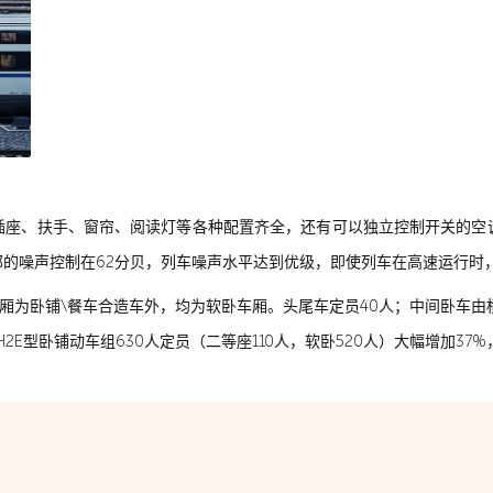
插座、扶手、窗帘、阅读灯等各种配置齐全，还有可以独立控制开关的空
的噪声控制在62分贝，列车噪声水平达到优级，即使列车在高速运行时
厢为卧铺\餐车合造车外，均为软卧车厢。头尾车定员40人；中间卧车由横
H2E型卧铺动车组630人定员（二等座110人，软卧520人）大幅增加37