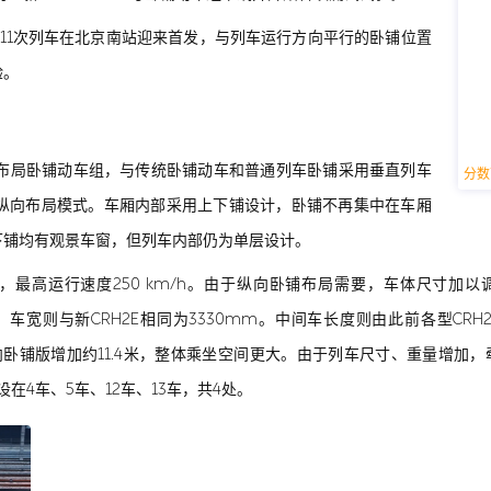
车组D311次列车在北京南站迎来首发，与列车运行方向平行的卧铺位置
验。
向布局卧铺动车组，与传统卧铺动车和普通列车卧铺采用垂直列车
分数
纵向布局模式。车厢内部采用上下铺设计，卧铺不再集中在车厢
下铺均有观景车窗，但列车内部仍为单层设计。
拖，最高运行速度250 km/h。由于纵向卧铺布局需要，车体尺寸加
mm，车宽则与新CRH2E相同为3330mm。中间车长度则由此前各型CRH
横向卧铺版增加约11.4米，整体乘坐空间更大。由于列车尺寸、重量增加，牵
在4车、5车、12车、13车，共4处。