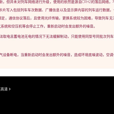
度更新，但并未对列车网络进行升级，使用的依然是源自CRH2的落后网络
C卡片写入包括列车车次数据、广播信息以及显示屏内容的列车运行数据
绑定，通信协议落后，且使用光纤传输，更换系统较为困难，导致列车无
气系统和空压机等会停止工作，重新启动时会发出额外的噪音。
无法取电且蓄电池无电的情况下无法缓解制动，只能使用同型号同批次列车
电气设备断电，当重新启动时会发出额外的噪音，造成环境底噪波动，空