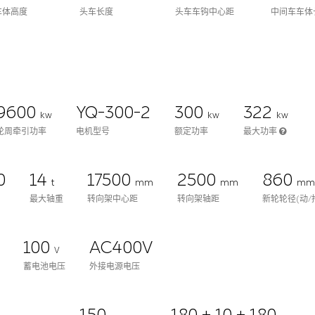
车体高度
头车长度
头车车钩中心距
中间车车体
9600
YQ-300-2
300
322
kw
kw
kw
轮周牵引功率
电机型号
额定功率
最大功率
0
14
17500
2500
860
t
mm
mm
m
最大轴重
转向架中心距
转向架轴距
新轮轮径(动/
100
AC400V
V
蓄电池电压
外接电源电压