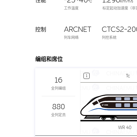
-25~40
1.296
性能
℃
km/h/s
工作温度
标定起动加速度（非
ARCNET
CTCS2-20
控制
列车网络
列控系统
编组和席位
Tc
1
16
全列编组
880
全列定员
WR 40