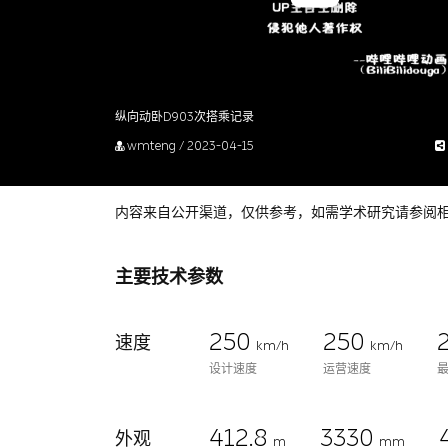
纵向动卧D903次搭乘记录
wmteng / 2023-04-15
内容来自公开渠道，仅供参考，如需学术研究请参阅
主要技术参数
250
250
速度
km/h
km/h
设计速度
运营速度
412.8
3330
外观
m
mm