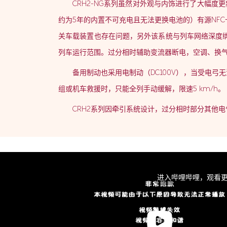
CRH2-NG系列虽然对外观与内饰进行了大幅
约为5年的内置不可充电且无法更换电池的）有源NF
关车载装置也存在问题，另外该系统与列车网络深度
列车运行范围。过分相时辅助变流器断电，空调、换
备用制动也采用电制动（DC100V），当受电弓
组或机车救援时，只能全列手动缓解，限速5 km/h。
CRH2系列因牵引系统设计，过分相时部分其他