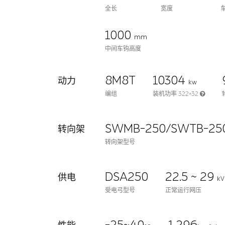
全长
宽度
1000
mm
中间车钩高度
8M8T
10304
动力
kw
编组
装机功率 322×32
SWMB-250/SWTB-25
转向架
转向架型号
DSA250
22.5 ~ 29
供电
kV
受电弓型号
正常运行网压