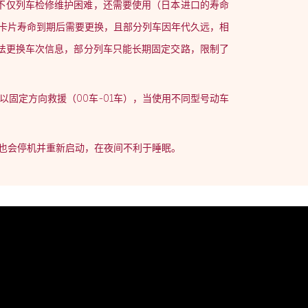
，不仅列车检修维护困难，还需要使用（日本进口的寿命
，卡片寿命到期后需要更换，且部分列车因年代久远，相
法更换车次信息，部分列车只能长期固定交路，限制了
以固定方向救援（00车-01车），当使用不同型号动车
调也会停机并重新启动，在夜间不利于睡眠。