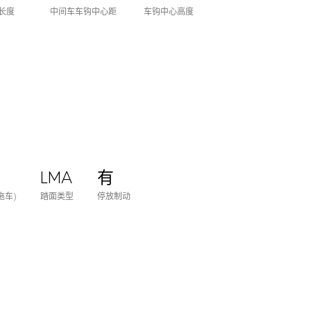
长度
中间车车钩中心距
车钩中心高度
LMA
有
m
拖车)
踏面类型
停放制动