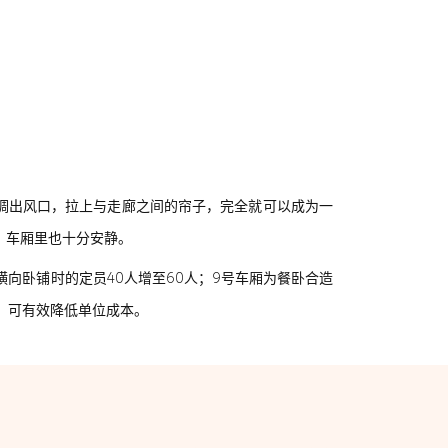
调出风口，拉上与走廊之间的帘子，完全就可以成为一
，车厢里也十分安静。
向卧铺时的定员40人增至60人；9号车厢为餐卧合造
%，可有效降低单位成本。