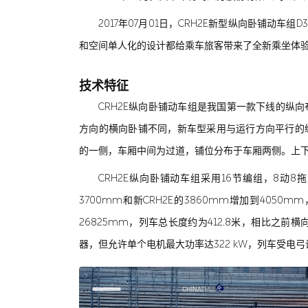
2017年07月01日，CRH2E新型纵向卧铺动
和空间单人化的设计都给乘车旅客带来了全新乘坐体
技术特征
CRH2E纵向卧铺动车组是我国第一款下线的纵
方向的横向卧铺不同，新车型采用与运行方向平行的
的一侧，车厢中间为过道，铺位分布于车厢两侧。上
CRH2E纵向卧铺动车组采用16节编组，8动8
3700mm和新CRH2E的3860mm增加到4050
26825mm，列车总长度约为412.8米，相比之前
器，但允许单个电机最大功率达322 kW，列车受电弓设