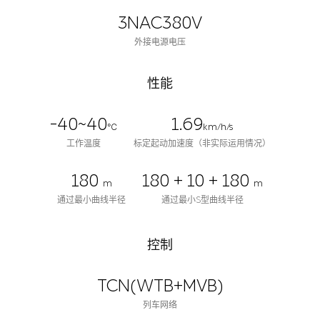
3NAC380V
外接电源电压
性能
-40~40
1.69
℃
km/h/s
工作温度
标定起动加速度（非实际运用情况）
180
180 + 10 + 180
m
m
通过最小曲线半径
通过最小S型曲线半径
控制
TCN(WTB+MVB)
列车网络