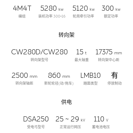
4M4T
5280
5120
300
kw
kw
kw
编组
装机功率 300×16
轮周牵引功率
额定功率
转向架
CW280D/CW280
15
17375
t
mm
转向架型号
最大轴重
转向架中心距
2500
860
LMB10
有
mm
mm
转向架轴距
新轮轮径(动/拖车)
踏面类型
停放制动
供电
DSA250
25 ~ 29
110
kV
V
受电弓型号
正常运行网压
蓄电池电压