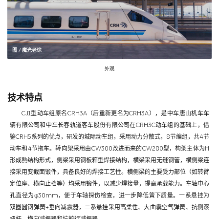
图 / 魔光老徐
外观
技术特点
CJ1型动车组原名CRH3A（后重新更名为CRH3A），是中车唐山机车车
辆有限公司和中车长春轨道客车股份有限公司在CRH3C动车组的基础上，借
鉴CRH5系列的优点，研发的城际动车组，采用动力分散式，8节编组，共4节
动车和4节拖车。转向架采用由CW300改进而来的CW280型，构架主体为H
形成熟结构形式，侧梁采用钢板箱型焊接结构，横梁采用无缝钢管，横侧梁连
接采用变截面锻件，具备良好的焊接工艺性。横侧梁的主要受力部位（如转臂
定位座、横向止挡等）均采用锻件，以减少焊接量，提高承载能力。车轴中心
孔直径为φ30mm，便于车轴探伤检查，进一步降低簧下质量。一系悬挂为
双圈圆钢弹簧+垂向减震器，二系悬挂采用高柔性、大曲囊空气弹簧、抗侧滚
扭杆、横向减振器和抗蛇行减振器。