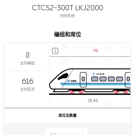
CTCS2-300T LKJ2000
列控系统
编组和席位
Mc
1
8
全列编组
616
全列定员
ZE 60
席位及数量
china-emu.cn