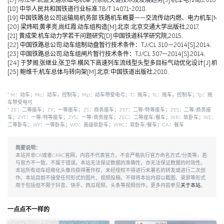
[17] 冯江华.轨道交通永磁电机牵引系统关键技术及发展趋势[J].机车电传动,2018(06):
[18] 中华人民共和国铁道行业标准.TB/T 1407.1-2018.
[19] 中国铁路总公司运输局机务部.铁路机车概要——交流传动内燃、电力机车[M].北京
[20] 梁炜昭,黄孝亮,尚红霞.动车组构造[M].北京:北京交通大学出版社,2017.
[21] 黄成荣.机车动力学若干问题研究[D].中国铁道科学研究院,2015.
[22] 中国铁路总公司.动车组制动盘暂行技术条件：TJ/CL 310—2014[S].2014.
[23] 中国铁路总公司.动车组闸片暂行技术条件：TJ/CL 307—2014[S].2014.
[24] 于梦阁,张继业,张卫华.横风下高速列车流线型头型多目标气动优化设计[J].机械工程学报,
[25] 鲍维千,机车总体与转向架[M].北京:中国铁道出版社,2010.
*
M：动车；Mc：动车，控制车；Mp：动车带受电弓；T：拖车；Tc：拖车，控制车；Tp：拖
车带受电弓
*
ZE：二等座车；ZY：一等座车；ZS：商务座车；ZET：二等/特等座车；ZES：二等/商务座
车；ZYT：一等/特等座车；ZYS：一等/商务座车；ZEC：二等座车/餐车；WR：软卧车；WE：
二等卧车；WY：一等卧车；WG：高级软卧车；WRC：软卧车/餐车；CA：餐车
简要说明：
本站并非CR或者CRRC官网，内容不代表官方，不会严格执行官方命名方式/分类等，若
与官方不一致，不属于错误。本站无法保证数据的准确性，亦无法保证数据的时效性。
本站所有动车组萌化头像均获得著作权，未经授权不得进行未署名的转发或进行二次创
作。本站目前不接受任何形式的图片、视频投稿。不得将本站内容以截图、录屏等形式
用于包括但不限于抖音、快手、西瓜视频、头条等视频创作。更多内容参见
关于本站
。
一点点不一样的