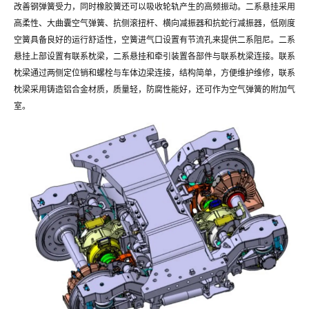
改善钢弹簧受力，同时橡胶簧还可以吸收轮轨产生的高频振动。二系悬挂采用
高柔性、大曲囊空气弹簧、抗侧滚扭杆、横向减振器和抗蛇行减振器，低刚度
空簧具备良好的运行舒适性，空簧进气口设置有节流孔来提供二系阻尼。二系
悬挂上部设置有联系枕梁，二系悬挂和牵引装置各部件与联系枕梁连接。联系
枕梁通过两侧定位销和螺栓与车体边梁连接，结构简单，方便维护维修，联系
枕梁采用铸造铝合金材质，质量轻，防腐性能好，还可作为空气弹簧的附加气
室。