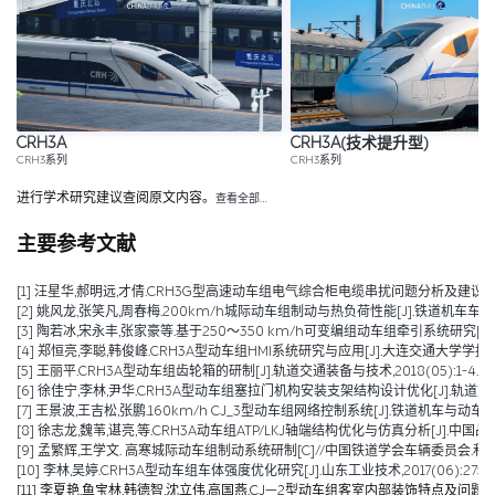
CRH3A
CRH3A(技术提升型)
CRH3系列
CRH3系列
进行学术研究建议查阅原文内容。
查看全部…
主要参考文献
[1] 汪星华,郝明远,才倩.CRH3G型高速动车组电气综合柜电缆串扰问题分析及建议措施[J].城
[2] 姚风龙,张笑凡,周春梅.200km/h城际动车组制动与热负荷性能[J].铁道机车车辆,2020,
[3] 陶若冰,宋永丰,张家豪等.基于250～350 km/h可变编组动车组牵引系统研究[J].机车
[4] 郑恒亮,李聪,韩俊峰.CRH3A型动车组HMI系统研究与应用[J].大连交通大学学报,2019,4
[5] 王丽平.CRH3A型动车组齿轮箱的研制[J].轨道交通装备与技术,2018(05):1-4.
[6] 徐佳宁,李林,尹华.CRH3A型动车组塞拉门机构安装支架结构设计优化[J].轨道交通装备与
[7] 王景波,王吉松,张鹏.160km/h CJ_3型动车组网络控制系统[J].铁道机车与动车,2017(1
[8] 徐志龙,魏苇,谌亮,等.CRH3A动车组ATP/LKJ轴端结构优化与仿真分析[J].中国战略新兴
[9] 孟繁辉,王学文. 高寒城际动车组制动系统研制[C]//中国铁道学会车辆委员会.
[10] 李林,吴婷.CRH3A型动车组车体强度优化研究[J].山东工业技术,2017(06):275-27
[11] 李夏艳,鱼宝林,韩德智,沈立伟,高国燕.CJ—2型动车组客室内部装饰特点及问题分析[J].铁