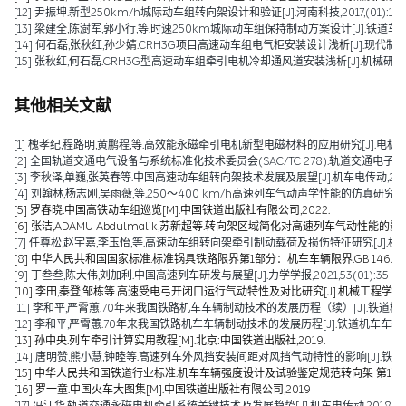
[12] 尹振坤.新型250km/h城际动车组转向架设计和验证[J].河南科技,2017,(01):115-1
[13] 梁建全,陈澍军,郭小行,等.时速250km城际动车组保持制动方案设计[J].铁道车辆,2015,
[14] 何石磊,张秋红,孙少婧.CRH3G项目高速动车组电气柜安装设计浅析[J].现代制造技术与
[15] 张秋红,何石磊.CRH3G型高速动车组牵引电机冷却通风道安装浅析[J].机械研究与应用,2
其他相关文献
[1] 槐孝纪,程路明,黄鹏程,等.高效能永磁牵引电机新型电磁材料的应用研究[J].电机技术,202
[2] 全国轨道交通电气设备与系统标准化技术委员会(SAC/TC 278).轨道交通电子设备 
[3] 李秋泽,单巍,张英春等.中国高速动车组转向架技术发展及展望[J].机车电传动,2023(0
[4] 刘翰林,杨志刚,吴雨薇,等.250～400 km/h高速列车气动声学性能的仿真研究[J].铁道
[5] 罗春晓.中国高铁动车组巡览[M].中国铁道出版社有限公司,2022.
[6] 张洁,ADAMU Abdulmalik,苏新超等.转向架区域简化对高速列车气动性能的影响（英文）[J].Jou
[7] 任尊松,赵宇嘉,李玉怡,等.高速动车组转向架牵引制动载荷及损伤特征研究[J].机械工程学报,
[8] 中华人民共和国国家标准.标准锅具铁路限界第1部分：机车车辆限界.GB 146.1-2
[9] 丁叁叁,陈大伟,刘加利.中国高速列车研发与展望[J].力学学报,2021,53(01):35-50
[10] 李田,秦登,邹栋等.高速受电弓开闭口运行气动特性及对比研究[J].机械工程学报,2020,
[11] 李和平,严霄蕙.70年来我国铁路机车车辆制动技术的发展历程（续）[J].铁道机车车辆,20
[12] 李和平,严霄蕙.70年来我国铁路机车车辆制动技术的发展历程[J].铁道机车车辆,2019,
[13] 孙中央.列车牵引计算实用教程[M].北京:中国铁道出版社,2019.
[14] 唐明赞,熊小慧,钟睦等.高速列车外风挡安装间距对风挡气动特性的影响[J].铁道科学与工
[15] 中华人民共和国铁道行业标准.机车车辆强度设计及试验鉴定规范转向架 第1部分:转向架构架
[16] 罗一童.中国火车大图集[M].中国铁道出版社有限公司,2019