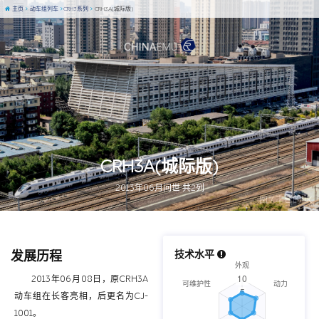
主页
动车组列车
CRH3系列
CRH3A(城际版)
CRH3A(城际版)
2013年06月问世 共2列
图 / 丰台的8K
发展历程
技术水平
2013年06月08日，原CRH3A
动车组在长客亮相，后更名为CJ-
1001。