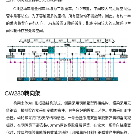
CJ1型动车组全部车厢均为二等座车，2+2布置，中间较大的走廊空间运
营中乘客站立。为了容纳更多的座椅，所有座位均不能旋转，因此，有约一半
的乘客将背向运行方向。04车设置无障碍设施，配备空间较大的无障碍卫生
间和轮椅存放处等空间。
CW280转向架
构架主体为H形成熟结构形式，侧梁采用钢板箱型焊接结构，横梁采用无
缝钢管，横侧梁连接采用变截面锻件，具备良好的焊接工艺性。电机采用刚性
悬挂，齿轮箱采用C形支架结构悬挂。一系悬挂采用双圈螺旋钢弹簧和垂向减
振器，在钢弹簧下部安装60mm厚的橡胶叠层弹簧，在较大一系垂向挠度变
化时，较厚的橡胶簧能够有效减少轴箱上部弹簧座倾斜对钢弹簧产生的偏移，