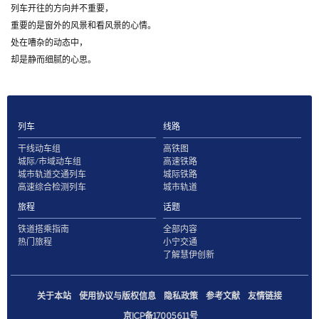
列车开往的方向并不重要，
重要的是窗外的风景和看风景的心情。
处在嘈杂的动态中，
却是静而细腻的心思。
列车
线路
干线动车组
高铁图
城际/市域动车组
高速铁路
城市轨道交通列车
城际铁路
高速综合检测列车
城市轨道
旅程
话题
铁道搭乘指南
全部内容
热门旅程
小宁交通
了解慧伊创新
关于本站
使用协议与版权信息
隐私政策
参考文献
友情链接
京ICP备17005611号