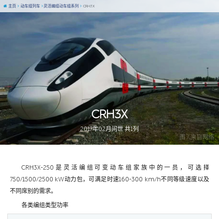
主页
动车组列车
灵活编组动车组系列
CRH3X
CRH3X
2017年02月问世 共1列
图 / 来自网络
CRH3X-250是灵活编组可变动车组家族中的一员，可选择
750/1500/2500 kW动力包，可满足时速160-300 km/h不同等级速度以及
不同席别的需求。
各类编组类型功率