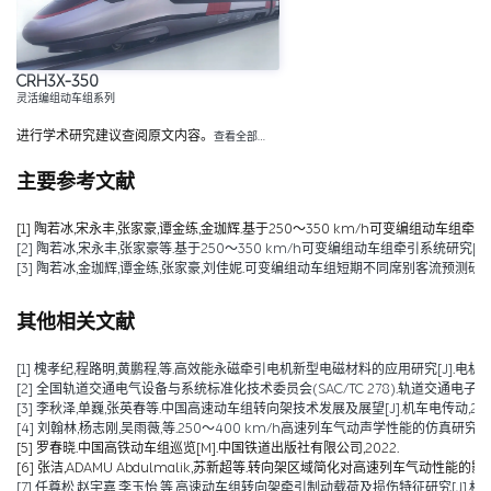
CRH3X-350
灵活编组动车组系列
进行学术研究建议查阅原文内容。
查看全部…
主要参考文献
[1] 陶若冰,宋永丰,张家豪,谭金练,金珈辉.基于250～350 km/h可变编组动车组牵引系统研
[2] 陶若冰,宋永丰,张家豪等.基于250～350 km/h可变编组动车组牵引系统研究[J].机车
[3] 陶若冰,金珈辉,谭金练,张家豪,刘佳妮.可变编组动车组短期不同席别客流预测研究[J].铁道
其他相关文献
[1] 槐孝纪,程路明,黄鹏程,等.高效能永磁牵引电机新型电磁材料的应用研究[J].电机技术,202
[2] 全国轨道交通电气设备与系统标准化技术委员会(SAC/TC 278).轨道交通电子设备 
[3] 李秋泽,单巍,张英春等.中国高速动车组转向架技术发展及展望[J].机车电传动,2023(0
[4] 刘翰林,杨志刚,吴雨薇,等.250～400 km/h高速列车气动声学性能的仿真研究[J].铁道
[5] 罗春晓.中国高铁动车组巡览[M].中国铁道出版社有限公司,2022.
[6] 张洁,ADAMU Abdulmalik,苏新超等.转向架区域简化对高速列车气动性能的影响（英文）[J].Jou
[7] 任尊松,赵宇嘉,李玉怡,等.高速动车组转向架牵引制动载荷及损伤特征研究[J].机械工程学报,