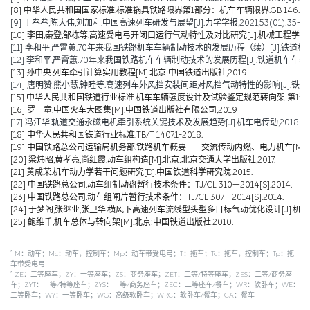
[8] 中华人民共和国国家标准.标准锅具铁路限界第1部分：机车车辆限界.GB 146.1-2
[9] 丁叁叁,陈大伟,刘加利.中国高速列车研发与展望[J].力学学报,2021,53(01):35-50
[10] 李田,秦登,邹栋等.高速受电弓开闭口运行气动特性及对比研究[J].机械工程学报,2020,
[11] 李和平,严霄蕙.70年来我国铁路机车车辆制动技术的发展历程（续）[J].铁道机车车辆,20
[12] 李和平,严霄蕙.70年来我国铁路机车车辆制动技术的发展历程[J].铁道机车车辆,2019,
[13] 孙中央.列车牵引计算实用教程[M].北京:中国铁道出版社,2019.
[14] 唐明赞,熊小慧,钟睦等.高速列车外风挡安装间距对风挡气动特性的影响[J].铁道科学与工
[15] 中华人民共和国铁道行业标准.机车车辆强度设计及试验鉴定规范转向架 第1部分:转向架构架
[16] 罗一童.中国火车大图集[M].中国铁道出版社有限公司,2019
[17] 冯江华.轨道交通永磁电机牵引系统关键技术及发展趋势[J].机车电传动,2018(06):
[18] 中华人民共和国铁道行业标准.TB/T 1407.1-2018.
[19] 中国铁路总公司运输局机务部.铁路机车概要——交流传动内燃、电力机车[M].北京
[20] 梁炜昭,黄孝亮,尚红霞.动车组构造[M].北京:北京交通大学出版社,2017.
[21] 黄成荣.机车动力学若干问题研究[D].中国铁道科学研究院,2015.
[22] 中国铁路总公司.动车组制动盘暂行技术条件：TJ/CL 310—2014[S].2014.
[23] 中国铁路总公司.动车组闸片暂行技术条件：TJ/CL 307—2014[S].2014.
[24] 于梦阁,张继业,张卫华.横风下高速列车流线型头型多目标气动优化设计[J].机械工程学报,
[25] 鲍维千,机车总体与转向架[M].北京:中国铁道出版社,2010.
*
M：动车；Mc：动车，控制车；Mp：动车带受电弓；T：拖车；Tc：拖车，控制车；Tp：拖
车带受电弓
*
ZE：二等座车；ZY：一等座车；ZS：商务座车；ZET：二等/特等座车；ZES：二等/商务座
车；ZYT：一等/特等座车；ZYS：一等/商务座车；ZEC：二等座车/餐车；WR：软卧车；WE：
二等卧车；WY：一等卧车；WG：高级软卧车；WRC：软卧车/餐车；CA：餐车