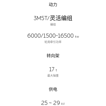
动力
3M5T/灵活编组
编组
6000/1500-16500
kw
轮周牵引功率
转向架
17
t
最大轴重
供电
25 ~ 29
kV