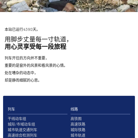
本站已运行4398天。
用脚步丈量每一寸轨道，
用心灵享受每一段旅程
列车开往的方向并不重要，
重要的是窗外的风景和看风景的心情。
处在嘈杂的动态中，
却是静而细腻的心思。
列车
线路
干线动车组
高铁图
城际/市域动车组
高速铁路
城市轨道交通列车
城际铁路
高速综合检测列车
城市轨道