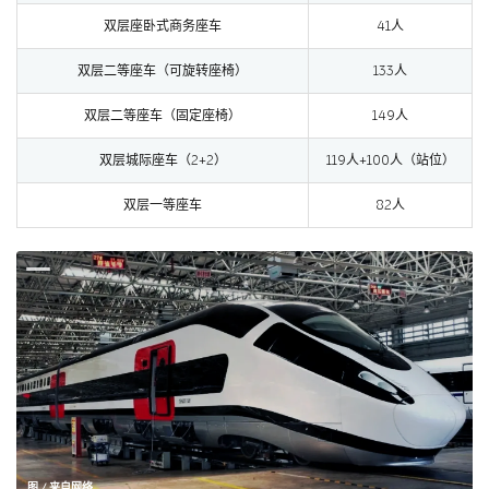
双层座卧式商务座车
41人
双层二等座车（可旋转座椅）
133人
双层二等座车（固定座椅）
149人
双层城际座车（2+2）
119人+100人（站位）
双层一等座车
82人
图 / 来自网络