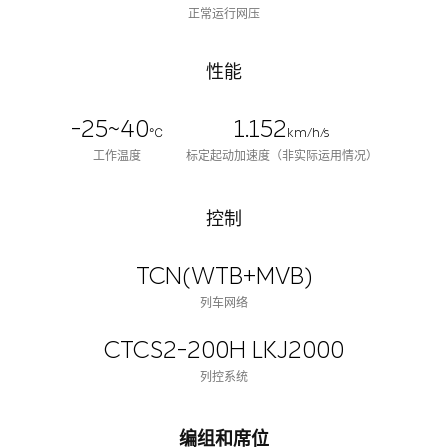
正常运行网压
性能
-25~40
1.152
℃
km/h/s
工作温度
标定起动加速度（非实际运用情况）
控制
TCN(WTB+MVB)
列车网络
CTCS2-200H LKJ2000
列控系统
编组和席位