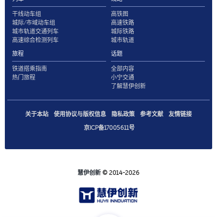
干线动车组
高铁图
城际/市域动车组
高速铁路
城市轨道交通列车
城际铁路
高速综合检测列车
城市轨道
旅程
话题
铁道搭乘指南
全部内容
热门旅程
小宁交通
了解慧伊创新
关于本站
使用协议与版权信息
隐私政策
参考文献
友情链接
京ICP备17005611号
慧伊创新
© 2014-2026