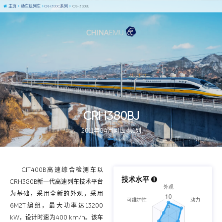
主页
动车组列车
CRH380C系列
CRH380BJ
CRH380BJ
2011年04月问世 共1列
图 / DF4B-2274
CIT400B高速综合检测车以
技术水平
CRH380B新一代高速列车技术平台
为基础，采用全新的外观，采用
6M2T编组，最大功率达13200
kW，设计时速为400 km/h。该车