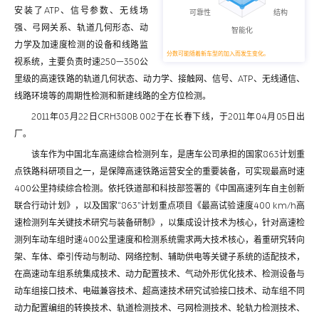
安装了ATP、信号参数、无线场
强、弓网关系、轨道几何形态、动
力学及加速度检测的设备和线路监
分数可能随着新车型的加入而发生变化。
视系统，主要负责时速250—350公
里级的高速铁路的轨道几何状态、动力学、接触网、信号、ATP、无线通信、
线路环境等的周期性检测和新建线路的全方位检测。
2011年03月22日CRH380B 002于在长春下线，于2011年04月05日出
厂。
该车作为中国北车高速综合检测列车，是唐车公司承担的国家863计划重
点铁路科研项目之一，是保障高速铁路运营安全的重要装备，可实现最高时速
400公里持续综合检测。依托铁道部和科技部签署的《中国高速列车自主创新
联合行动计划》，以及国家“863”计划重点项目《最高试验速度400 km/h高
速检测列车关键技术研究与装备研制》，以集成设计技术为核心，针对高速检
测列车动车组时速400公里速度和检测系统需求两大技术核心，着重研究转向
架、车体、牵引传动与制动、网络控制、辅助供电等关键子系统的适配技术，
在高速动车组系统集成技术、动力配置技术、气动外形优化技术、检测设备与
动车组接口技术、电磁兼容技术、超高速技术研究试验接口技术、动车组不同
动力配置编组的转换技术、轨道检测技术、弓网检测技术、轮轨力检测技术、