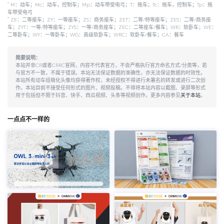
*
M：动车；Mc：动车，控制车；Mp：动车带受电弓；T：拖车；Tc：拖车，控制车；Tp：拖
车带受电弓
*
ZE：二等座车；ZY：一等座车；ZS：商务座车；ZET：二等/特等座车；ZES：二等/商务座
车；ZYT：一等/特等座车；ZYS：一等/商务座车；ZEC：二等座车/餐车；WR：软卧车；WE：
二等卧车；WY：一等卧车；WG：高级软卧车；WRC：软卧车/餐车；CA：餐车
简要说明：
本站并非CR或者CRRC官网，内容不代表官方，不会严格执行官方命名方式/分类等，若
与官方不一致，不属于错误。本站无法保证数据的准确性，亦无法保证数据的时效性。
本站所有动车组萌化头像均获得著作权，未经授权不得进行未署名的转发或进行二次创
作。本站目前不接受任何形式的图片、视频投稿。不得将本站内容以截图、录屏等形式
用于包括但不限于抖音、快手、西瓜视频、头条等视频创作。更多内容参见
关于本站
。
一点点不一样的