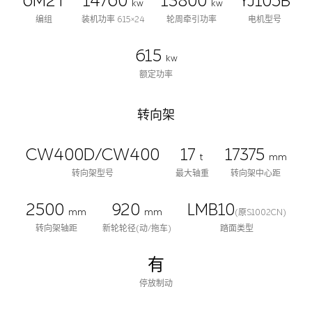
6M2T
14760
13800
YJ105B
kw
kw
编组
装机功率 615×24
轮周牵引功率
电机型号
615
kw
额定功率
转向架
CW400D/CW400
17
17375
t
mm
转向架型号
最大轴重
转向架中心距
2500
920
LMB10
mm
mm
(原S1002CN)
转向架轴距
新轮轮径(动/拖车)
踏面类型
有
停放制动