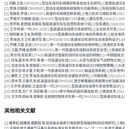
[1] 刘鹏,王凯.CRH380CL型动车组列车网络控制系统自主化研究[J].智慧轨道交通,2024,6
[2] 李强,刘国梁.CRH380CL型动车组网络系统架构与功能简析[J].科技创新与应用,2017,(31):49-
[3] 常振臣,李强.CRH380CL高速列车网络控制系统[J].电力机车与城轨车辆,2017,40(03):1-5.DOI
[4] 罗振宇,华婧楠.浅谈CRH380C型动车组TCMS系统[J].通讯世界,2016(17):269-27
[5] 邢学彬,袁德强,常振臣.智能高速列车信息感知系统介绍[J].信息通信,2016(06):107
[6] 王华伟.新一代CRH 380CL型高速动车组牵引系统研究[J].企业技术开发,2014,33(3
[7] 相阿峰,余卫龙,陈明慧.CRH380B型高寒动车组牵引电机防寒技术[J].机车电传动,2014
[8] 李海浪,王卫东,康洪军,等.CRH380B-002高速综合检测列车总体架构设计[J].铁道建筑,2
[9] 乔峰,亢磊,沈迪.CRH380CL新一代高速动车组制动系统研制[J].铁道机车车辆,2013,33
[10] 亢磊,乔峰,赵杨坤.CRH380CL新一代高速动车组制动系统安全性[J].铁道机车车辆,2013
[11] 陈乐恒,张凯荣.CIT400高速综合智能检测列车动车组的研制[C]//中国智能交
[12] 邓海,夏东伟,尹华,等.新一代高速动车组380CL头型与原型车气动特性比较[J].大连交通
[13] 沈迪,田永洙,常振臣.CRH380CL型高速列车车载自动过分相控制策略[J].大连交通大学学
[14] 张文忠,哈大雷,王乾.新一代高速动车组CRH380C轴温监测系统[J].机车电传动,2012(
[15] 康熊,王卫东,李海浪.高速综合检测列车关键技术研究[J].中国铁路,2012(10):3-7.
[16] 廖乡萍,王泰杰,朱进.高速动车组CRH380C真空断路器应用故障分析及解决措施[J].电
[17] 王华伟,常振臣,王金田.新一代CRH380CL型高速动车组牵引系统参数设计[J].机车电传
[18] 刘文宽,苏广才,汤宏群,等.YJ105A牵引电机机座的铸造技术[J].铸造技术,2012,33(01
[19] 王华伟,田永洙,常振臣.无拍频控制技术在新一代CRH380CL型高速动车组上的应用[J].
其他相关文献
[1] 槐孝纪,程路明,黄鹏程,等.高效能永磁牵引电机新型电磁材料的应用研究[J].电机技术,202
[2] 全国轨道交通电气设备与系统标准化技术委员会(SAC/TC 278).轨道交通电子设备 