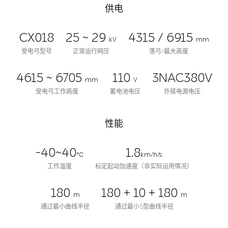
供电
CX018
25 ~ 29
4315 / 6915
kV
mm
受电弓型号
正常运行网压
落弓/最大高度
4615 ~ 6705
110
3NAC380V
mm
V
受电弓工作高度
蓄电池电压
外接电源电压
性能
-40~40
1.8
℃
km/h/s
工作温度
标定起动加速度（非实际运用情况）
180
180 + 10 + 180
m
m
通过最小曲线半径
通过最小S型曲线半径