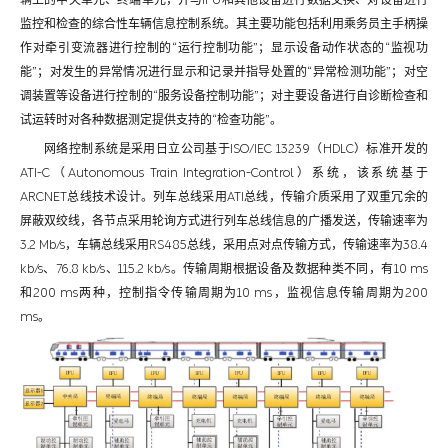
监控和检查的综合性车辆信息控制系统。其主要功能包括利用乘务员主手柄操
作对牵引变流器进行控制的“运行控制功能”；显示设备动作状态的“监视功
能”；对发生的异常情况进行显示和记录并指导处置的“异常检测功能”；对空
调装置等设备进行控制的“服务设备控制功能”；对主要设备进行自诊断检查和
试运转时对各种数据测定提供支持的“检查功能”。
网络控制系统是采用日立公司基于ISO/IEC 13239（HDLC）标准开发的
ATI-C（Autonomous Train Integration-Control）系统，该系统基于
ARCNET总线技术设计。列车总线采用ATI总线，传输介质采用了双重冗余的
屏蔽双绞线，各节点采用轮询方式进行列车总线信息的广播发送，传输速率为
3.2 Mb/s，车辆总线采用RS485总线，采用点对点传输方式，传输速率为38.4
kb/s、76.8 kb/s、115.2 kb/s。传输周期根据设备及数据种类不同，有10 ms
和200 ms两种，控制指令传输周期为10 ms，监视信息传输周期为200
ms。