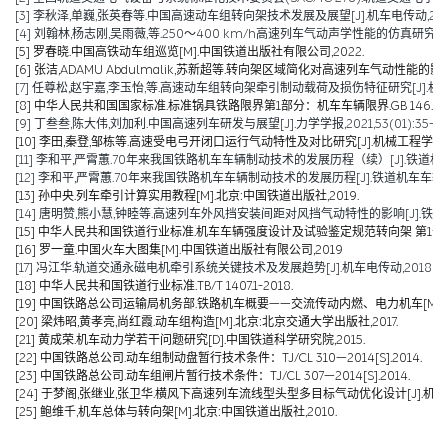
[3] 李秋泽,单巍,张英春等.中国高速动车组转向架技术发展及展望[J].机车电传动,2023(0
[4] 刘翰林,杨志刚,吴雨薇,等.250～400 km/h高速列车气动声学性能的仿真研究[J].铁道
[5] 罗春晓.中国高铁动车组巡览[M].中国铁道出版社有限公司,2022.
[6] 张洁,ADAMU Abdulmalik,苏新超等.转向架区域简化对高速列车气动性能的影响（英文）[J].Jou
[7] 任尊松,赵宇嘉,李玉怡,等.高速动车组转向架牵引制动载荷及损伤特征研究[J].机械工程学报,
[8] 中华人民共和国国家标准.标准锅具铁路限界第1部分：机车车辆限界.GB 146.1-2
[9] 丁叁叁,陈大伟,刘加利.中国高速列车研发与展望[J].力学学报,2021,53(01):35-50
[10] 李田,秦登,邹栋等.高速受电弓开闭口运行气动特性及对比研究[J].机械工程学报,2020,
[11] 李和平,严霄蕙.70年来我国铁路机车车辆制动技术的发展历程（续）[J].铁道机车车辆,20
[12] 李和平,严霄蕙.70年来我国铁路机车车辆制动技术的发展历程[J].铁道机车车辆,2019,
[13] 孙中央.列车牵引计算实用教程[M].北京:中国铁道出版社,2019.
[14] 唐明赞,熊小慧,钟睦等.高速列车外风挡安装间距对风挡气动特性的影响[J].铁道科学与工
[15] 中华人民共和国铁道行业标准.机车车辆强度设计及试验鉴定规范转向架 第1部分:转向架构架
[16] 罗一童.中国火车大图集[M].中国铁道出版社有限公司,2019
[17] 冯江华.轨道交通永磁电机牵引系统关键技术及发展趋势[J].机车电传动,2018(06):
[18] 中华人民共和国铁道行业标准.TB/T 1407.1-2018.
[19] 中国铁路总公司运输局机务部.铁路机车概要——交流传动内燃、电力机车[M].北京
[20] 梁炜昭,黄孝亮,尚红霞.动车组构造[M].北京:北京交通大学出版社,2017.
[21] 黄成荣.机车动力学若干问题研究[D].中国铁道科学研究院,2015.
[22] 中国铁路总公司.动车组制动盘暂行技术条件：TJ/CL 310—2014[S].2014.
[23] 中国铁路总公司.动车组闸片暂行技术条件：TJ/CL 307—2014[S].2014.
[24] 于梦阁,张继业,张卫华.横风下高速列车流线型头型多目标气动优化设计[J].机械工程学报,
[25] 鲍维千,机车总体与转向架[M].北京:中国铁道出版社,2010.