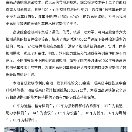
车辆动态响应测试技术、通讯及信号检测技术、综合检测技术等十二个方面取
得重大创新成果，具备400 km/h持续检测运行能力，通过将4台拖车转向架
更换为动车转向架，该车还能进行450km/h以上的超高速试验。为今后我国
更高速度等级的高速列车技术研究提供了平台。
高速综合检测列车集成了通信、信号、轨道、动力学、弓网及综合等六大
检测系统的数百种检测设备，解决了满足时速400公里速度下各种检测设备的
结构、强度、EMC等性能和布局匹配，满足了检测系统的高速、实时、同步
检测需求，实现了对车体、构架、轮对应力载荷和气动载荷等列车性能在不同
速度、不同服役条件下的实时跟踪检测，填补了国内外时速400公里等级高速
检测列车技术上的空白，为我国高速列车相关理论与技术的持续发展提供了数
据获取与验证手段。
本项目获发明专利10余项，发表科技论文30余篇，成果获中国铁道学会
科技特等奖，项目成果已累计检测线路160.3万公里，为我国高速铁路安全运
行和高速路网的能力保持提供了强有力的运维支持和保障。
01车为通信、信号检测车，02车为接触网和综合检测车，03车为轨道、
动力学检测车，04车为会议车，05车为设备车，06车为餐车，07车为卧铺
车，08车为试验车。