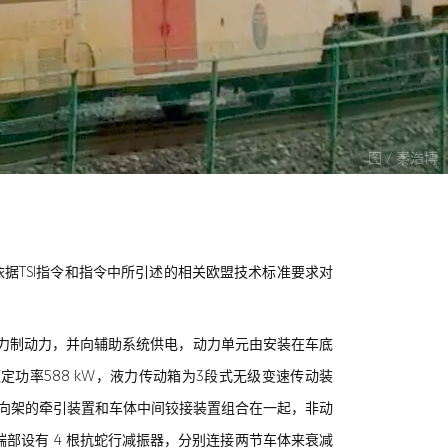
图 / 秦浩博
莱茵依据TSI指令和指令中所引述的相关欧盟技术标准要求对
液力制动力，并向辅助系统供电，动力单元由安装在车底
功率588 kW，液力传动箱为3段式无级变速传动装
。非动力转向架的牵引装置和车体中间铰接装置组合在一起，非动
部设有 4 根抗蛇行减振器，分别连接两节车体来衰减