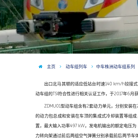
主页
动车组列车
中车株洲动车组系列
出口北马其顿的适应低站台时速140 km/h铰接式
动车组的TSI符合性进行相关认证工作，于2017年6
ZDMU01型动车组含有2套动力单元，分别安
的动力包总成和安装在车顶的集成式冷却装置等组成，
置，最大输入功率497 kW，发电机输出的额定电压为 3
力转向架通过前后两组空气弹簧分别承载前后两节车体