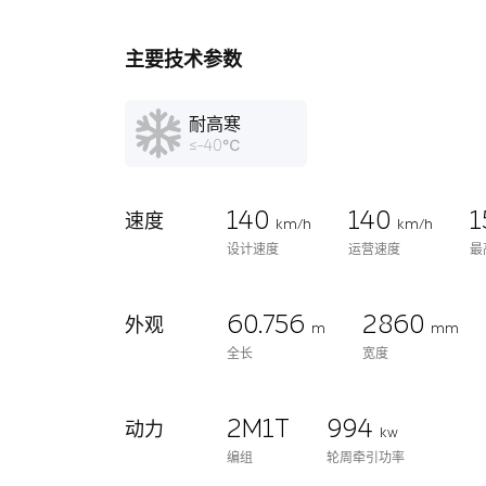
主要技术参数
耐高寒
≤-40℃
140
140
速度
km/h
km/h
设计速度
运营速度
最
60.756
2860
外观
m
mm
全长
宽度
2M1T
994
动力
kw
编组
轮周牵引功率