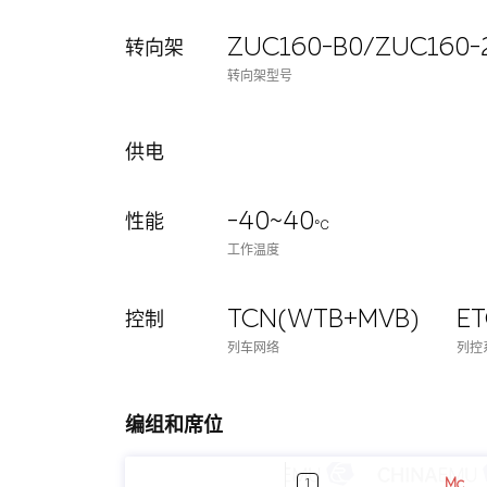
ZUC160-B0/ZUC160-
转向架
转向架型号
供电
-40~40
性能
℃
工作温度
TCN(WTB+MVB)
E
控制
列车网络
列控
编组和席位
Mc
1