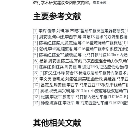
进行学术研究建议查阅原文内容。
查看全部…
主要参考文献
[1] 李辉,饶攀,刘琪,等.市域C型动车组高压电器箱研究[J].电
[2] 周安德,何中建,李西宁,等.满足TSI要求的双流制铰接式城
[3] 陈喜红,陈席文,黄志雄,等.CJ6型城际动车组概述[J].电力
[4] 张帆,李卓亮,嵇道君,等.CJ6型动车组牵引系统冗余技术研
[5] 陈喜红,陈爱军,魏晓斌,等.北马其顿时速140km内燃液力
[6] 杨颖,周安德,陈三猛,齐彪.马来西亚混合动力米轨动车组关
[7] 陈喜红,谢红兵,周安德,等.通过TSI认证适应低站台的时速
[8] [1]罗汉,汪林峰.符合TSI标准双层动车组转向架技术方案研究[J].新
[9] 李文勇,曹晓龙,刘盛强,周美旺,曲贵政,类延磊.马来西
[10] 吕志龙,周安德,李西宁.马来西亚ETS米轨干线动车组概述
[11] 高彬,祝贺,易兴利,等.200 km/h速度等级双层动车
[12] 张麒,李冠军,颜志军.马其顿内燃动车组ZUC160-B型转
[13] 钟源,陈喜红,李冠军,等.马来西亚动车组ZUA120型米轨转向架的
其他相关文献