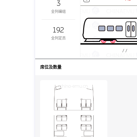
3
全列编组
192
全列定员
/ /
席位及数量
china-emu.cn