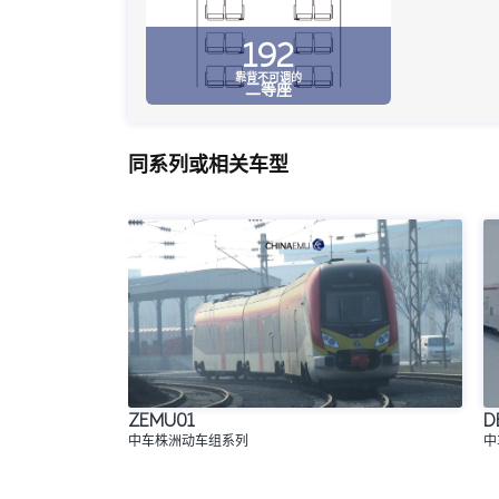
192
靠背不可调的
二等座
同系列或相关车型
ZEMU01
D
中车株洲动车组系列
中