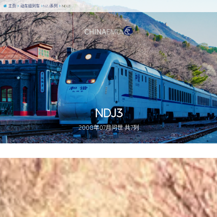
主页
动车组列车
NZJ系列
NDJ3
NDJ3
2008年07月问世 共7列
图 / DF4B-2274