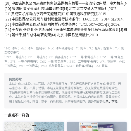
[19] 中国铁路总公司运输局机务部.铁路机车概要——交流传动内燃、电力机车[M].北京
[20] 梁炜昭,黄孝亮,尚红霞.动车组构造[M].北京:北京交通大学出版社,2017.
[21] 黄成荣.机车动力学若干问题研究[D].中国铁道科学研究院,2015.
[22] 中国铁路总公司.动车组制动盘暂行技术条件：TJ/CL 310—2014[S].2014.
[23] 中国铁路总公司.动车组闸片暂行技术条件：TJ/CL 307—2014[S].2014.
[24] 于梦阁,张继业,张卫华.横风下高速列车流线型头型多目标气动优化设计[J].机械工程学报,
[25] 鲍维千,机车总体与转向架[M].北京:中国铁道出版社,2010.
*
M：动车；Mc：动车，控制车；Mp：动车带受电弓；T：拖车；Tc：拖车，控制车；Tp：拖
车带受电弓
*
ZE：二等座车；ZY：一等座车；ZS：商务座车；ZET：二等/特等座车；ZES：二等/商务座
车；ZYT：一等/特等座车；ZYS：一等/商务座车；ZEC：二等座车/餐车；WR：软卧车；WE：
二等卧车；WY：一等卧车；WG：高级软卧车；WRC：软卧车/餐车；CA：餐车
简要说明：
本站并非CR或者CRRC官网，内容不代表官方，不会严格执行官方命名方式/分类等，若
与官方不一致，不属于错误。本站无法保证数据的准确性，亦无法保证数据的时效性。
本站所有动车组萌化头像均获得著作权，未经授权不得进行未署名的转发或进行二次创
作。本站目前不接受任何形式的图片、视频投稿。不得将本站内容以截图、录屏等形式
用于包括但不限于抖音、快手、西瓜视频、头条等视频创作。更多内容参见
关于本站
。
一点点不一样的