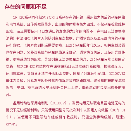
存在的问题和不足
CRH2C系列同样继承了CRH2系列存在的问题，采用较为落后的列车网络
和电气系统，且传感器数量少，出现故障时排查极为困难。不仅列车检修维护
困难，而且需要使用（日本进口的寿命约为5年的内置不可充电且无法更换电
池的）有源NFC卡片写入包括列车车次数据、广播信息以及显示屏内容的列车
运行数据，卡片寿命到期后需要更换，且部分列车因年代久远，相关车载装置
也存在问题，另外该系统与列车网络深度绑定，通信协议落后，且使用光纤传
输，更换系统较为困难，导致列车无法更换车次信息，部分列车只能长期固定
交路，加之CRH2C的结构存在诸多缺陷且无法准确判断故障，检修难度大，
运用成本高，导致其无法胜任长距离交路，限制了列车运行范围。DC100V以
车体为负极，容易发生因各种意外情况导致的短路跳闸。过分相时辅助变流器
断电，空调、换气系统和空压机等会停止工作，重新启动时会发出额外的噪
音。
备用制动也采用电制动（DC100V），当受电弓无法取电且蓄电池无电的
情况下无法缓解制动，只能使用同型号同批次列车以固定方向救援（00车-01
车），当使用不同型号动车组或机车救援时，只能全列手动缓解，限速5
km/h。