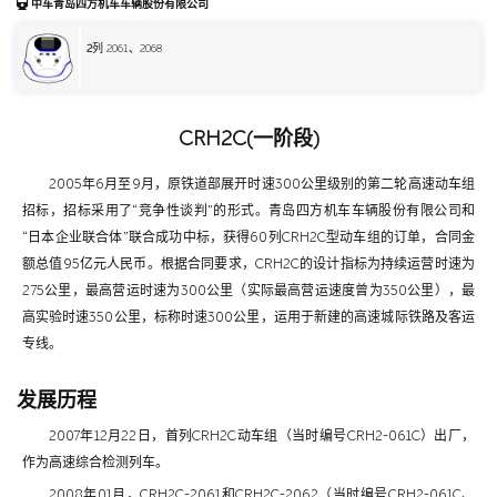
中车青岛四方机车车辆股份有限公司
2
列 2061、2068
CRH2C(一阶段)
2005年6月至9月，原铁道部展开时速300公里级别的第二轮高速动车组
招标，招标采用了“竞争性谈判”的形式。青岛四方机车车辆股份有限公司和
“日本企业联合体”联合成功中标，获得60列CRH2C型动车组的订单，合同金
额总值95亿元人民币。根据合同要求，CRH2C的设计指标为持续运营时速为
275公里，最高营运时速为300公里（实际最高营运速度曾为350公里），最
高实验时速350公里，标称时速300公里，运用于新建的高速城际铁路及客运
专线。
发展历程
2007年12月22日，首列CRH2C动车组（当时编号CRH2-061C）出厂，
作为高速综合检测列车。
2008年01月，CRH2C-2061和CRH2C-2062（当时编号CRH2-061C、