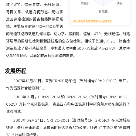
装了ATP、信号参数、无线场强、
弓网关系、轨道几何形态、动力学
及加速度检测的设备和线路监视系
分数可能随着新车型的加入而发生变化。
统，主要负责时速250—350公里级
的高速铁路的轨道几何状态、动力学、接触网、信号、ATP、无线通信、线路
环境等的周期性检测和新建线路的全方位检测。相较于普通CRH2C，综合检
测车释放了牵引系统余量，电机最大功率由300 kW释放至342 kW，总功率
达8208 kW，以满足较高速度测试的需要。
发展历程
2007年12月22日，首列CRH2C动车组（当时编号CRH2-061C）出厂，
作为高速综合检测列车。
2008年01月，CRH2C-2061和CRH2C-2062（当时编号CRH2-061C、
062C）开往北京环铁铁道，青岛四方和中国铁道科学研究院对动车组进行了
试验测试。
2008年04月24日，CRH2C-2061（当时编号CRH2-061C）在京津城际
铁路上进行高速测试，其最高时速达到近370公里，打破了“中华之星”创造的
321.5公里时速纪录。