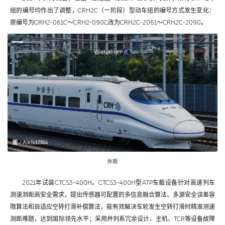
组的编号均作出了调整，CRH2C（一阶段）型动车组的编号方式发生变化：
原编号为CRH2-061C～CRH2-090C改为CRH2C-2061～CRH2C-2090。
图 / Aiklld2364
外观
2021年试装CTCS3-400H。CTCS3-400H型ATP车载设备针对高速列车
测速测距高安全需求，提出传感器可配置的多信息融合算法、多源安全误差容
限算法和自适应空转打滑补偿算法，能有效解决车轮发生空转打滑时精准测速
测距难题，达到国际领先水平；采用并列系冗余设计，主机、TCR等设备故障