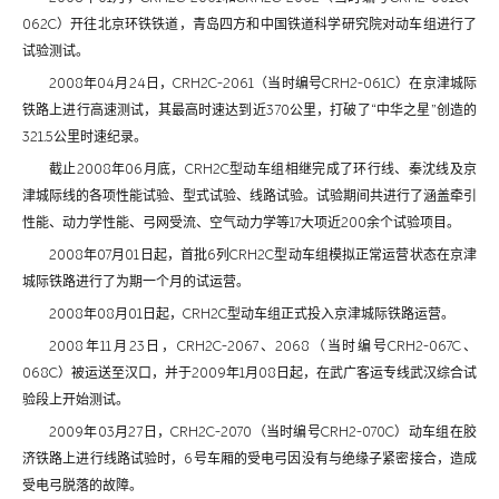
062C）开往北京环铁铁道，青岛四方和中国铁道科学研究院对动车组进行了
试验测试。
2008年04月24日，CRH2C-2061（当时编号CRH2-061C）在京津城际
铁路上进行高速测试，其最高时速达到近370公里，打破了“中华之星”创造的
321.5公里时速纪录。
截止2008年06月底，CRH2C型动车组相继完成了环行线、秦沈线及京
津城际线的各项性能试验、型式试验、线路试验。试验期间共进行了涵盖牵引
性能、动力学性能、弓网受流、空气动力学等17大项近200余个试验项目。
2008年07月01日起，首批6列CRH2C型动车组模拟正常运营状态在京津
城际铁路进行了为期一个月的试运营。
2008年08月01日起，CRH2C型动车组正式投入京津城际铁路运营。
2008年11月23日，CRH2C-2067、2068（当时编号CRH2-067C、
068C）被运送至汉口，并于2009年1月08日起，在武广客运专线武汉综合试
验段上开始测试。
2009年03月27日，CRH2C-2070（当时编号CRH2-070C）动车组在胶
济铁路上进行线路试验时，6号车厢的受电弓因没有与绝缘子紧密接合，造成
受电弓脱落的故障。