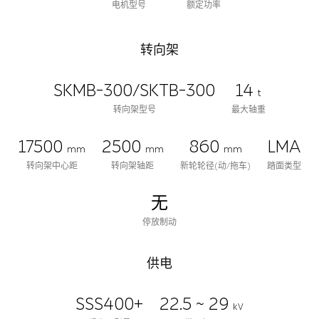
电机型号
额定功率
转向架
SKMB-300/SKTB-300
14
t
转向架型号
最大轴重
17500
2500
860
LMA
mm
mm
mm
转向架中心距
转向架轴距
新轮轮径(动/拖车)
踏面类型
无
停放制动
供电
SSS400+
22.5 ~ 29
kV