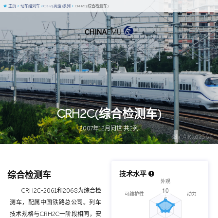
主页
动车组列车
CRH2(高速)系列
CRH2C(综合检测车)
CRH2C(综合检测车)
2007年12月问世 共2列
图 / Aiklld2364
综合检测车
技术水平
CRH2C-2061和2068为综合检
测车，配属中国铁路总公司。列车
技术规格与CRH2C一阶段相同，安