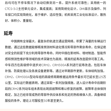
后均可在不停车情况下自动切换到另一系，提升系统可靠性；采用统一的
CTCS-3/2主控单元设计，集成度高；采用简统化设计，DMI显示及操作、列
车接口均实现简统化，易于维护、适应性强；机柜采用工业化标准设计，散热
好、体积小、重量轻。
延寿
中国拥有全球最大、最复杂的轨道交通运营网络，积累了海量的车辆运行
数据，通过这些数据能够精准预测材料退化情况和零部件剩余寿命，在保证绝
对安全的前提下充分利用零部件寿命。同时中国在新材料、增材制造、智能传
感和预测性维护等领域的技术突破也为高效、精准的延寿改造提供可靠工具。
中车四方在高级修中逐步对CRH2、CRH380A系列进行延寿改造，包括车体
补强、防腐处理以及各类设备更新等。通过对早期部件更新，车体结构加强，
CRH2、CRH380A型动车组的高级修周期根据运用条件
最长
可已延长至125万
公里。实际运行数据表明，通过采取一系列加强措施，进入设计寿命中后期阶
段的CRH2系列动车组未表现出耗损故障和难以修复的故障，故障率总体保持
稳定，加之已经非常成熟的零部件供应体系和充足的熟练维保人员，具备继续
服役的条件，理论上可服役至30年甚至更久。