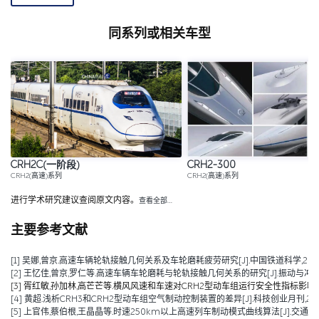
同系列或相关车型
CRH2C(一阶段)
CRH2-300
CRH2(高速)系列
CRH2(高速)系列
进行学术研究建议查阅原文内容。
查看全部…
主要参考文献
[1] 吴娜,曾京.高速车辆轮轨接触几何关系及车轮磨耗疲劳研究[J].中国铁道科学,2014,35(
[2] 王忆佳,曾京,罗仁等.高速车辆车轮磨耗与轮轨接触几何关系的研究[J].振动与冲击,2014,
[3] 胥红敏,孙加林,高芒芒等.横风风速和车速对CRH2型动车组运行安全性指标影响规律的研究[
[4] 黄超.浅析CRH3和CRH2型动车组空气制动控制装置的差异[J].科技创业月刊,2014,27(
[5] 上官伟,蔡伯根,王晶晶等.时速250km以上高速列车制动模式曲线算法[J].交通运输工程学报