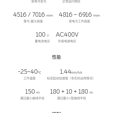
受电弓型号
正常运行网压
4516 / 7016
4816 ~ 6916
mm
mm
落弓/最大高度
受电弓工作高度
100
AC400V
V
蓄电池电压
外接电源电压
性能
-25~40
1.44
℃
km/h/s
工作温度
标定起动加速度（非实际运用情况）
150
180 + 10 + 180
m
m
通过最小曲线半径
通过最小S型曲线半径