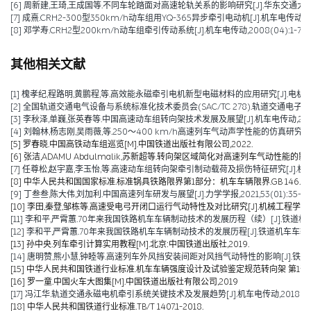
[6] 周新建,王琦,王成国等.不同车轮踏面对高速轮轨关系的影响研究[J].华东交通大学学报,20
[7] 成熹.CRH2-300型350km/h动车组用YQ-365异步牵引电动机[J].机车电传动,2009
[8] 邓学寿.CRH2型200km/h动车组牵引传动系统[J].机车电传动,2008(04):1-7+3
其他相关文献
[1] 槐孝纪,程路明,黄鹏程,等.高效能永磁牵引电机新型电磁材料的应用研究[J].电机技术,202
[2] 全国轨道交通电气设备与系统标准化技术委员会(SAC/TC 278).轨道交通电子设备 
[3] 李秋泽,单巍,张英春等.中国高速动车组转向架技术发展及展望[J].机车电传动,2023(0
[4] 刘翰林,杨志刚,吴雨薇,等.250～400 km/h高速列车气动声学性能的仿真研究[J].铁道
[5] 罗春晓.中国高铁动车组巡览[M].中国铁道出版社有限公司,2022.
[6] 张洁,ADAMU Abdulmalik,苏新超等.转向架区域简化对高速列车气动性能的影响（英文）[J].Jou
[7] 任尊松,赵宇嘉,李玉怡,等.高速动车组转向架牵引制动载荷及损伤特征研究[J].机械工程学报,
[8] 中华人民共和国国家标准.标准锅具铁路限界第1部分：机车车辆限界.GB 146.1-2
[9] 丁叁叁,陈大伟,刘加利.中国高速列车研发与展望[J].力学学报,2021,53(01):35-50
[10] 李田,秦登,邹栋等.高速受电弓开闭口运行气动特性及对比研究[J].机械工程学报,2020,
[11] 李和平,严霄蕙.70年来我国铁路机车车辆制动技术的发展历程（续）[J].铁道机车车辆,20
[12] 李和平,严霄蕙.70年来我国铁路机车车辆制动技术的发展历程[J].铁道机车车辆,2019,
[13] 孙中央.列车牵引计算实用教程[M].北京:中国铁道出版社,2019.
[14] 唐明赞,熊小慧,钟睦等.高速列车外风挡安装间距对风挡气动特性的影响[J].铁道科学与工
[15] 中华人民共和国铁道行业标准.机车车辆强度设计及试验鉴定规范转向架 第1部分:转向架构架
[16] 罗一童.中国火车大图集[M].中国铁道出版社有限公司,2019
[17] 冯江华.轨道交通永磁电机牵引系统关键技术及发展趋势[J].机车电传动,2018(06):
[18] 中华人民共和国铁道行业标准.TB/T 1407.1-2018.