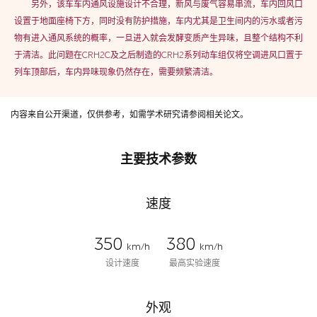
另外，该车车内通风设施设计不合理，新风与废气容易串流，车内回风口
设置于地面座椅下方，同时没有防护措施，车内尤其是卫生间内的污水或者污
物有进入通风系统的概率，一旦进入就会发酵变质产生异味，且整个结构不利
于清洁。此问题在CRH2C及之后制造的CRH2系列动车组仅将空调进风口置于
列车顶部后，车内异味现象仍然存在，需要频繁清洁。
内容来自公开渠道，仅供参考，如需学术研究请参阅相关论文。
主要技术参数
速度
350
380
km/h
km/h
设计速度
最高实验速度
外观