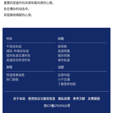
重要的是窗外的风景和看风景的心情。
处在嘈杂的动态中，
却是静而细腻的心思。
列车
线路
干线动车组
高铁图
城际/市域动车组
高速铁路
城市轨道交通列车
城际铁路
高速综合检测列车
城市轨道
旅程
话题
铁道搭乘指南
全部内容
热门旅程
小宁交通
了解慧伊创新
关于本站
使用协议与版权信息
隐私政策
参考文献
友情链接
京ICP备17005611号