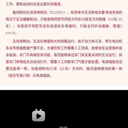
工作，重新启动时会发出额外的噪音。
备用制动也采用电制动（DC100V），当受电弓无法取电且蓄电池无电的
情况下无法缓解制动，只能使用同型号同批次列车以固定方向救援（00车-01
车），当使用不同型号动车组或机车救援时，只能全列手动缓解，限速5
km/h。
无停放制动，无法在坡度较大的线路运行。由于动力单元多、牵引电动机
多且传感器数量严重不足，大量检修工作需要人工完成，致使该车运营维护成
本极高。车门不具有防夹功能，虽然能够保证车门未妥善关闭时无法运行，但
是车门夹物后无法自动打开，需要人工切断车门气路才能处置。电源插座仅设
置在座椅一侧，当座椅转向00车（16车）方向时，面向座椅朝向的第一排
（座位号第17排）无电源插座。