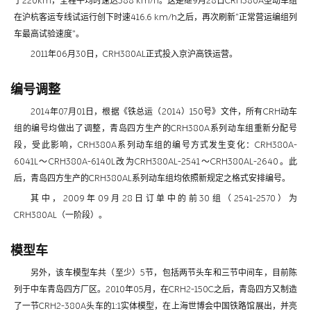
了220km，全程平均时速达388 km/h。这是继9月28日CRH380A型动车组
在沪杭客运专线试运行创下时速416.6 km/h之后，再次刷新“正常营运编组列
车最高试验速度”。
2011年06月30日，CRH380AL正式投入京沪高铁运营。
编号调整
2014年07月01日，根据《铁总运（2014）150号》文件，所有CRH动车
组的编号均做出了调整，青岛四方生产的CRH380A系列动车组重新分配号
段，受此影响，CRH380A系列动车组的编号方式发生变化：CRH380A-
6041L～CRH380A-6140L改为CRH380AL-2541～CRH380AL-2640。此
后，青岛四方生产的CRH380AL系列动车组均依照新规定之格式安排编号。
其中，2009年09月28日订单中的前30组（2541-2570）为
CRH380AL（一阶段）。
模型车
另外，该车模型车共（至少）5节，包括两节头车和三节中间车，目前陈
列于中车青岛四方厂区。2010年05月，在CRH2-150C之后，青岛四方又制造
了一节CRH2-380A头车的1:1实体模型，在上海世博会中国铁路馆展出，并亮