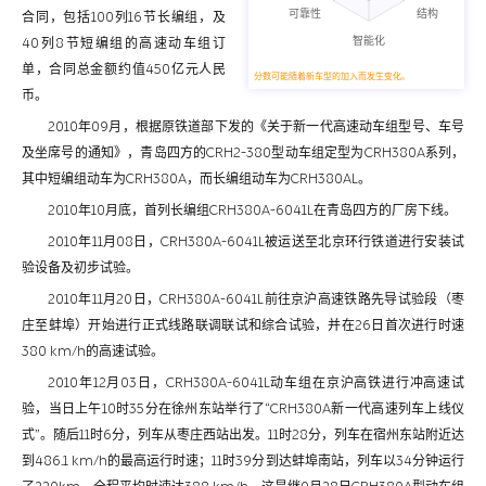
合同，包括100列16节长编组，及
40列8节短编组的高速动车组订
单，合同总金额约值450亿元人民
分数可能随着新车型的加入而发生变化。
币。
2010年09月，根据原铁道部下发的《关于新一代高速动车组型号、车号
及坐席号的通知》，青岛四方的CRH2-380型动车组定型为CRH380A系列，
其中短编组动车为CRH380A，而长编组动车为CRH380AL。
2010年10月底，首列长编组CRH380A-6041L在青岛四方的厂房下线。
2010年11月08日，CRH380A-6041L被运送至北京环行铁道进行安装试
验设备及初步试验。
2010年11月20日，CRH380A-6041L前往京沪高速铁路先导试验段（枣
庄至蚌埠）开始进行正式线路联调联试和综合试验，并在26日首次进行时速
380 km/h的高速试验。
2010年12月03日，CRH380A-6041L动车组在京沪高铁进行冲高速试
验，当日上午10时35分在徐州东站举行了“CRH380A新一代高速列车上线仪
式”。随后11时6分，列车从枣庄西站出发。11时28分，列车在宿州东站附近达
到486.1 km/h的最高运行时速；11时39分到达蚌埠南站，列车以34分钟运行