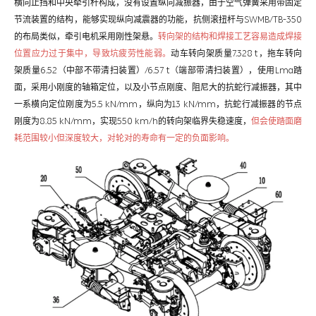
横向止挡和中央牵引杆构成，没有设置纵向减振器，由于空气弹簧采用带固定
节流装置的结构，能够实现纵向减震器的功能，抗侧滚扭杆与SWMB/TB-350
的布局类似，牵引电机采用刚性架悬。
转向架的结构和焊接工艺容易造成焊接
位置应力过于集中，导致坑疲劳性能弱。
动车转向架质量7.328 t，拖车转向
架质量6.52（中部不带清扫装置）/6.57 t（端部带清扫装置），使用Lma踏
面，采用小刚度的轴箱定位，以及小节点刚度、阻尼大的抗蛇行减振器，其中
一系横向定位刚度为5.5 kN/mm，纵向为13 kN/mm，抗蛇行减振器的节点
刚度为8.85 kN/mm，实现550 km/h的转向架临界失稳速度，
但会使踏面磨
耗范围较小但深度较大，对轮对的寿命有一定的负面影响。