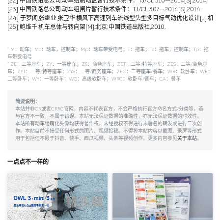
[22] 中国铁路总公司.动车组制动盘暂行技术条件：TJ/CL 310—2014[S].2014.
[23] 中国铁路总公司.动车组闸片暂行技术条件：TJ/CL 307—2014[S].2014.
[24] 于梦阁,张继业,张卫华.横风下高速列车流线型头型多目标气动优化设计[J].机械工程学报,
[25] 鲍维千,机车总体与转向架[M].北京:中国铁道出版社,2010.
*
M：动车；Mc：动车，控制车；Mp：动车带受电弓；T：拖车；Tc：拖车，控制车；Tp：拖
车带受电弓
*
ZE：二等座车；ZY：一等座车；ZS：商务座车；ZET：二等/特等座车；ZES：二等/商务座
车；ZYT：一等/特等座车；ZYS：一等/商务座车；ZEC：二等座车/餐车；WR：软卧车；WE：
二等卧车；WY：一等卧车；WG：高级软卧车；WRC：软卧车/餐车；CA：餐车
简要说明：
本站并非CR或者CRRC官网，内容不代表官方，不会严格执行官方命名方式/分类等，若
与官方不一致，不属于错误。本站无法保证数据的准确性，亦无法保证数据的时效性。
本站所有动车组萌化头像均获得著作权，未经授权不得进行未署名的转发或进行二次创
作。本站目前不接受任何形式的图片、视频投稿。不得将本站内容以截图、录屏等形式
用于包括但不限于抖音、快手、西瓜视频、头条等视频创作。更多内容参见
关于本站
。
一点点不一样的