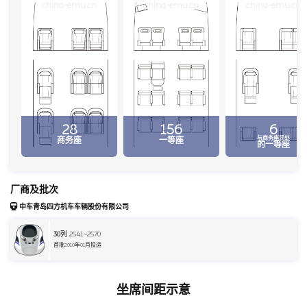
china-emu.cn
china-emu.cn
china-emu.cn
28
156
6
与商务座同处
商务座
一等座
的一等座
厂商及批次
中车青岛四方机车车辆股份有限公司
30
列 2541~2570
首批2010年01月投运
坐席间距示意