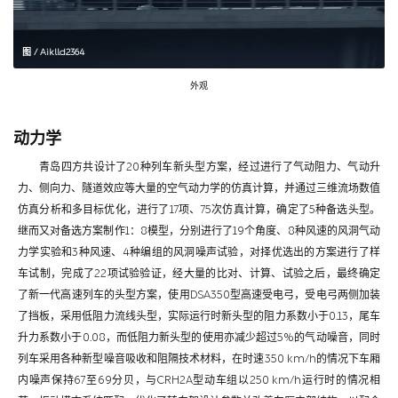
图 / Aiklld2364
外观
动力学
青岛四方共设计了20种列车新头型方案，经过进行了气动阻力、气动升
力、侧向力、隧道效应等大量的空气动力学的仿真计算，并通过三维流场数值
仿真分析和多目标优化，进行了17项、75次仿真计算，确定了5种备选头型。
继而又对备选方案制作1：8模型，分别进行了19个角度、8种风速的风洞气动
力学实验和3种风速、4种编组的风洞噪声试验，对择优选出的方案进行了样
车试制，完成了22项试验验证，经大量的比对、计算、试验之后，最终确定
了新一代高速列车的头型方案，使用DSA350型高速受电弓，受电弓两侧加装
了挡板，采用低阻力流线头型，实际运行时新头型的阻力系数小于0.13，尾车
升力系数小于0.08，而低阻力新头型的使用亦减少超过5%的气动噪音，同时
列车采用各种新型噪音吸收和阻隔技术材料，在时速350 km/h的情况下车厢
内噪声保持67至69分贝，与CRH2A型动车组以250 km/h运行时的情况相