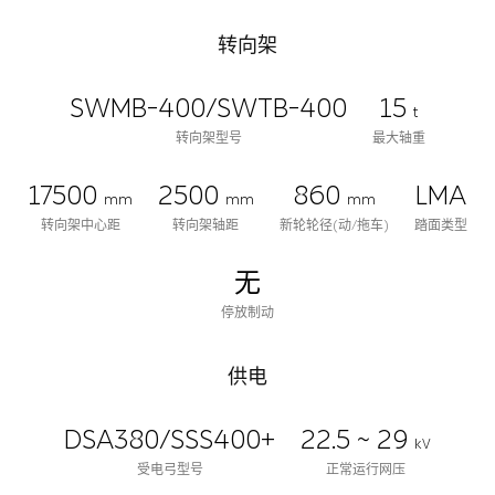
转向架
SWMB-400/SWTB-400
15
t
转向架型号
最大轴重
17500
2500
860
LMA
mm
mm
mm
转向架中心距
转向架轴距
新轮轮径(动/拖车)
踏面类型
无
停放制动
供电
DSA380/SSS400+
22.5 ~ 29
kV
受电弓型号
正常运行网压