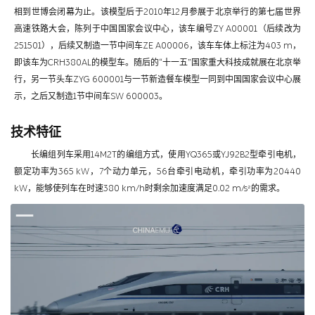
相到世博会闭幕为止。该模型后于2010年12月参展于北京举行的第七届世界
高速铁路大会，陈列于中国国家会议中心，该车编号ZY A00001（后续改为
251501），后续又制造一节中间车ZE A00006，该车车体上标注为403 m，
即该车为CRH380AL的模型车。随后的“十一五”国家重大科技成就展在北京举
行，另一节头车ZYG 600001与一节新造餐车模型一同到中国国家会议中心展
示，之后又制造1节中间车SW 600003。
技术特征
长编组列车采用14M2T的编组方式，使用YQ365或YJ92B2型牵引电机，
额定功率为365 kW，7个动力单元，56台牵引电动机，牵引功率为20440
kW，能够使列车在时速380 km/h时剩余加速度满足0.02 m/s²的需求。