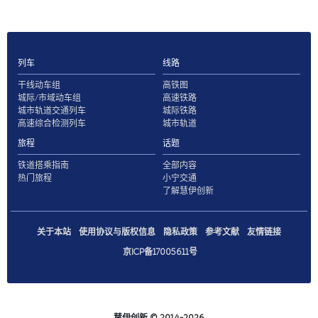
列车
线路
干线动车组
高铁图
城际/市域动车组
高速铁路
城市轨道交通列车
城际铁路
高速综合检测列车
城市轨道
旅程
话题
铁道搭乘指南
全部内容
热门旅程
小宁交通
了解慧伊创新
关于本站
使用协议与版权信息
隐私政策
参考文献
友情链接
京ICP备17005611号