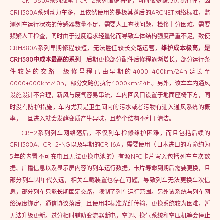
CRH380A系列继承了CRH2系列诸多特征，同时很多缺点仍然存在，因
CRH380A系列动力车多，且依然使用的是极其落后的ARCNET网络标准，监
测列车运行状态的传感器数量不足，需要人工查找问题，检修十分困难，需要
频繁人工检查，同时由于过度追求轻量化而导致车体结构强度严重不足，致使
CRH380A系列早期修程较短，无法胜任较长交路运营，
维护成本极高，是
CRH380中成本最高的系列
，后期更换部分配件后修程逐渐增长，部分运行条
件较好的交路一级修里程已由早期的4000+400km/24h延长至
6000+600km/48h，部分交路仍执行4000km/24h。另外，该车车内通风
设施设计不合理，新风与废气容易串流，车内回风口设置于地面座椅下方，同
时没有防护措施，车内尤其是卫生间内的污水或者污物有进入通风系统的概
率，一旦进入就会发酵变质产生异味，且整个结构不利于清洁。
CRH2系列列车网络落后，不仅列车检修维护困难，而且包括后续的
CRH380A、CRH2-NG以及早期的CRH6A，需要使用（日本进口的寿命约为
5年的内置不可充电且无法更换电池的）有源NFC卡片写入包括列车车次数
据、广播信息以及显示屏内容的列车运行数据，卡片寿命到期后需要更换，且
部分列车因年代久远，相关车载装置也存在问题，导致列车无法更换车次信
息，部分列车只能长期固定交路，限制了列车运行范围。另外该系统与列车网
络深度绑定，通信协议落后，且使用非标准光纤传输，更换系统较为困难，暂
无法升级更新。过分相时辅助变流器断电，空调、换气系统和空压机等会停止