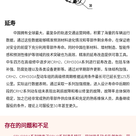
延寿
中国拥有全球最大、最复杂的轨道交通运营网络，积累了海量的车辆运行
数据，通过这些数据能够精准预测材料退化情况和零部件剩余寿命，在保证绝
对安全的前提下充分利用零部件寿命。同时中国在新材料、增材制造、智能传
感和预测性维护等领域的技术突破也为高效、精准的延寿改造提供可靠工具。
中车四方在高级修中逐步对CRH2、CRH380A系列进行延寿改造，包括车体
补强、防腐处理以及各类设备更新等。通过对早期部件更新，车体结构加强，
CRH2、CRH380A型动车组的高级修周期根据运用条件
最长
可已延长至125万
公里。实际运行数据表明，通过采取一系列加强措施，进入设计寿命中后期阶
段的CRH2系列动车组未表现出耗损故障和难以修复的故障，故障率总体保持
稳定，加之已经非常成熟的零部件供应体系和充足的熟练维保人员，具备继续
服役的条件，理论上可服役至30年甚至更久。
存在的问题和不足