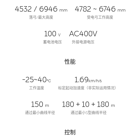
4532 / 6946
4782 ~ 6746
mm
mm
落弓/最大高度
受电弓工作高度
100
AC400V
V
蓄电池电压
外接电源电压
性能
-25~40
1.69
℃
km/h/s
工作温度
标定起动加速度（非实际运用情况）
150
180 + 10 + 180
m
m
通过最小曲线半径
通过最小S型曲线半径
控制