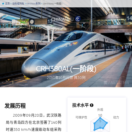
主页
动车组列车
CRH380A系列
CRH380AL(一阶段)
CRH380AL(一阶段)
2010年10月问世 共30列
图 / Aiklld2364
发展历程
技术水平
2009年09月28日，武汉铁路
局与青岛四方在北京签署了140列
时速350 km/h速度级动车组采购