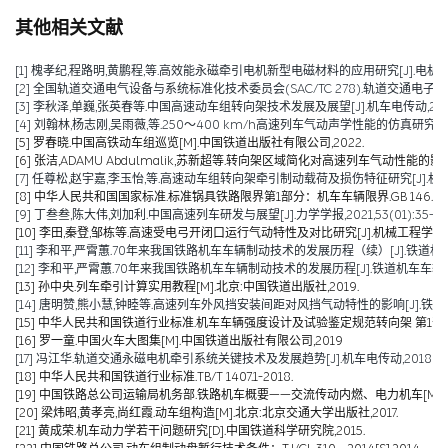
其他相关文献
[1] 槐孝纪,程路明,黄鹏程,等.高效能永磁牵引电机新型电磁材料的应用研究[J].电机技术,202
[2] 全国轨道交通电气设备与系统标准化技术委员会(SAC/TC 278).轨道交通电子设备 
[3] 李秋泽,单巍,张英春等.中国高速动车组转向架技术发展及展望[J].机车电传动,2023(0
[4] 刘翰林,杨志刚,吴雨薇,等.250～400 km/h高速列车气动声学性能的仿真研究[J].铁道
[5] 罗春晓.中国高铁动车组巡览[M].中国铁道出版社有限公司,2022.
[6] 张洁,ADAMU Abdulmalik,苏新超等.转向架区域简化对高速列车气动性能的影响（英文）[J].Jou
[7] 任尊松,赵宇嘉,李玉怡,等.高速动车组转向架牵引制动载荷及损伤特征研究[J].机械工程学报,
[8] 中华人民共和国国家标准.标准锅具铁路限界第1部分：机车车辆限界.GB 146.1-2
[9] 丁叁叁,陈大伟,刘加利.中国高速列车研发与展望[J].力学学报,2021,53(01):35-50
[10] 李田,秦登,邹栋等.高速受电弓开闭口运行气动特性及对比研究[J].机械工程学报,2020,
[11] 李和平,严霄蕙.70年来我国铁路机车车辆制动技术的发展历程（续）[J].铁道机车车辆,20
[12] 李和平,严霄蕙.70年来我国铁路机车车辆制动技术的发展历程[J].铁道机车车辆,2019,
[13] 孙中央.列车牵引计算实用教程[M].北京:中国铁道出版社,2019.
[14] 唐明赞,熊小慧,钟睦等.高速列车外风挡安装间距对风挡气动特性的影响[J].铁道科学与工
[15] 中华人民共和国铁道行业标准.机车车辆强度设计及试验鉴定规范转向架 第1部分:转向架构架
[16] 罗一童.中国火车大图集[M].中国铁道出版社有限公司,2019
[17] 冯江华.轨道交通永磁电机牵引系统关键技术及发展趋势[J].机车电传动,2018(06):
[18] 中华人民共和国铁道行业标准.TB/T 1407.1-2018.
[19] 中国铁路总公司运输局机务部.铁路机车概要——交流传动内燃、电力机车[M].北京
[20] 梁炜昭,黄孝亮,尚红霞.动车组构造[M].北京:北京交通大学出版社,2017.
[21] 黄成荣.机车动力学若干问题研究[D].中国铁道科学研究院,2015.