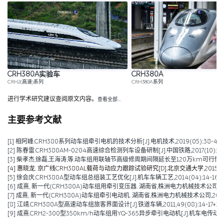
CRH380A实验车
CRH380A
CRH2(高速)系列
CRH380A系列
进行学术研究建议查阅原文内容。
查看全部…
主要参考文献
[1] 相阿峰.CRH380系列动车组牵引电机的技术分析[J].电机技术,2019(05):38-43.
[2] 陈春雷.CRH380AM-0204高速综合检测列车设备研制[J].中国铁路,2017(10):69-
[3] 柴孝杰,徐磊,王海涛,等.动车组用联轴节高级修周期间隔延长至120万km可行性分析[J].铁
[4] 惠晓龙. 京广线CRH380AL载荷与动应力跟踪试验研究[D].北京交通大学,2015.
[5] 徐会庆.CRH380A型动车组总组装工艺优化[J].机车车辆工艺,2014(04):14-16.
[6] 成熹, 新一代(CRH380A)动车组用牵引变压器. 湖南省,株洲电力机械技术公司,2011
[7] 成熹, 新一代(CRH380A)动车组牵引电动机. 湖南省,株洲电力机械技术公司,2011-1
[8] 江靖.CRH380A型高速动车组旅客界面设计[J].铁道车辆,2011,49(08):14-17+1.
[9] 成熹.CRH2-300型350km/h动车组用YQ-365异步牵引电动机[J].机车电传动,2009