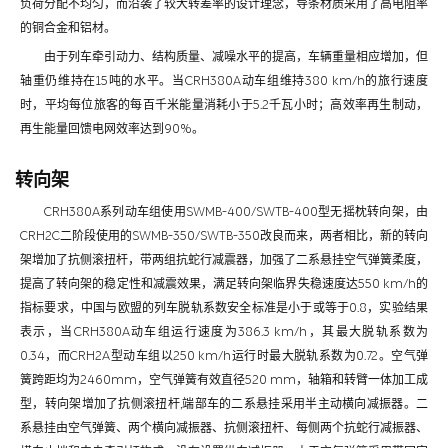
负荷分配不均匀，而沿袭了较大转差率的设计理念，导条材质采用了高电阻率
的铜合金和铝材。
由于列车牵引动力、结构质量、减噪水平的提高，车辆重量相应增加，但
轴重仍维持在15吨的水平。当CRH380A动车组维持380 km/h的旅行速度
时，平均每位旅客的每百千米能量消耗小于5.2千瓦小时；高效率再生制动，
再生能量回馈电网效率达到90%。
转向架
CRH380A系列动车组使用SWMB-400/SWTB-400型无摇枕转向架，由
CRH2C二阶段使用的SWMB-350/SWTB-350改良而来，两者相比，新的转向
架增加了抗侧滚扭杆，带两组抗蛇行减震器，加强了二系悬挂空气弹簧柔度，
提高了转向架的稳定性和减震效果，满足转向架临界失稳速度达550 km/h的
指标要求，中国与欧盟的列车脱轨系数安全标准是小于或等于0.8，实验结果
表示，当CRH380A动车组运行速度为386.3 km/h，其最大脱轨系数为
0.34，而CRH2A型动车组以250 km/h运行时最大脱轨系数为0.72。空气弹
簧跨距均为2460mm，空气弹簧有效直径520 mm，轴箱和转臂一体加工成
型，转向架增加了抗侧滚扭杆,端部车的二系悬挂采用半主动横向减振器。二
系悬挂由空气弹簧、两个横向减振器、抗侧滚扭杆、每侧两个抗蛇行减振器、