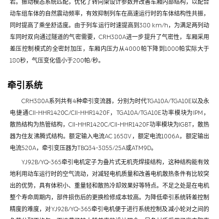
若。振动模态系统匹配，优化了转向架设计参数并改善车厢内部结构，以配合
动车组车体的自然震动频率，有效抑制列车在高速运行时的车体结构性共振，
同时提高了乘坐舒适度。由于列车运行时速提高到380 km/h，为满足两列动
车同时双向通过隧道的气密需要，CRH380A进一步提升了气密性，车厢采用
差压控制模式的全密封加压，车厢内压力从4000帕下降到1000帕实际大于
180秒，气压变化值小于200帕/秒。
牵引系统
CRH380A系列共有4种牵引变流器，分别为时代TGA10A/TGA10E以及永
电捷通CII-HHR1420C/CII-HHR1420F，TGA10A/TGA10E功率模块为IPM，
散热结构为热管结构，CII-HHR1420C/CII-HHR1420F功率模块为IGBT，散热
器为住友沸腾式结构。额定输入电流AC 1658V，额定电流1006A，额定输出
电流520A，牵引变压器为TBQ34-3855/25A或ATM9D。
YJ92B/YQ-365牵引电机定子为叠片式无机壳焊接结构，这种结构能有效
地利用动车运行时的空气流动，对减轻电机质量和改善电机散热条件有比较突
出的优势，具有体积小、重量轻和散热冷却效果好等特点。不足之处是在电机
整个寿命周期内，部件损伤后的更换检修成本较高。为降低牵引系统转差控制
精度的难度，对YJ92B/YQ-365牵引电机便于进行系统控制及减小轮对之间的