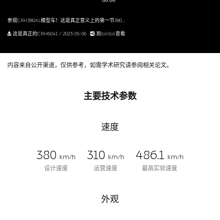
参观CRH380AL模型车！这是真正意义上的第一节380A？
这是真正的CRH6041 / 2023-05-06
到bilibli查看
内容来自公开渠道，仅供参考，如需学术研究请参阅相关论文。
主要技术参数
速度
380
310
486.1
km/h
km/h
km/h
设计速度
运营速度
最高实验速度
外观