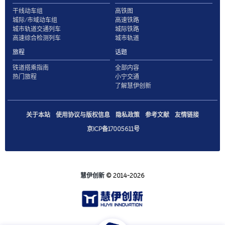
干线动车组
高铁图
城际/市域动车组
高速铁路
城市轨道交通列车
城际铁路
高速综合检测列车
城市轨道
旅程
话题
铁道搭乘指南
全部内容
热门旅程
小宁交通
了解慧伊创新
关于本站
使用协议与版权信息
隐私政策
参考文献
友情链接
京ICP备17005611号
慧伊创新
© 2014-2026