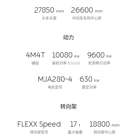
27850
26600
mm
mm
头车长度
中间车车钩中心距
动力
4M4T
10080
9600
kw
kw
编组
装机功率 630×16
轮周牵引功率
MJA280-4
630
kw
电机型号
额定功率
转向架
FLEXX Speed
17
18800
t
mm
转向架型号
最大轴重
转向架中心距