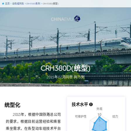
主页
动车组列车
CRH380D系列
CRH380D(统型)
CRH380D(统型)
2015年02月问世 共75列
图 / KoloFrankz
统型化
技术水平
2013年，根据中国铁路总公司
的要求，根据目前运营经验和乘客
乘坐需求，在各型动车组技术平台