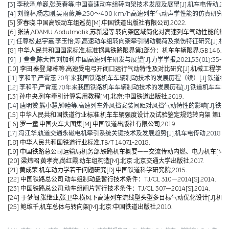
[3] 李秋泽,单巍,张英春等.中国高速动车组转向架技术发展及展望[J].机车电传动,2023(0
[4] 刘翰林,杨志刚,吴雨薇,等.250～400 km/h高速列车气动声学性能的仿真研究[J].铁道
[5] 罗春晓.中国高铁动车组巡览[M].中国铁道出版社有限公司,2022.
[6] 张洁,ADAMU Abdulmalik,苏新超等.转向架区域简化对高速列车气动性能的影响（英文）[J].Jou
[7] 任尊松,赵宇嘉,李玉怡,等.高速动车组转向架牵引制动载荷及损伤特征研究[J].机械工程学报,
[8] 中华人民共和国国家标准.标准锅具铁路限界第1部分：机车车辆限界.GB 146.1-2
[9] 丁叁叁,陈大伟,刘加利.中国高速列车研发与展望[J].力学学报,2021,53(01):35-50
[10] 李田,秦登,邹栋等.高速受电弓开闭口运行气动特性及对比研究[J].机械工程学报,2020,
[11] 李和平,严霄蕙.70年来我国铁路机车车辆制动技术的发展历程（续）[J].铁道机车车辆,20
[12] 李和平,严霄蕙.70年来我国铁路机车车辆制动技术的发展历程[J].铁道机车车辆,2019,
[13] 孙中央.列车牵引计算实用教程[M].北京:中国铁道出版社,2019.
[14] 唐明赞,熊小慧,钟睦等.高速列车外风挡安装间距对风挡气动特性的影响[J].铁道科学与工
[15] 中华人民共和国铁道行业标准.机车车辆强度设计及试验鉴定规范转向架 第1部分:转向架构架
[16] 罗一童.中国火车大图集[M].中国铁道出版社有限公司,2019
[17] 冯江华.轨道交通永磁电机牵引系统关键技术及发展趋势[J].机车电传动,2018(06):
[18] 中华人民共和国铁道行业标准.TB/T 1407.1-2018.
[19] 中国铁路总公司运输局机务部.铁路机车概要——交流传动内燃、电力机车[M].北京
[20] 梁炜昭,黄孝亮,尚红霞.动车组构造[M].北京:北京交通大学出版社,2017.
[21] 黄成荣.机车动力学若干问题研究[D].中国铁道科学研究院,2015.
[22] 中国铁路总公司.动车组制动盘暂行技术条件：TJ/CL 310—2014[S].2014.
[23] 中国铁路总公司.动车组闸片暂行技术条件：TJ/CL 307—2014[S].2014.
[24] 于梦阁,张继业,张卫华.横风下高速列车流线型头型多目标气动优化设计[J].机械工程学报,
[25] 鲍维千,机车总体与转向架[M].北京:中国铁道出版社,2010.
*