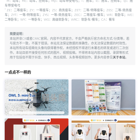
M：动车；Mc：动车，控制车；Mp：动车带受电弓；T：拖车；Tc：拖车，控制车；Tp：拖
车带受电弓
*
ZE：二等座车；ZY：一等座车；ZS：商务座车；ZET：二等/特等座车；ZES：二等/商务座
车；ZYT：一等/特等座车；ZYS：一等/商务座车；ZEC：二等座车/餐车；WR：软卧车；WE：
二等卧车；WY：一等卧车；WG：高级软卧车；WRC：软卧车/餐车；CA：餐车
简要说明：
本站并非CR或者CRRC官网，内容不代表官方，不会严格执行官方命名方式/分类等，若
与官方不一致，不属于错误。本站无法保证数据的准确性，亦无法保证数据的时效性。
本站所有动车组萌化头像均获得著作权，未经授权不得进行未署名的转发或进行二次创
作。本站目前不接受任何形式的图片、视频投稿。不得将本站内容以截图、录屏等形式
用于包括但不限于抖音、快手、西瓜视频、头条等视频创作。更多内容参见
关于本站
。
一点点不一样的