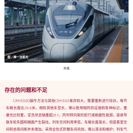
图 / 捧一池星光
外观
存在的问题和不足
CRH380D操作方法与其他CRH380差异较大，需要重新进行培训。每节
车厢长度达26.6米，相较其他车型长，难以使用相同的设施和各种标记，重
量也比较重，定员状态轴重超16 t，同时转向架抗蛇行减振器性能弱，容易导
致车轮失圆和踏面产生裂纹。列车空间利用率低，车厢长度虽长，但是客室空
间和坐席间距并未增加。采用全包式折棚车间风挡，难以清洁和维护；列车气