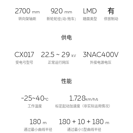
2700
920
LMD
有
mm
mm
转向架轴距
新轮轮径(动/拖车)
踏面类型
停放制动
供电
CX017
22.5 ~ 29
3NAC400V
kV
受电弓型号
正常运行网压
外接电源电压
性能
-25~40
1.728
℃
km/h/s
工作温度
标定起动加速度（非实际运用情况）
180
180 + 10 + 180
m
m
通过最小曲线半径
通过最小S型曲线半径