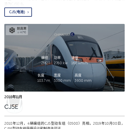
造为CJ5E-B。
CJ5(电池)
耐高寒
≤-40℃
编组
功率
速度
2M2T
2760
kw
160
km/h
长度
宽度
高度
103.7
m
3300
mm
3930
mm
2018年11月
CJ5E
2018年12月，4辆编组的CJ5型动车组（0508）亮相。2019年10月08日，
CJ5E型动车组获得设计和制造许可证。