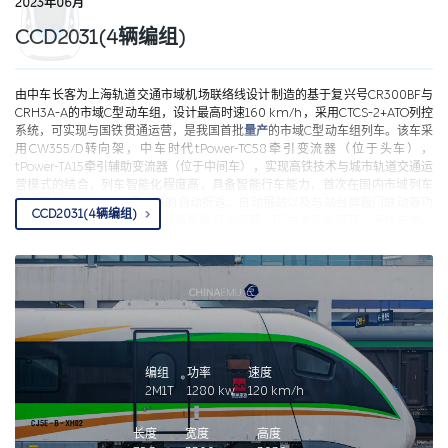
2023年06月
CCD2031(4辆编组)
由中车长客为上海轨道交通市域机场联络线设计制造的基于复兴号CR300BF与
CRH3A-A的市域C型动车组，设计最高时速160 km/h，采用CTCS-2+ATO列控
系统，可实现与国铁贯通运营，是我国首批
量产
的市域C型动车组列车。该车采
用CW355/D转向架，中车时代tPower-TC58牵引变流器（位于头车），
tPower-TA15牵引辅助变流器（位于中间车），实现高铁技术与城市轨道交通运
营模式的结合，列车智能化程度高，具备智能行车能力，首次在国内市域列车
领域实现CTCS2+ATO模式下的自动折返、自动报站以及与站台屏蔽门联动等功
CCD2031(4辆编组)
能，可提供智能服务，列车具备智能灯光调节、压力波智能调节、无线充电、
乘客人数智能计算等功能，为乘客出行提供贴心服务。具有完备的智能监测系
统，可以对走行部、弓网、车辆运行性能等关键指标进行监测，并通过轨道监
测、主动障碍物探测等技术确保运行安全。通过列车应用故障预测与健康管理
系统，运用大数据技术实现智能运维。 列车以高铁技术平台为基础，平稳性和
舒适性指标达到优级，运行时车内噪声小于72dB(A)，优于行业标准，整车气密
性更强，2600Pa降至1000Pa的时间大于40秒，能够保持车内气压稳定，为乘
客带来舒适的乘车体验。列车安全等级高，车体结构沿用复兴号动车组技术平
台，达到高速动车组强度标准，满足25 km/h碰撞安全性要求及1000万次疲劳
编组
功率
速度
载荷强度，转向架同样基于复兴号CR300，具有先进、成熟、安全、可靠等特
2M1T
1280
kw
120
km/h
点。列车载客量大，4编组最大载员1016人，8编组最大载员2180人，为满足公
交化运营需求，车体承载能力满足8人每平方米，使用新型疏散方式，车下设折
长度
宽度
高度
叠式疏散梯，设置多级台阶踏板，乘客从客室地板面经台阶可转移至轨旁疏散