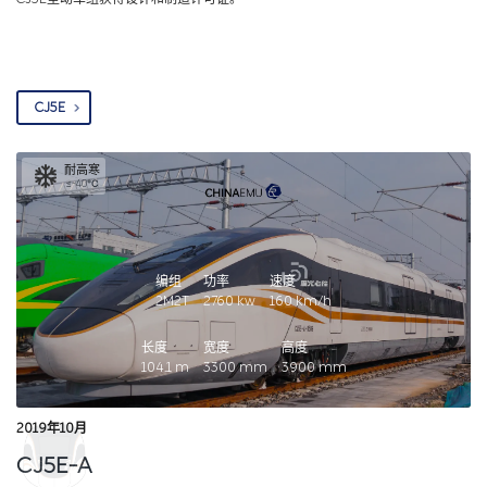
CJ5E
耐高寒
≤-40℃
编组
功率
速度
2M2T
2760
kw
160
km/h
长度
宽度
高度
104.1
m
3300
mm
3900
mm
2019年10月
CJ5E-A