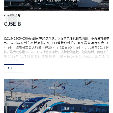
78.3
m
3300
mm
3930
mm
平台。同时，采用头车和中间车等车辆长度设计，可实现4辆编组、4+4重联编
组和固定8编组等多种运营模式，使多种运营模式可并线运行，使用相同的站台
设施于屏蔽门。上海市域铁路列车模型车2023年06月12日首次曝光，列车有4
2024年01月
编组于8编组两种，2023年12月01日，上海轨道交通市域机场联络线首列车4编
组在中车长客下线，列车最高运行速度160 km/h。2024年01月29日，首组
CJ5E-B
（4编组）列车JC4001正式运抵申昆路车辆临时检修基地。
原CJ5-0505/0506两组列车经过改造，仅设置柴油机和电池组，不再设置受电
弓，同时将原列车裙板简化，便于日常检修维护。列车最高运行速度120
km/h，纯电模式最大行驶里程20 km（最高60 km/h），共设置201个座
位，最大载客量565人，可支持重联运行，支持智能监控、智能诊断，两组列车
于2024年01月31日交付西安地铁，编号改为XH01/XH02，后又改为
0522/0523。
CJ5E-B
编组
功率
速度