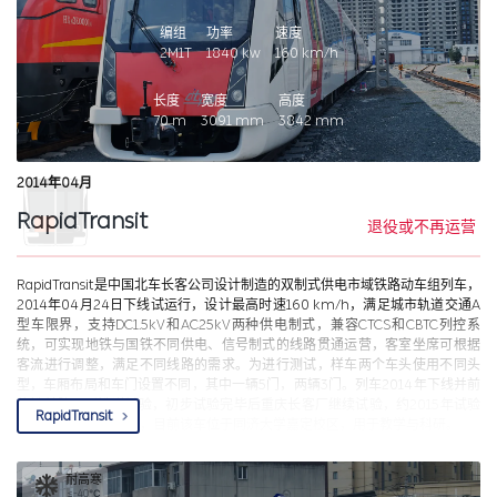
编组
功率
速度
2M1T
1840
kw
160
km/h
长度
宽度
高度
70
m
3091
mm
3842
mm
2014年04月
RapidTransit
退役或不再运营
RapidTransit是中国北车长客公司设计制造的双制式供电市域铁路动车组列车，
2014年04月24日下线试运行，设计最高时速160 km/h，满足城市轨道交通A
型车限界，支持DC1.5kV和AC25kV两种供电制式，兼容CTCS和CBTC列控系
统，可实现地铁与国铁不同供电、信号制式的线路贯通运营，客室坐席可根据
客流进行调整，满足不同线路的需求。为进行测试，样车两个车头使用不同头
型，车厢布局和车门设置不同，其中一辆5门，两辆3门。列车2014年下线并前
往铁科院环形铁道试验，初步试验完毕后重庆长客厂继续试验，约2015年试验
RapidTransit
完毕后封存至2021年，目前该车位于同济大学嘉定校区，用于教学与科研。
耐高寒
≤-40℃