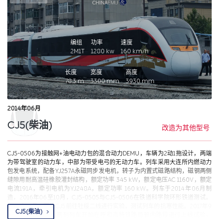
编组
功率
速度
2M1T
1280
kw
160
km/h
长度
宽度
高度
78.3
m
3300
mm
3930
mm
2014年06月
CJ5(柴油)
改造为其他型号
CJ5-0506为接触网+油电动力包的混合动力DEMU，车辆为2动1拖设计，两端
为带驾驶室的动力车，中部为带受电弓的无动力车。列车采用大连所内燃动力
包发电系统，配备YJ257A永磁同步发电机，转子为内置式磁路结构，磁钢两侧
缝隙用耐高温硅橡胶灌封结构，额定功率 345 kW，额定电压AC 1160V，额定
电流191A，牵引电机为YJ248A，额定功率 160 kW。列车于2014年06月制
造，2016年06至10月，CJ5-0505与CJ5-0506在铁道科学院环形铁道测试。
2016年11月，两组CJ5前往牡绥二线进行实验，测试列车的抗寒性能。2017年9
CJ5(柴油)
月6日至2019年，两列列车开始在呼和浩特铁路局管内路段进行上线试验。