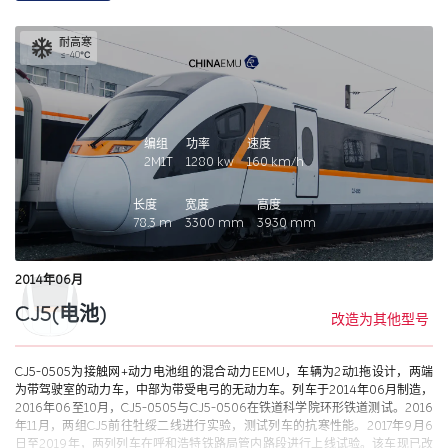
2022年09月18日，换装全新涂装并将02车增加餐车（吧台）功能的CJ5-0506
抵达西安（西户铁路）进行展示。2022年10月01日，前脸涂装再次修改的CJ5-
耐高寒
0506在西户铁路试运行。该车现已改造为CJ5E-B。
≤-40℃
编组
功率
速度
2M1T
1280
kw
160
km/h
长度
宽度
高度
78.3
m
3300
mm
3930
mm
2014年06月
CJ5(电池)
改造为其他型号
CJ5-0505为接触网+动力电池组的混合动力EEMU，车辆为2动1拖设计，两端
为带驾驶室的动力车，中部为带受电弓的无动力车。列车于2014年06月制造，
2016年06至10月，CJ5-0505与CJ5-0506在铁道科学院环形铁道测试。2016
年11月，两组CJ5前往牡绥二线进行实验，测试列车的抗寒性能。2017年9月6
日至2019年，两列列车在呼和浩特铁路局管内路段进行上线试验。该车现已改