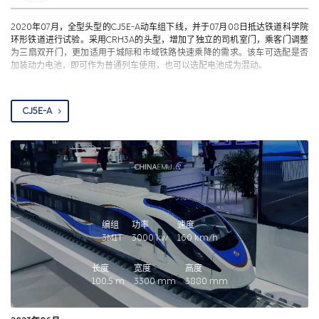
2020年07月，全型头型的CJ5E-A动车组下线，并于07月08日抵达铁道科学院
环形铁道进行试验。采用CRH3A的头型，增加了独立的司机室门，乘客门调整
为三扇双开门，更加适用于城际和市域铁路快速乘降的需求。该车可选配是否
加装动力电池，即可作为普通列车使用，也可以选配电池成为混动。
CJ5E-A
编组
功率
速度
3M1T
3000
kw
160
km/h
长度
宽度
高度
100.5
m
3300
mm
3880
mm