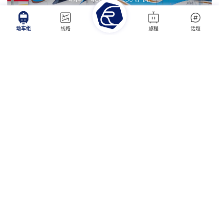
4M4T
4000
kw
160
km/h
长度
宽度
高度
动车组
线路
旅程
话题
200.5
m
3300
mm
3880
mm
2024年06月
CCD2031(8辆编组)
由中车长客为上海轨道交通市域机场联络线设计制造的基于复兴号CR300BF与
CRH3A-A的市域C型动车组，是我国首批
量产
的市域C型动车组列车，首组8辆
编组列车于2024年06月29日抵达上海。
CCD2031(8辆编组)