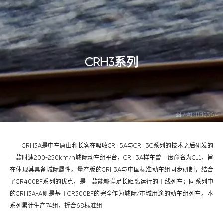
CRH3系列
图 / Aiklld2364
CRH3A是中车唐山和长客在吸收CRH5A与CRH3C系列的技术之后研发的
一款时速200-250km/h城际动车组平台，CRH3A样车曾一度命名为CJ1，旨
在体现其具备城际属性。量产版的CRH3A与中国标准动车组同步研制，结合
了CR400BF系列的优点，是一款能够满足长距离运行的干线列车；同系列中
的CRH3A-A则是基于CR300BF的完全作为城际/市域用途的动车组列车。本
系列累计生产74组，折合68标准组