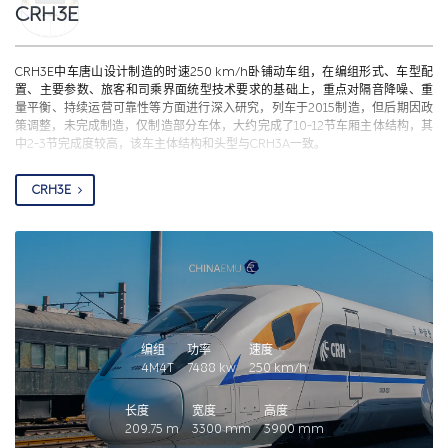
CRH3E
CRH3E中车唐山设计制造的时速250 km/h卧铺动车组，在编组形式、车型配
置、主要参数、旅客和司乘界面统型技术要求的基础上，重点对隔音降噪、重
量平衡、持续运营可靠性等方面进行深入研究，列车于2015制造，但后期因政
策调整，未完成制造，仅制造部分车体，大约完成了10-12节车厢主体结构，其
中2-3节完成度较高，该车主体结构和头型与CRH3A一致。
CRH3E
编组
功率
速度
4M4T
7488
kw
250
km/h
长度
宽度
高度
209.75
m
3300
mm
3900
mm