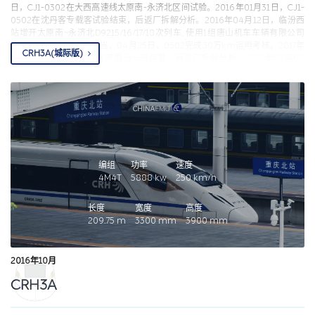
日，CJ1-0302在大西高速线太原南-永济北区间试验。2016年01月31日，CJ1-
0502在沈丹客专载客试验结束，后返厂拆解分析。2016年04月12日，临汾西
站增开太原南~永济北D9215/16/17/18次列车, 使用1组唐山机车车辆有限公司
CJ1-0302动车组车底担当，04月25日，0502完成30万km运用考核。2017年
CRH3A(城际版)
02月20日，CJ1-0302完成最后一日运营，后返厂拆解分析。2018年02月06
日，CJ1-0502重新整备完毕。2018年02月18日，正式配属中国铁路沈阳局集
团有限公司沈阳南动车所，运行沈阳-丹东。
客流高峰日在沈阳-丹东等线路运
行。
编组
功率
速度
4M4T
5888
kw
250
km/h
长度
宽度
高度
209.75
m
3300
mm
3900
mm
2016年10月
CRH3A