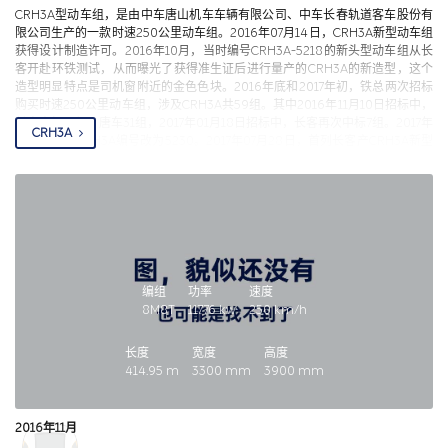
CRH3A型动车组，是由中车唐山机车车辆有限公司、中车长春轨道客车股份有
限公司生产的一款时速250公里动车组。
2016年07月14日，CRH3A新型动车组
获得设计制造许可。2016年10月，当时编号CRH3A-5218的新头型动车组从长
客开赴环铁测试，从而曝光了获得准生证后进行量产的CRH3A的新造型，这个
造型明显特点是司机窗附近的金色色块。
2016年底和2017年初，铁总两次招标
购买时速250公里动车组，涉及CRH3A共59组。其中2016年11月10日招标中，
长客中标21组、唐车31组，2017年01月18日招标中，长客再次中标7组。2017年
CRH3A
年初，首列CRH3A编号改为5230。
2017年07月28日，首列长客产CRH3A新型
动车组亮相成都。2017年11月，唐车产CRH3A逐步交付西安铁路局。2017年11
月22日，CRH3A参与西成高铁全线模拟运行。2017年12月06日，随着西成高
铁开通运营，CRH3A正式载客运营。2018年01月起，遵循集中配原则，
CRH3A全部集中配属成都局集团成都东动车所，主要运营宁蓉、成贵、渝贵、
贵广等线路及成都局集团城际线路。
后续在运行中放宽瞬时最大功率限制，以
提高列车性能，和“技术提升型”CRH3A-5257策略相同。
编组
功率
速度
8M8T
11776
kw
250
km/h
长度
宽度
高度
414.95
m
3300
mm
3900
mm
2016年11月