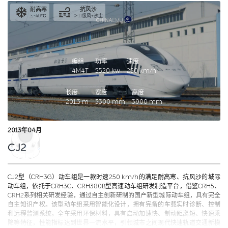
耐高寒
抗风沙
≤-40℃
＞11级风+沙尘
编组
功率
速度
4M4T
5520
kw
250
km/h
长度
宽度
高度
201.3
m
3300
mm
3900
mm
2013年04月
CJ2
CJ2型（CRH3G）动车组是一款时速250 km/h的满足耐高寒、抗风沙的城际
动车组，依托于CRH3C、CRH380B型高速动车组研发制造平台，借鉴CRH5、
CRH2系列相关研发经验，通过自主创新研制的国产新型城际动车组，具有完全
自主知识产权。该型动车组采用智能化设计，拥有完备的车载实时诊断、控制
和远程监测系统，全车采用环保材料，具有启动加速快、制动距离短、快速乘
降等特征，性能指标达到世界一流水平，引领城市之间现代快速轨道交通新模