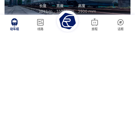
长度
宽度
高度
104.1
m
3300
mm
3900
mm
2018年11月
动车组
线路
旅程
话题
CRH3A-A(样车)
该车基于CRH3A与CR300BF平台，保持CRH3A的外形基本不变，增加了独立
的司机室门，乘客门加宽，更加适用于城际和市域铁路快速乘降的需求。2018
年11月，4辆编组时速200 km/h城际动车组在中车长客下线。该车早期涂装为
蓝色装饰，后于2020年调整为CR300BF样车涂装。2020年07月06日，抵达铁
道科学院环形铁道进行试验，型号命名为CRH3A-A。2021年03月21日，
CRH3A-A前往广州进行试验。2021年03月31日，CRH3A-A在广珠城际铁路进
行试验。
CRH3A-A(样车)