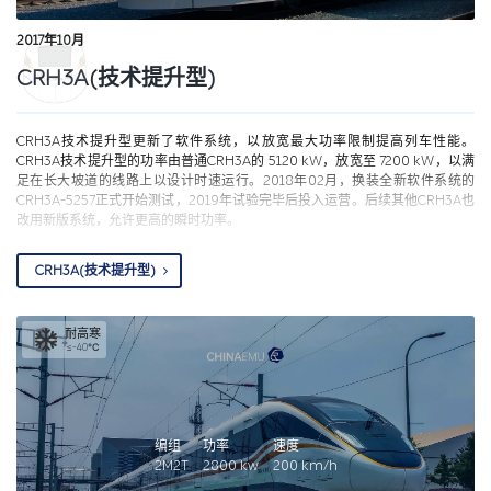
2017年10月
CRH3A(技术提升型)
CRH3A技术提升型更新了软件系统，以放宽最大功率限制提高列车性能。
CRH3A技术提升型的功率由普通CRH3A的 5120 kW，放宽至 7200 kW，以满
足在长大坡道的线路上以设计时速运行。2018年02月，换装全新软件系统的
CRH3A-5257正式开始测试，2019年试验完毕后投入运营。后续其他CRH3A也
改用新版系统，允许更高的瞬时功率。
CRH3A(技术提升型)
耐高寒
≤-40℃
编组
功率
速度
2M2T
2800
kw
200
km/h