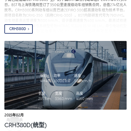
日，BST与上海铁路局签订了350公里速度级动车组销售合同，总值274亿元人
民币。CRH380D系列动车组以庞巴迪ZEFIRO 380超高速动车组为技术平台，
原项目名称为CRH1-350（后称CRH1-380），BST内部研发代号为798VHS。
动车组最高运营速度为380 km/h，设计最高速度为400 km/h，最高试验速
度为420 km/h。牵引系统型号为MITRAC TC1120 15 W AE LM，牵引电动机型
CRH380D
号为MJA 280-4，额定功率为630 kW。CRH380D转向架型号为FLEXX
Speed，轴距2.7 m，一系定位是转臂式定位，一系悬挂采用圆柱螺旋弹簧，电
机通过层叠的圆锥型橡胶堆连接到构架横梁，实现弹性架悬，电机与构架横向
耦合程度较低，电机与构架间设横向液压减振器和止挡，能够降低电机横向振
动与位移。二系悬挂由空气弹簧、两个纵向减振器、横向减振器、中央牵引杆
（单牵引拉杆），抗侧滚扭杆以及抗蛇行减振器构成，未配备车间减振器。车
轴空心孔径为40 mm，轮对采用圆柱滚珠轴承，新轮直径为920 mm，半磨
耗直径890 mm，全磨耗直径为850 mm。2010年09月，在2010年德国柏林
国际轨道交通技术展览会上，庞巴迪首度公开展示了最新ZEFIRO 380动车组头
编组
功率
速度
车的1：1全尺寸实体模型，并用互动式三维显示技术展示了车厢内部的设计。
4M4T
10080
kw
380
km/h
2010年09月，根据原铁道部下发的《关于新一代高速动车组型号、车号及坐席
号的通知》，BST的CRH1-380型动车组定型为CRH380C系列，其中短编组动
长度
宽度
高度
车为CRH380C，而长编组动车为CRH380CL。2010年12月中旬，根据《运装
215.3
m
3368
mm
4160
mm
客车（2010）807号》文件，CRH380C改为CRH380D系列，其中短编组动车
为CRH380D，长编组动车为CRH380DL。原计划共制造短编组20列，长编组
60列，此后受铁路总体环境变化，60列16节编组取消，变更为50列8节编组，
2015年02月
即总共生产70列8节编组CRH380D型，动车编号为CRH380D-
6601~CRH380D-6670。2012年10月，ZEFIRO 380列车赢得德国IF设计大
CRH380D(统型)
奖。2012年06月，编号为6601、6602的CRH380D动车组在北京环形铁道进