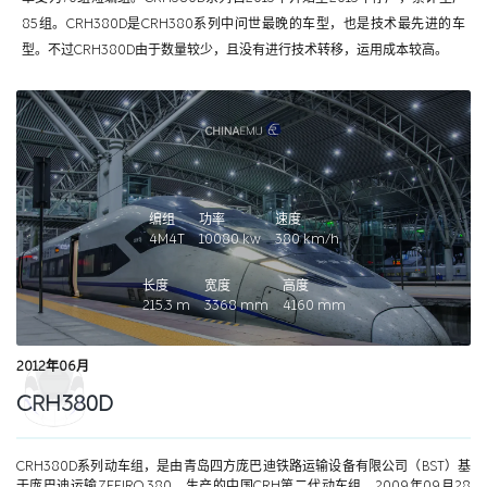
85组。CRH380D是CRH380系列中问世最晚的车型，也是技术最先进的车
型。不过CRH380D由于数量较少，且没有进行技术转移，运用成本较高。
编组
功率
速度
4M4T
10080
kw
380
km/h
长度
宽度
高度
215.3
m
3368
mm
4160
mm
2012年06月
CRH380D
CRH380D系列动车组，是由青岛四方庞巴迪铁路运输设备有限公司（BST）基
于庞巴迪运输ZEFIRO 380，生产的中国CRH第二代动车组。
2009年09月28