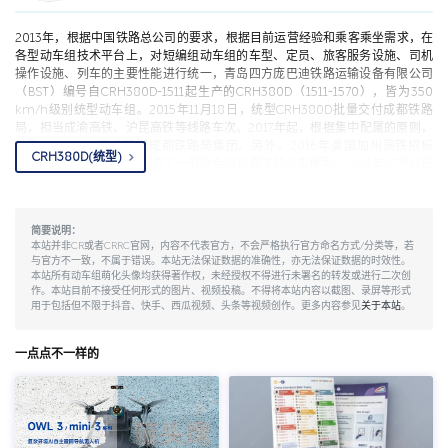
行试验。2013年05月，编号为6601、6602的两列CRH380D在杭甬高铁进行
试验。2013年09月25日，即墨站-郭塘站间加开0D944/3次，经胶济客专、济
南站、京沪线、徐州站、陇海线、郑州站、京广线运行，无动力回送。列车于
2013年，根据中国铁路总公司的要求，根据目前运营经验和乘客乘坐需求，在
2013年09月27日抵达广州。2013年10月22日-27日，CRH380D在广州南-英德
各型动车组技术平台上，对短编组动车组的车型、定员、旅客服务设施、司机
西、广州南-深圳北区间进行CTCS3-300T型ATP与CRH380D型动车组接口型式
操作设施、列车的主要性能进行统一，青岛四方庞巴迪铁路运输设备有限公司
试验。2013年12月下旬，CRH380D开始在广州南-长沙南区间进行不载客运
（BST）编号自CRH380D-1511起生产的CRH380D（1511-1570），皆为350
营。车次为G6104-G6111-G6112-G6121。2014年03月，CRH380D-6603号
km/h级别统型动车组。2015年11月18日，统型CRH380D批量交付成都铁路
动车组运抵广州动车所。2014年02月18日至29日、2014年05月04日至29
局，担当成渝高铁、沪昆高铁等线路车次。2017年起，根据集中配属的原则，
日，以及2014年06月03日起，CRH380D开始按上述车次载客运营考核，运行
统型CRH380D逐步转配成都铁路局集团。另外，2016年美国加州高铁招标
CRH380D(统型)
区间为广州南-长沙南。2014年04月30日至05月03日、5月30日至06月02
时，BST参照CRH380D制造了一节符合招标需求的头车模型。
2015年07月15日
日，CRH380D在深圳北-广州南区间试运行，车次为G6211-G6206-G6221-
招标时速350 km/h高速动车组，CRH380D中标其中15组。
G6212-G6229-G6218-G6224-G6243-G6242，其中6602号上线运行，
6601号作为备用车。2015年03月21日，CRH380D开始向上海铁路局批量交
简要说明：
货。2015年03月26日，CRH380D-1501试跑杭甬高铁和杭宁高铁。2015年“五·
本站并非CR或者CRRC官网，内容不代表官方，不会严格执行官方命名方式/分类等，若
一”期间，CRH380D临时担当沪宁、合宁、沪杭、杭深线部分临客，其中在沪
与官方不一致，不属于错误。本站无法保证数据的准确性，亦无法保证数据的时效性。
宁线上运行的为四组非统型重联，其余为统型重联。2015年05月20日起，
本站所有动车组萌化头像均获得著作权，未经授权不得进行未署名的转发或进行二次创
CRH380D开始正式上线载客运营，同年07月01日开始担当部分京杭、京甬列
作。本站目前不接受任何形式的图片、视频投稿。不得将本站内容以截图、录屏等形式
用于包括但不限于抖音、快手、西瓜视频、头条等视频创作。更多内容参见
关于本站
。
车。
2014年07月01日，根据《铁总运（2014）150号》文件，所有CRH动车组
的编号均作出了调整，BST生产的CRH380D系列动车组重新分配号段。受此影
响，CRH380D系列动车组的编号方式发生变化：原编号CRH380D-6601～
一点点不一样的
CRH380D-6603改为CRH380D-1501～CRH380D-1503。在此之后，BST生
产的CRH380D系列动车组均依照新规定之格式安排编号。