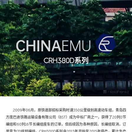
CRH380D系列
图 / KoloFrankz
2009年06月，原铁道部招标采购时速350公里级别高速动车组，青岛四
方庞巴迪铁路运输设备有限公司（BST）成为中标厂商之一，获得了20列8节
编组和60列16节长编组座车的订单，但后续因为各种原因，长编组取消，订
单变为70组短编组。CRH380D系列自2013年开始至2015年停产，累计生产