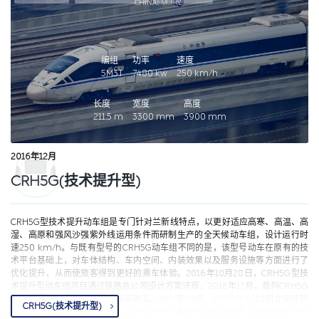
编组
功率
速度
5M3T
7480
kw
250
km/h
长度
宽度
高度
211.5
m
3300
mm
3900
mm
2016年12月
CRH5G(技术提升型)
CRH5G型技术提升动车组是专门针对兰新线特点，以更好适应高寒、高温、高
湿、高原和强风沙强紫外线运用条件而研制生产的全天候动车组，设计运行时
速250 km/h。与既有型号的CRH5G动车组不同的是，该型号动车在原有的技
术平台基础上，对车体结构、车内空间、内装效果以及服务设施等方面进行了
优化提升，从而使旅客得到更好的乘车体验。
2016年10月28日，CRH5G型技
术提升型动车组项目通过铁路总公司设计方案评审。2016年12月，首列CRH5G
型技术提升动车组样车完成组装调试。2017年06月，CRH5G-5218到北京环铁
CRH5G(技术提升型)
进行测试。2017年07月06日，首列CRH5G型技术提升型动车组抵达西安动车