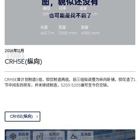
20日，CRH5E首列CRH5E-5201抵达北京环形铁道进行测试。2016年11月18
日，CRH5E获得国家铁路局颁发的型号合格证和制造许可证。2016年12月，该
编组
功率
速度
车曾计划配属哈尔滨局集团，开行哈尔滨至上海的车次，但因各种原因未能开
10M6T
11360
kw
250
km/h
行。2019年01月05日至2021年06月11日期间，开行D335/6（北京-青岛
北）。2021年06月25日起，CRH5E开行乌鲁木齐-西安北的D2701/8次。
2018
长度
宽度
高度
年09月07日（2018TDDC-2-250LW）按样车购买。
418.7
m
3300
mm
4050
mm
2016年11月
CRH5E(纵向)
CRH5E曾计划制造5组，但仅制造两组，后三组拟调整为纵向卧铺，但仅造了1
节中间车的样车，并未继续制造，5203-5205编号至今仍空缺。
CRH5E(纵向)
耐高寒
抗风沙
高海拔
≤-40℃
＞11级风+沙尘
＞3000 m