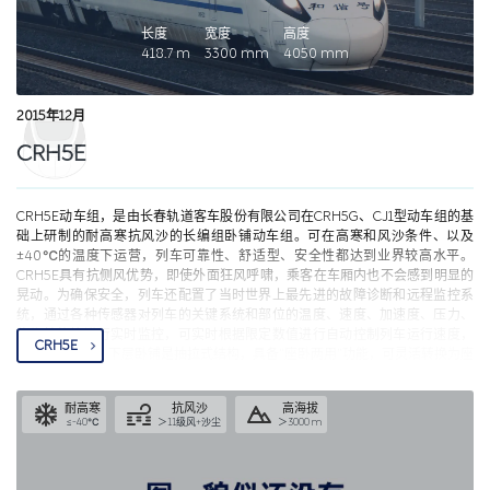
长度
宽度
高度
418.7
m
3300
mm
4050
mm
2015年12月
CRH5E
CRH5E动车组，是由长春轨道客车股份有限公司在CRH5G、CJ1型动车组的基
础上研制的耐高寒抗风沙的长编组卧铺动车组。可在高寒和风沙条件、以及
±40℃的温度下运营，列车可靠性、舒适型、安全性都达到业界较高水平。
CRH5E具有抗侧风优势，即使外面狂风呼啸，乘客在车厢内也不会感到明显的
晃动。为确保安全，列车还配置了当时世界上最先进的故障诊断和远程监控系
统，通过各种传感器对列车的关键系统和部位的温度、速度、加速度、压力、
绝缘性能等进行实时监控，可实时根据限定数值进行自动控制列车运行速度，
CRH5E
做到安全出行。下层卧铺是抽拉式结构，具备“座卧两用”功能，可灵活转换为座
位，作为座位使用时，可将床铺的一部分宽度折起作为靠背的一部分，同时还
提供扶手，而作为卧铺使用时又可恢复床铺宽度，使得动车组既可在夜间以卧
耐高寒
抗风沙
高海拔
车运营，也能在日间以卧代座的形式运营，每个下铺可以作为三个座位使用，
≤-40℃
＞11级风+沙尘
＞3000 m
提高了卧铺动车组的利用率，也提高乘坐舒适性。每节车厢有3个卫生间，可以
减少排队等候的时间，洗手盆也设置了2个。同时，车厢内设有火灾自动报警系
统，列车可根据情况自动降速和自动停车，确保旅客的乘车安全。
2015年12月