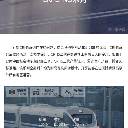
图 / 秦浩博
针对CRH5系列存在的问题，结合其他型号动车组列车的优点，CRH5系
列后续经历过一次技术提升，CRH5二代在舒适性上有着巨大的提升。但由于
此时中国标准动车组已经立项，CRH5二代产量较少，累计生产14组，折合16
标准组，该系列全部列车均为耐高寒抗风沙设计，几乎能够在全国除青藏高原
外所有地区运营。
耐高寒
抗风沙
高海拔
≤-40℃
＞11级风+沙尘
＞3000 m
编组
功率
速度
10M6T
11360
kw
250
km/h