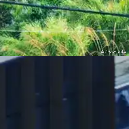
图 / KoloFrankz