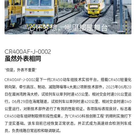
“心怀梦想，哪里都是舞台”
CR400AF-J-0002
虽然外表相同
“但是，外表不重要”
CR400AF-J-0002是下一代CR450动车组技术实验平台，搭载CR450轻量化
转向架、牵引高压、制动、减阻降噪等4大类12项新技术部件，2023年06月28
日在湄洲湾跨海大桥，试验列车以单列时速453公里、相对交会时速891公里运
行，06月29日在海尾隧道，试验列车以单列时速420公里、相对交会时速840
公里运行，对新技术部件进行了有效的性能验证，各项指标表现良好，标志着
CR450动车组研制取得阶段性成果，为“CR450科技创新工程”的顺利实施打下
了坚实基础。该车目前已经恢复正常状态，并正式成为高速综合检测列车成
员，负责线路日常巡检和联调联试。