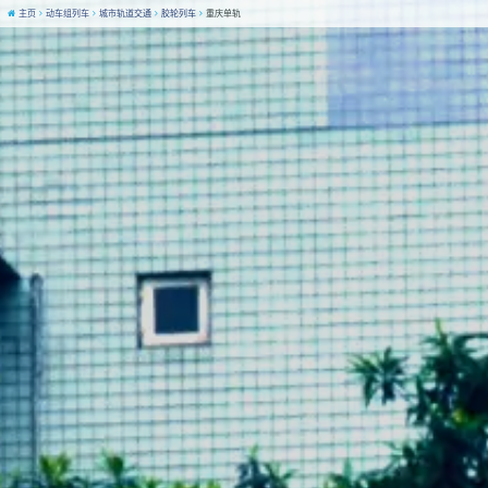
主页
动车组列车
城市轨道交通
胶轮列车
重庆单轨