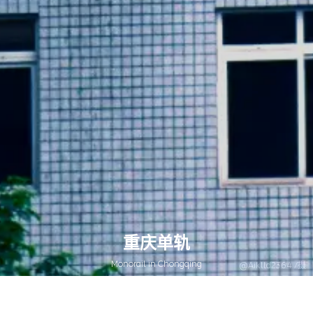
重庆单轨
Monorail in Chongqing
@Aiklld2364 /摄