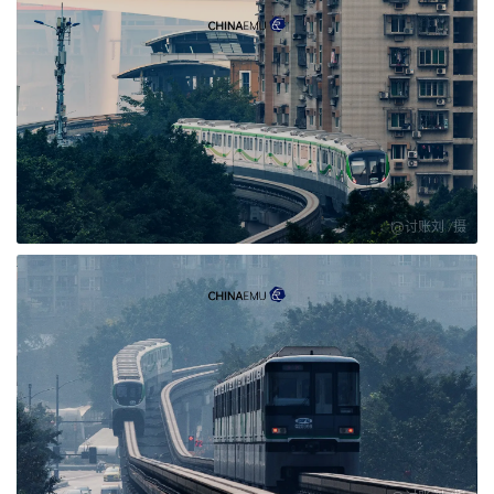
@讨账刘 /摄