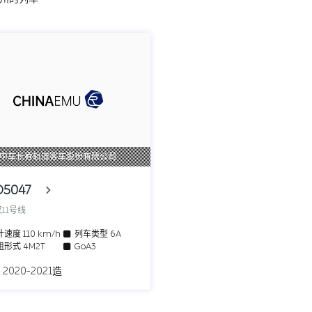
中车长春轨道客车股份有限公司
D5047
11号线
计速度
110 km/h
列车类型
6A
组形式
4M2T
GoA3
 2020-2021造