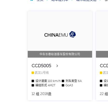
中车长春轨道客车股份有限公司
CCD5005
CC
武汉11号线
武汉
设计速度
110 km/h
列车类型
6A
设
编组形式
4M2T
GoA3
编
12 组 2018造
22 组