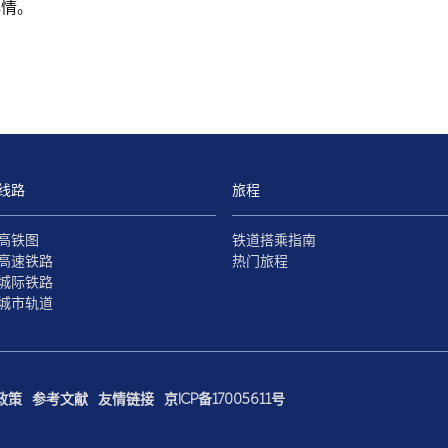
心情。
线路
旅程
高铁图
铁道搭乘指南
高速铁路
热门旅程
城际铁路
城市轨道
政策
参考文献
友情链接
京ICP备17005611号