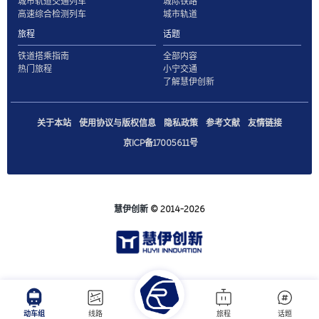
城市轨道交通列车
城际铁路
高速综合检测列车
城市轨道
旅程
话题
铁道搭乘指南
全部内容
热门旅程
小宁交通
了解慧伊创新
关于本站
使用协议与版权信息
隐私政策
参考文献
友情链接
京ICP备17005611号
慧伊创新
© 2014-2026
动车组
线路
旅程
话题