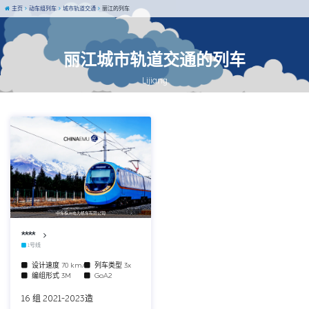
主页
动车组列车
城市轨道交通
丽江的列车
丽江城市轨道交通的列车
Lijiang
中车株洲电力机车有限公司
****
1号线
设计速度
70 km/h
列车类型
3x
编组形式
3M
GoA2
16 组 2021-2023造