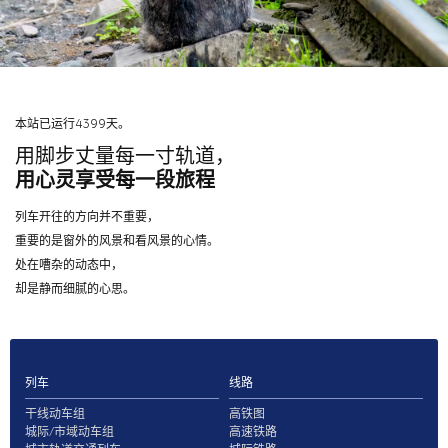
本站已运行4399天。
用脚步丈量每一寸轨道，
用心灵享受每一段旅程
列车开往的方向并不重要，
重要的是窗外的风景和看风景的心情。
处在嘈杂的动态中，
却是静而细腻的心思。
列车
线路
干线动车组
高铁图
城际/市域动车组
高速铁路