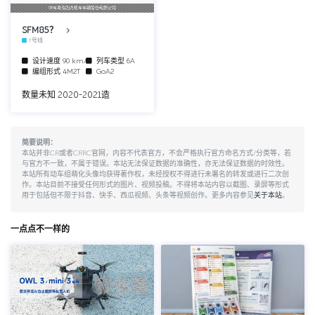
中车青岛四方机车车辆股份有限公司
SFM85？
3号线
设计速度
90 km/h
列车类型
6A
编组形式
4M2T
GoA2
数量未知 2020-2021造
简要说明：
本站并非CR或者CRRC官网，内容不代表官方，不会严格执行官方命名方式/分类等，若
与官方不一致，不属于错误。本站无法保证数据的准确性，亦无法保证数据的时效性。
本站所有动车组萌化头像均获得著作权，未经授权不得进行未署名的转发或进行二次创
作。本站目前不接受任何形式的图片、视频投稿。不得将本站内容以截图、录屏等形式
用于包括但不限于抖音、快手、西瓜视频、头条等视频创作。更多内容参见
关于本站
。
一点点不一样的