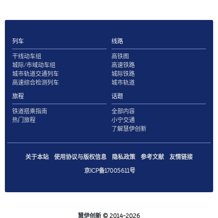
列车
线路
干线动车组
高铁图
城际/市域动车组
高速铁路
城市轨道交通列车
城际铁路
高速综合检测列车
城市轨道
旅程
话题
铁道搭乘指南
全部内容
热门旅程
小宁交通
了解慧伊创新
关于本站
使用协议与版权信息
隐私政策
参考文献
友情链接
京ICP备17005611号
慧伊创新
© 2014-2026