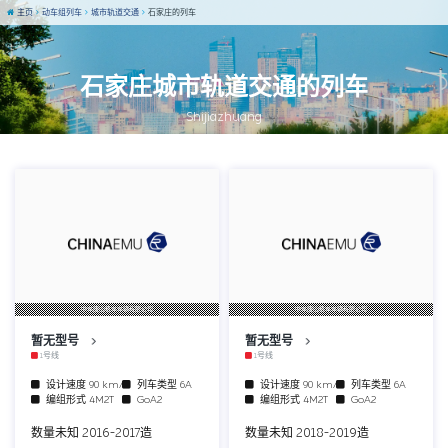
主页
动车组列车
城市轨道交通
石家庄的列车
石家庄城市轨道交通的列车
Shijiazhuang
中车唐山机车车辆有限公司
中车唐山机车车辆有限公司
暂无型号
暂无型号
1号线
1号线
设计速度
90 km/h
列车类型
6A
设计速度
90 km/h
列车类型
6A
编组形式
4M2T
GoA2
编组形式
4M2T
GoA2
数量未知 2016-2017造
数量未知 2018-2019造