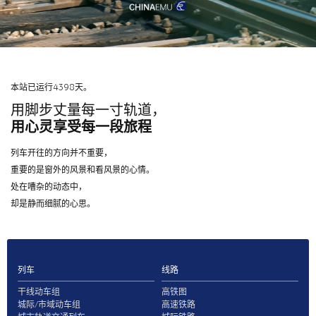
本站已运行4398天。
用脚步丈量每一寸轨道，
用心灵享受每一段旅程
列车开往的方向并不重要，
重要的是窗外的风景和看风景的心情。
处在嘈杂的动态中，
却是静而细腻的心思。
列车
线路
干线动车组
高铁图
城际/市域动车组
高速铁路