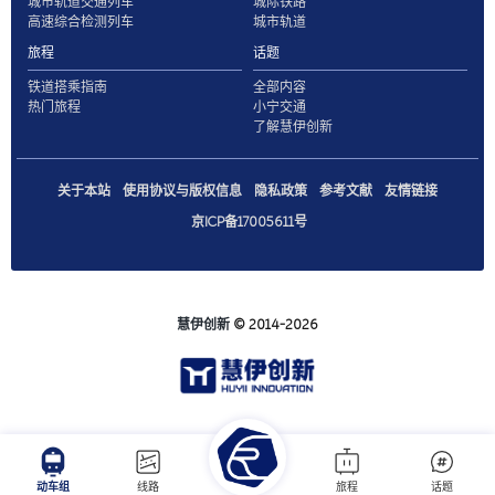
城市轨道交通列车
城际铁路
高速综合检测列车
城市轨道
旅程
话题
铁道搭乘指南
全部内容
热门旅程
小宁交通
了解慧伊创新
关于本站
使用协议与版权信息
隐私政策
参考文献
友情链接
京ICP备17005611号
慧伊创新
© 2014-2026
动车组
线路
旅程
话题