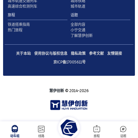
城市轨道交通列车
城际铁路
高速综合检测列车
城市轨道
旅程
话题
铁道搭乘指南
全部内容
热门旅程
小宁交通
了解慧伊创新
关于本站
使用协议与版权信息
隐私政策
参考文献
友情链接
京ICP备17005611号
慧伊创新
© 2014-2026
动车组
线路
旅程
话题