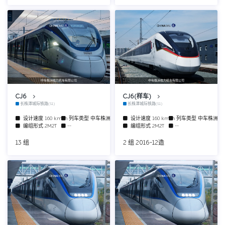
中车株洲电力机车有限公司
中车株洲电力机车有限公司
CJ6
CJ6(样车)
长株潭城际铁路(S1)
长株潭城际铁路(S1)
设计速度
160 km/h
列车类型
中车株洲动车组
设计速度
160 km/h
列车类型
中车株洲动
编组形式
2M2T
--
编组形式
2M2T
--
13 组
2 组 2016-12造