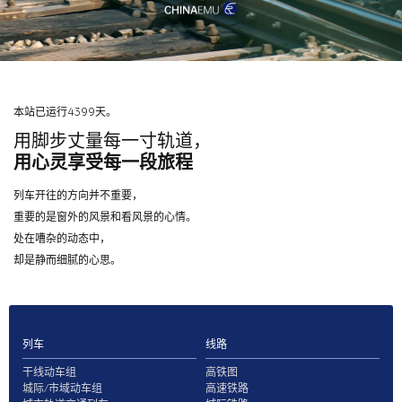
本站已运行4399天。
用脚步丈量每一寸轨道，
用心灵享受每一段旅程
列车开往的方向并不重要，
重要的是窗外的风景和看风景的心情。
处在嘈杂的动态中，
却是静而细腻的心思。
列车
线路
干线动车组
高铁图
城际/市域动车组
高速铁路