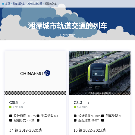
主页
动车组列车
城市轨道交通
湘潭的列车
湘潭城市轨道交通的列车
Xiangtan
中车株洲电力机车有限公司
中车株洲电力机车有限公司
CSL3
CSL3
长沙3号线
长沙3号线
设计速度
90 km/h
列车类型
6B
设计速度
90 km/h
列车类型
6B
编组形式
4M2T
编组形式
4M2T
34 组 2019-2020造
16 组 2022-2023造