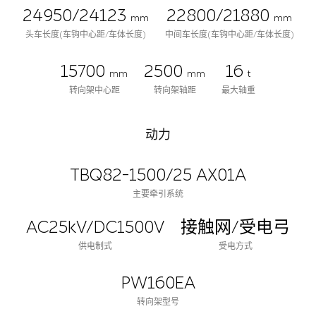
24950/24123
22800/21880
mm
mm
头车长度(车钩中心距/车体长度)
中间车长度(车钩中心距/车体长度)
15700
2500
16
mm
mm
t
转向架中心距
转向架轴距
最大轴重
动力
TBQ82-1500/25 AX01A
主要牵引系统
AC25kV/DC1500V
接触网/受电弓
供电制式
受电方式
PW160EA
转向架型号