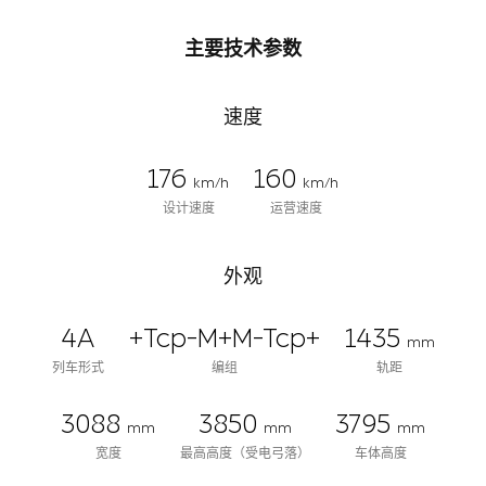
主要技术参数
速度
176
160
km/h
km/h
设计速度
运营速度
外观
4A
+Tcp-M+M-Tcp+
1435
mm
列车形式
编组
轨距
3088
3850
3795
mm
mm
mm
宽度
最高高度（受电弓落）
车体高度