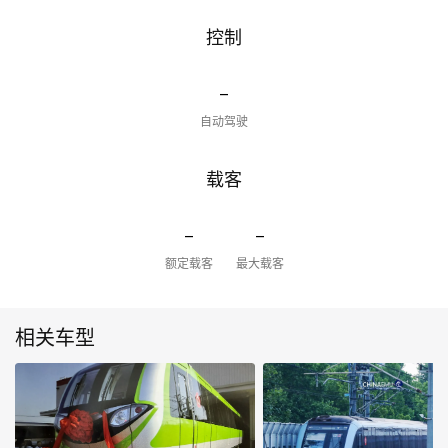
控制
-
自动驾驶
载客
-
-
额定载客
最大载客
相关车型