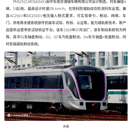
PM123(CARS160AY)由中车南京浦镇车辆有限公司设计制造，列车编组4
辆，3动1拖，最高设计时速176 km/h，在铁科院城轨综合检测列车运营。兼
容AC25kV和DC1500V电压输入制式要求，可实现牵引、制动、网络、车
门、供电等关键系统部件的装车试验、检验、认证等，能为城轨新技术、新产
品提供运营考核试验验证平台。该车2019年07月出厂，该车制动系统较为特
殊，其中01车轴盘制动，02、03车为轮盘制动，04车为轴盘+轮盘制动，同
时安装磁轨制动系统。
图 / Aiklld2364
外观