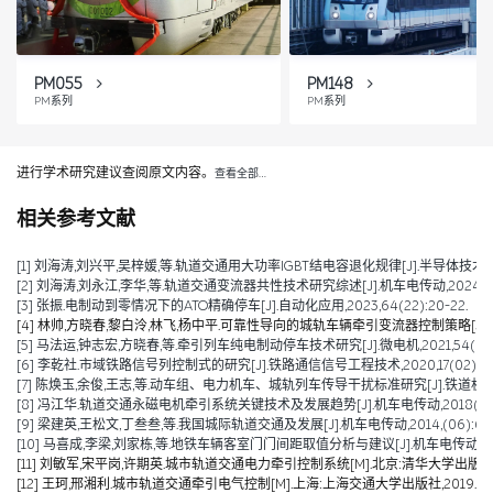
PM055
PM148
PM系列
PM系列
进行学术研究建议查阅原文内容。
查看全部…
相关参考文献
[1] 刘海涛,刘兴平,吴梓媛,等.轨道交通用大功率IGBT结电容退化规律[J].半导体技术,2024,
[2] 刘海涛,刘永江,李华,等.轨道交通变流器共性技术研究综述[J].机车电传动,2024,(04)
[3] 张振.电制动到零情况下的ATO精确停车[J].自动化应用,2023,64(22):20-22.
[4] 林帅,方晓春,黎白泠,林飞,杨中平.可靠性导向的城轨车辆牵引变流器控制策略[J].电工技术学
[5] 马法运,钟志宏,方晓春,等.牵引列车纯电制动停车技术研究[J].微电机,2021,54(04):
[6] 李乾社.市域铁路信号列控制式的研究[J].铁路通信信号工程技术,2020,17(02):10-
[7] 陈焕玉,余俊,王志,等.动车组、电力机车、城轨列车传导干扰标准研究[J].铁道机车车辆,20
[8] 冯江华.轨道交通永磁电机牵引系统关键技术及发展趋势[J].机车电传动,2018(06):9
[9] 梁建英,王松文,丁叁叁,等.我国城际轨道交通及发展[J].机车电传动,2014,(06):6-9
[10] 马喜成,李梁,刘家栋,等.地铁车辆客室门门间距取值分析与建议[J].机车电传动,2014,
[11] 刘敏军,宋平岗,许期英.城市轨道交通电力牵引控制系统[M].北京:清华大学出版社,2
[12] 王珂,邢湘利.城市轨道交通牵引电气控制[M].上海:上海交通大学出版社,2019.