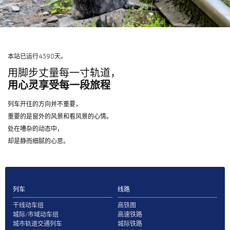
本站已运行4398天。
用脚步丈量每一寸轨道，
用心灵享受每一段旅程
列车开往的方向并不重要，
重要的是窗外的风景和看风景的心情。
处在嘈杂的动态中，
却是静而细腻的心思。
列车
线路
干线动车组
高铁图
城际/市域动车组
高速铁路
城市轨道交通列车
城际铁路