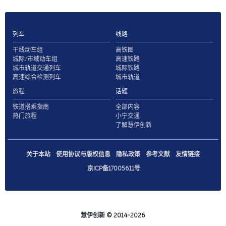
列车
线路
干线动车组
高铁图
城际/市域动车组
高速铁路
城市轨道交通列车
城际铁路
高速综合检测列车
城市轨道
旅程
话题
铁道搭乘指南
全部内容
热门旅程
小宁交通
了解慧伊创新
关于本站
使用协议与版权信息
隐私政策
参考文献
友情链接
京ICP备17005611号
慧伊创新
© 2014-2026