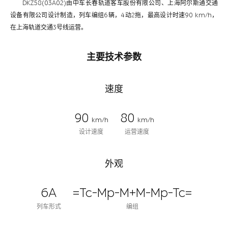
DKZ58(03A02)由中车长春轨道客车股份有限公司、上海阿尔斯通交通
设备有限公司设计制造，列车编组6辆，4动2拖，最高设计时速90 km/h，
在上海轨道交通3号线运营。
主要技术参数
速度
90
80
km/h
km/h
设计速度
运营速度
外观
6A
=Tc-Mp-M+M-Mp-Tc=
列车形式
编组