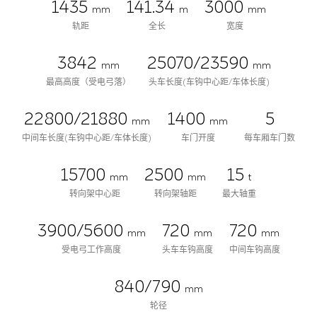
1435
141.34
3000
mm
m
mm
轨距
全长
宽度
3842
25070/23590
mm
mm
最高高度（受电弓落）
头车长度(车钩中心距/车体长度)
22800/21880
1400
5
mm
mm
中间车长度(车钩中心距/车体长度)
车门开度
每车厢车门数
15700
2500
15
mm
mm
t
转向架中心距
转向架轴距
最大轴重
3900/5600
720
720
mm
mm
mm
受电弓工作高度
头车车钩高度
中间车钩高度
840/790
mm
轮径