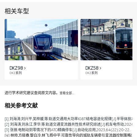
相关车型
DKZ98
DKZ58
DKZ系列
DKZ系列
进行学术研究建议查阅原文内容。
查看全部…
相关参考文献
[1] 刘海涛,刘兴平,吴梓媛,等.轨道交通用大功率IGBT结电容退化规律[J].半导体技术,2024,
[2] 刘海涛,刘永江,李华,等.轨道交通变流器共性技术研究综述[J].机车电传动,2024,(04)
[3] 张振.电制动到零情况下的ATO精确停车[J].自动化应用,2023,64(22):20-22.
[4] 林帅,方晓春,黎白泠,林飞,杨中平.可靠性导向的城轨车辆牵引变流器控制策略[J].电工技术学