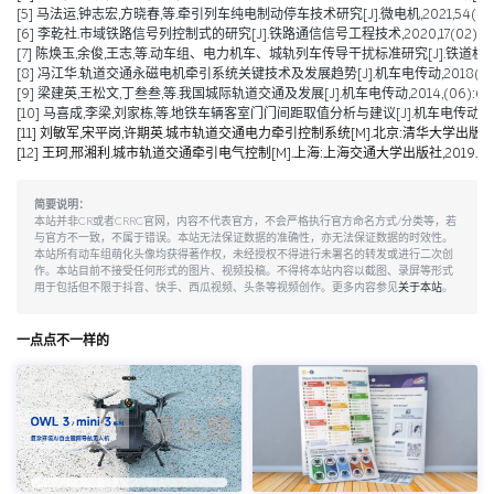
[5] 马法运,钟志宏,方晓春,等.牵引列车纯电制动停车技术研究[J].微电机,2021,54(04):
[6] 李乾社.市域铁路信号列控制式的研究[J].铁路通信信号工程技术,2020,17(02):10-
[7] 陈焕玉,余俊,王志,等.动车组、电力机车、城轨列车传导干扰标准研究[J].铁道机车车辆,20
[8] 冯江华.轨道交通永磁电机牵引系统关键技术及发展趋势[J].机车电传动,2018(06):9
[9] 梁建英,王松文,丁叁叁,等.我国城际轨道交通及发展[J].机车电传动,2014,(06):6-9
[10] 马喜成,李梁,刘家栋,等.地铁车辆客室门门间距取值分析与建议[J].机车电传动,2014,
[11] 刘敏军,宋平岗,许期英.城市轨道交通电力牵引控制系统[M].北京:清华大学出版社,2
[12] 王珂,邢湘利.城市轨道交通牵引电气控制[M].上海:上海交通大学出版社,2019.
简要说明：
本站并非CR或者CRRC官网，内容不代表官方，不会严格执行官方命名方式/分类等，若
与官方不一致，不属于错误。本站无法保证数据的准确性，亦无法保证数据的时效性。
本站所有动车组萌化头像均获得著作权，未经授权不得进行未署名的转发或进行二次创
作。本站目前不接受任何形式的图片、视频投稿。不得将本站内容以截图、录屏等形式
用于包括但不限于抖音、快手、西瓜视频、头条等视频创作。更多内容参见
关于本站
。
一点点不一样的