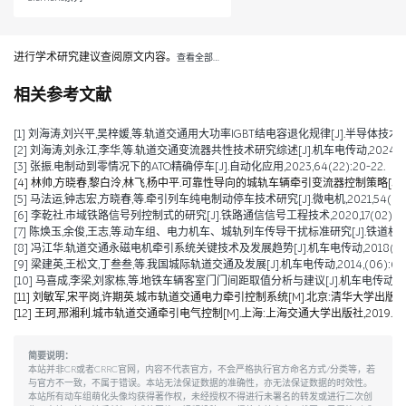
进行学术研究建议查阅原文内容。
查看全部…
相关参考文献
[1] 刘海涛,刘兴平,吴梓媛,等.轨道交通用大功率IGBT结电容退化规律[J].半导体技术,2024,
[2] 刘海涛,刘永江,李华,等.轨道交通变流器共性技术研究综述[J].机车电传动,2024,(04)
[3] 张振.电制动到零情况下的ATO精确停车[J].自动化应用,2023,64(22):20-22.
[4] 林帅,方晓春,黎白泠,林飞,杨中平.可靠性导向的城轨车辆牵引变流器控制策略[J].电工技术学
[5] 马法运,钟志宏,方晓春,等.牵引列车纯电制动停车技术研究[J].微电机,2021,54(04):
[6] 李乾社.市域铁路信号列控制式的研究[J].铁路通信信号工程技术,2020,17(02):10-
[7] 陈焕玉,余俊,王志,等.动车组、电力机车、城轨列车传导干扰标准研究[J].铁道机车车辆,20
[8] 冯江华.轨道交通永磁电机牵引系统关键技术及发展趋势[J].机车电传动,2018(06):9
[9] 梁建英,王松文,丁叁叁,等.我国城际轨道交通及发展[J].机车电传动,2014,(06):6-9
[10] 马喜成,李梁,刘家栋,等.地铁车辆客室门门间距取值分析与建议[J].机车电传动,2014,
[11] 刘敏军,宋平岗,许期英.城市轨道交通电力牵引控制系统[M].北京:清华大学出版社,2
[12] 王珂,邢湘利.城市轨道交通牵引电气控制[M].上海:上海交通大学出版社,2019.
简要说明：
本站并非CR或者CRRC官网，内容不代表官方，不会严格执行官方命名方式/分类等，若
与官方不一致，不属于错误。本站无法保证数据的准确性，亦无法保证数据的时效性。
本站所有动车组萌化头像均获得著作权，未经授权不得进行未署名的转发或进行二次创