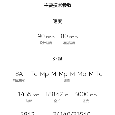
主要技术参数
速度
90
80
km/h
km/h
设计速度
运营速度
外观
8A
Tc-Mp-M-Mp-M-Mp-M-Tc
列车形式
编组
1435
188.42
3000
mm
m
mm
轨距
全长
宽度
3842
24140/23540