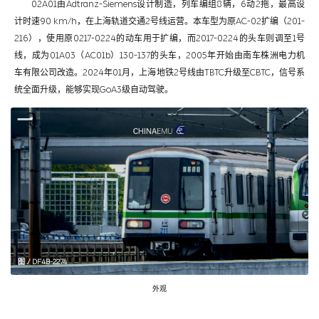
02A01由Adtranz-Siemens设计制造，列车编组8辆，6动2拖，最高设
计时速90 km/h，在上海轨道交通2号线运营。本车型为原AC-02扩编（201-
216），使用原0217-0224的动车用于扩编，而2017-0224的头车则调至1号
线，成为01A03（AC01b）130-137的头车，2005年开始由南车株洲电力机
车有限公司改造。2024年01月，上海地铁2号线由TBTC升级至CBTC，信号系
统全面升级，能够实现GoA3级自动驾驶。
图 / DF4B-2274
外观