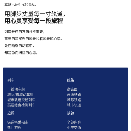
本站已运行4398天。
用脚步丈量每一寸轨道，
用心灵享受每一段旅程
列车开往的方向并不重要，
重要的是窗外的风景和看风景的心情。
处在嘈杂的动态中，
却是静而细腻的心思。
列车
线路
干线动车组
高铁图
城际/市域动车组
高速铁路
城市轨道交通列车
城际铁路
高速综合检测列车
城市轨道
旅程
话题
铁道搭乘指南
全部内容
热门旅程
小宁交通