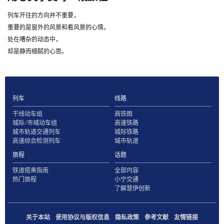
列车开往的方向并不重要，
重要的是窗外的风景和看风景的心情。
处在嘈杂的动态中，
却是静而细腻的心思。
列车
线路
干线动车组
高铁图
城际/市域动车组
高速铁路
城市轨道交通列车
城际铁路
高速综合检测列车
城市轨道
旅程
话题
铁道搭乘指南
全部内容
热门旅程
小宁交通
了解慧伊创新
关于本站
使用协议与版权信息
隐私政策
参考文献
友情链接