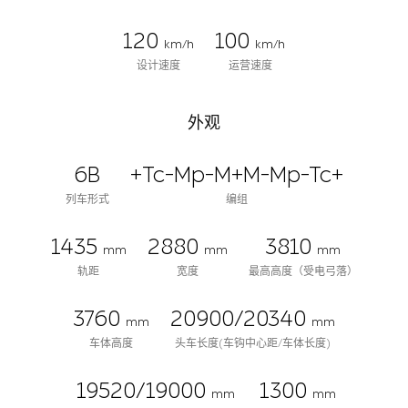
120
100
km/h
km/h
设计速度
运营速度
外观
6B
+Tc-Mp-M+M-Mp-Tc+
列车形式
编组
1435
2880
3810
mm
mm
mm
轨距
宽度
最高高度（受电弓落）
3760
20900/20340
mm
mm
车体高度
头车长度(车钩中心距/车体长度)
19520/19000
1300
mm
mm