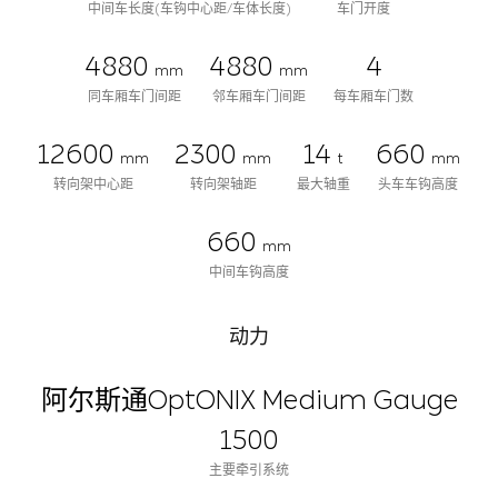
中间车长度(车钩中心距/车体长度)
车门开度
4880
4880
4
mm
mm
同车厢车门间距
邻车厢车门间距
每车厢车门数
12600
2300
14
660
mm
mm
t
mm
转向架中心距
转向架轴距
最大轴重
头车车钩高度
660
mm
中间车钩高度
动力
阿尔斯通OptONIX Medium Gauge
1500
主要牵引系统