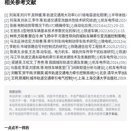
相关参考文献
[1] 刘海涛,刘兴平,吴梓媛,等.轨道交通用大功率IGBT结电容退化规律[J].半导体技术,2024,
[2] 刘海涛,刘永江,李华,等.轨道交通变流器共性技术研究综述[J].机车电传动,2024,(04)
[3] 张振.电制动到零情况下的ATO精确停车[J].自动化应用,2023,64(22):20-22.
[4] 王旭东.B型地铁车辆基本技术参数优化的探讨[J].铁道车辆,2022,60(2):1-13.
[5] 林帅,方晓春,黎白泠,林飞,杨中平.可靠性导向的城轨车辆牵引变流器控制策略[J].电工技术学
[6] 马法运,钟志宏,方晓春,等.牵引列车纯电制动停车技术研究[J].微电机,2021,54(04):
[7] 李乾社.市域铁路信号列控制式的研究[J].铁路通信信号工程技术,2020,17(02):10-
[8] 陈焕玉,余俊,王志,等.动车组、电力机车、城轨列车传导干扰标准研究[J].铁道机车车辆,20
[9] 冯江华.轨道交通永磁电机牵引系统关键技术及发展趋势[J].机车电传动,2018(06):9
[10] 梁建英,王松文,丁叁叁,等.我国城际轨道交通及发展[J].机车电传动,2014,(06):6-9
[11] 马喜成,李梁,刘家栋,等.地铁车辆客室门门间距取值分析与建议[J].机车电传动,2014,(
[12] 刘敏军,宋平岗,许期英.城市轨道交通电力牵引控制系统[M].北京:清华大学出版社,
[13] 王珂,邢湘利.城市轨道交通牵引电气控制[M].上海:上海交通大学出版社,2019.
简要说明：
本站并非CR或者CRRC官网，内容不代表官方，不会严格执行官方命名方式/分类等，若
与官方不一致，不属于错误。本站无法保证数据的准确性，亦无法保证数据的时效性。
本站所有动车组萌化头像均获得著作权，未经授权不得进行未署名的转发或进行二次创
作。本站目前不接受任何形式的图片、视频投稿。不得将本站内容以截图、录屏等形式
用于包括但不限于抖音、快手、西瓜视频、头条等视频创作。更多内容参见
关于本站
。
一点点不一样的